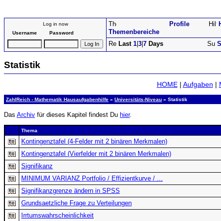
Profile
Log in now
Themenbereiche
Username
Password
Last
1
|
3
|
7
Days
S
Statistik
HOME
|
Aufgaben
|
ZahlReich - Mathematik Hausaufgabenhilfe
»
Universitäts-Niveau
» Statistik
Das
Archiv
für dieses Kapitel findest Du
hier
.
Thema
Kontingenztafel (4-Felder mit 2 binären Merkmalen)
Kontingenztafel (Vierfelder mit 2 binären Merkmalen)
Signifikanz
MINIMUM VARIANZ Portfolio / Effizientkurve / ...
Signifikanzgrenze ändern in SPSS
Grundsaetzliche Frage zu Verteilungen
Irrtumswahrscheinlichkeit