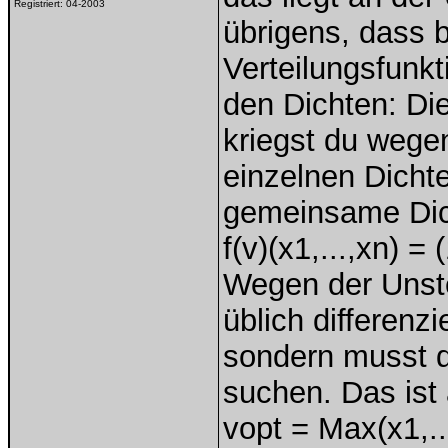
Registriert:
04-2003
übrigens, dass b
Verteilungsfunkt
den Dichten: Di
kriegst du wege
einzelnen Dichte
gemeinsame Dic
f(v)(x1,...,xn) =
Wegen der Unstet
üblich differen
sondern musst d
suchen. Das ist
vopt = Max(x1,..