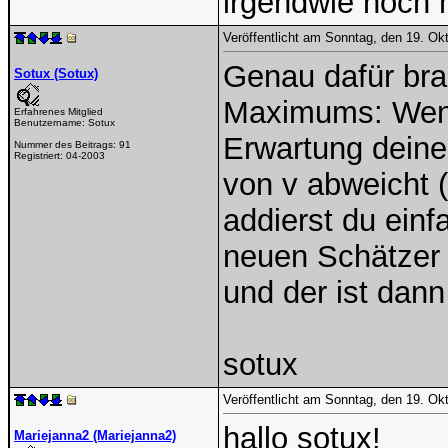
irgendwie noch n
Veröffentlicht am Sonntag, den 19. Ok
Genau dafür bra
Sotux (Sotux)
Maximums: Wenn 
Erfahrenes Mitglied
Benutzername:
Sotux
Erwartung deine
Nummer des Beitrags:
91
Registriert:
04-2003
von v abweicht 
addierst du einf
neuen Schätzer 
und der ist dan
sotux
Veröffentlicht am Sonntag, den 19. Ok
hallo sotux!
Mariejanna2 (Mariejanna2)