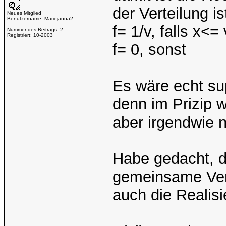
der Verteilung is
Neues Mitglied
Benutzername:
Mariejanna2
f= 1/v, falls x<= 
Nummer des Beitrags:
2
Registriert:
10-2003
f= 0, sonst
Es wäre echt su
denn im Prizip 
aber irgendwie n
Habe gedacht, da
gemeinsame Vert
auch die Realisi