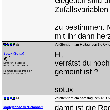
Gegeben sind una
Zufallsvariablen
zu bestimmen: M
mit ihr dann her
Veröffentlicht am Freitag, den 17. Ok
Hi,
Sotux (Sotux)
verrätst du noch
Erfahrenes Mitglied
Benutzername:
Sotux
gemeint ist ?
Nummer des Beitrags:
87
Registriert:
04-2003
sotux
Veröffentlicht am Samstag, den 18. O
damit ist die Re
Mariejanna2 (Mariejanna2)