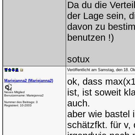
Da du die Vertei
der Lage sein, 
davon zu bestim
benutzen !)
sotux
Veröffentlicht am Samstag, den 18. O
ok, dass max(x1,
Mariejanna2 (Mariejanna2)
ist, ist soweit k
Neues Mitglied
Benutzername:
Mariejanna2
auch.
Nummer des Beitrags:
3
Registriert:
10-2003
aber wie bastel 
schätzfkt. für v