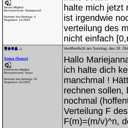
halte mich jetzt 
Neues Mitglied
Benutzername:
Mariejanna2
ist irgendwie no
Nummer des Beitrags:
4
Registriert:
10-2003
verteilung des m
nicht einfach [0
Veröffentlicht am Sonntag, den 19. Ok
Hallo Mariejann
Sotux (Sotux)
ich halte dich k
Erfahrenes Mitglied
Benutzername:
Sotux
manchmal ! Hätt
Nummer des Beitrags:
92
Registriert:
04-2003
rechnen sollen, 
nochmal (hoffentl
Verteilung F de
F(m)=(m/v)^n, 