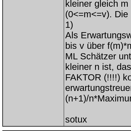
kleiner gleich m
(0<=m<=v). Die D
1)
Als Erwartungsw
bis v über f(m)*
ML Schätzer unte
kleiner n ist, d
FAKTOR (!!!!) ko
erwartungstreue
(n+1)/n*Maximum(
sotux