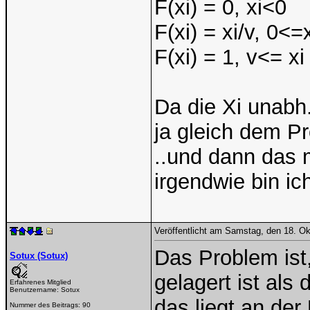
F(xi) = 0, xi<0
F(xi) = xi/v, 0<=
F(xi) = 1, v<= xi
Da die Xi unabh.
ja gleich dem Pr
..und dann das 
irgendwie bin i
Veröffentlicht am Samstag, den 18. O
Das Problem ist
Sotux (Sotux)
gelagert ist als
Erfahrenes Mitglied
Benutzername:
Sotux
das liegt an der
Nummer des Beitrags:
90