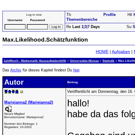
Profile
Log in now
Themenbereiche
Username
Password
Last
1
|
3
|
7
Days
S
Max.Likelihood.Schätzfunktion
HOME
|
Aufgaben
|
ZahlReich - Mathematik Hausaufgabenhilfe
»
Universitäts-Niveau
»
Statistik
» Max.Likelih
Das
Archiv
für dieses Kapitel findest Du
hier
.
Autor
Beitrag
Veröffentlicht am Donnerstag, den 16.
hallo!
Mariejanna2 (Mariejanna2)
habe da das fol
Neues Mitglied
Benutzername:
Mariejanna2
Nummer des Beitrags:
1
Registriert:
10-2003