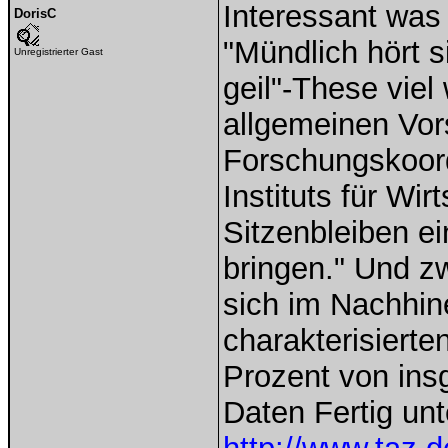
Interessant was
DorisC
"Mündlich hört s
Unregistrierter Gast
geil"-These viel
allgemeinen Vors
Forschungskoord
Instituts für Wi
Sitzenbleiben ei
bringen." Und z
sich im Nachhin
charakterisierte
Prozent von ins
Daten Fertig unt