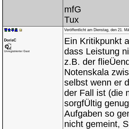
mfG
Tux
Veröffentlicht am Dienstag, den 21. M
Ein Kritikpunkt
DorisC
dass Leistung ni
Unregistrierter Gast
z.B. der flieÜend
Notenskala zwisc
selbst wenn er 
der Fall ist (die
sorgfÜltig gen
Aufgaben so gem
nicht gemeint, 