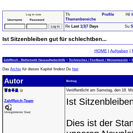
Profile
Log in now
Themenbereiche
Username
Password
Last
1
|
3
|
7
Days
S
Ist Sitzenbleiben gut für schlechtben...
HOME
|
Aufgaben
|
ZahlReich - Mathematik Hausaufgabenhilfe
»
Technisches / Feedback / Meinungsecke
»
Das
Archiv
für dieses Kapitel findest Du
hier
.
Autor
Beitrag
Veröffentlicht am Samstag, den 18. M
Ist Sitzenbleibe
ZahlReich-Team
Unregistrierter Gast
Dies ist der Sta