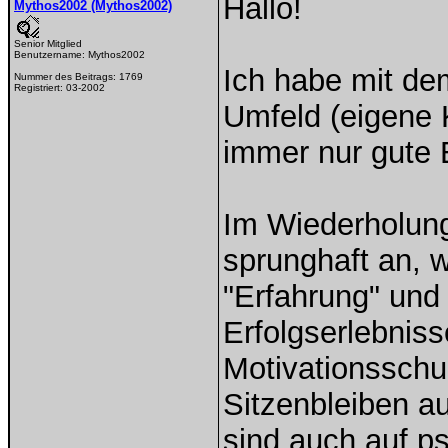
Hallo!
Mythos2002 (Mythos2002)
Senior Mitglied
Benutzername:
Mythos2002
Ich habe mit d
Nummer des Beitrags:
1769
Registriert:
03-2002
Umfeld (eigene 
immer nur gute 
Im Wiederholung
sprunghaft an, 
"Erfahrung" und 
Erfolgserlebniss
Motivationsschu
Sitzenbleiben a
sind auch auf p