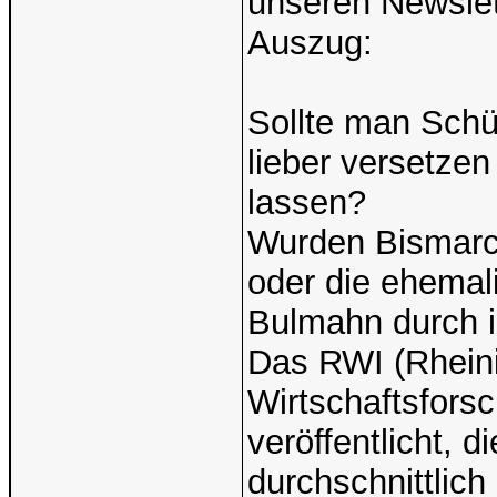
unseren Newslet
Auszug:
Sollte man Schü
lieber versetzen
lassen?
Wurden Bismarck
oder die ehemal
Bulmahn durch ih
Das RWI (Rheinis
Wirtschaftsforsc
veröffentlicht, d
durchschnittlich