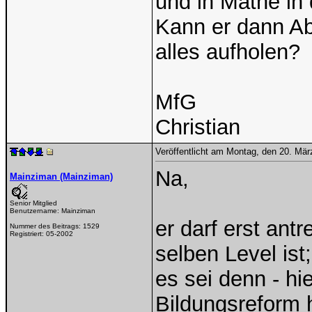
und in Mathe in 
Kann er dann Ab
alles aufholen?
MfG
Christian
Veröffentlicht am Montag, den 20. Mä
Na,
Mainziman (Mainziman)
Senior Mitglied
Benutzername:
Mainziman
er darf erst ant
Nummer des Beitrags:
1529
Registriert:
05-2002
selben Level ist;
es sei denn - hie
Bildungsreform 