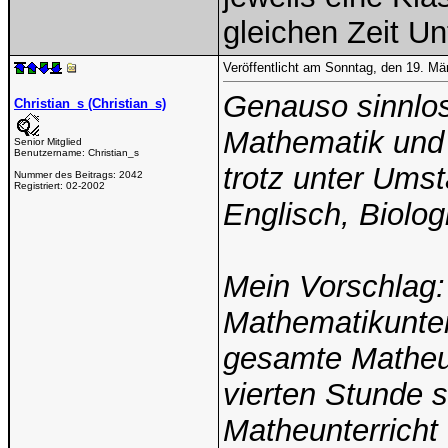
gleichen Zeit Unt
Veröffentlicht am Sonntag, den 19. M
Genauso sinnlos
Christian_s (Christian_s)
Mathematik und 
Senior Mitglied
Benutzername:
Christian_s
trotz unter Ums
Nummer des Beitrags:
2042
Registriert:
02-2002
Englisch, Biolo
Mein Vorschlag:
Mathematikunterr
gesamte Matheun
vierten Stunde s
Matheunterricht 