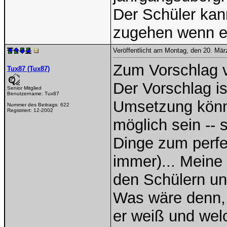
Der Schüler kan
zugehen wenn e
Veröffentlicht am Montag, den 20. Mä
Zum Vorschlag v
Tux87 (Tux87)
Der Vorschlag is
Senior Mitglied
Benutzername:
Tux87
Umsetzung könn
Nummer des Beitrags:
622
Registriert:
12-2002
möglich sein -- 
Dinge zum perfek
immer)... Meine 
den Schülern un
Was wäre denn, 
er weiß und welc