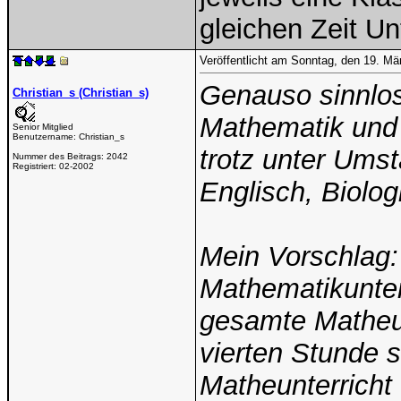
gleichen Zeit Unt
Veröffentlicht am Sonntag, den 19. M
Genauso sinnlos
Christian_s (Christian_s)
Mathematik und 
Senior Mitglied
Benutzername:
Christian_s
trotz unter Ums
Nummer des Beitrags:
2042
Registriert:
02-2002
Englisch, Biolo
Mein Vorschlag:
Mathematikunterr
gesamte Matheun
vierten Stunde s
Matheunterricht 