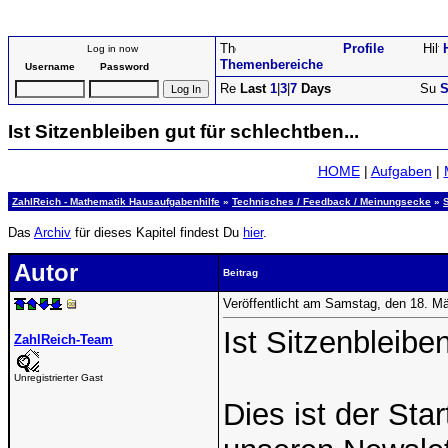
Profile
Log in now
Themenbereiche
Username
Password
Last
1
|
3
|
7
Days
S
Ist Sitzenbleiben gut für schlechtben...
HOME
|
Aufgaben
|
ZahlReich - Mathematik Hausaufgabenhilfe
»
Technisches / Feedback / Meinungsecke
»
Das
Archiv
für dieses Kapitel findest Du
hier
.
Autor
Beitrag
Veröffentlicht am Samstag, den 18. M
Ist Sitzenbleibe
ZahlReich-Team
Unregistrierter Gast
Dies ist der Sta