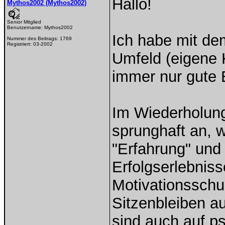
Hallo!
Mythos2002 (Mythos2002)
Senior Mitglied
Benutzername:
Mythos2002
Ich habe mit d
Nummer des Beitrags:
1769
Registriert:
03-2002
Umfeld (eigene 
immer nur gute 
Im Wiederholung
sprunghaft an, 
"Erfahrung" und 
Erfolgserlebniss
Motivationsschu
Sitzenbleiben a
sind auch auf p