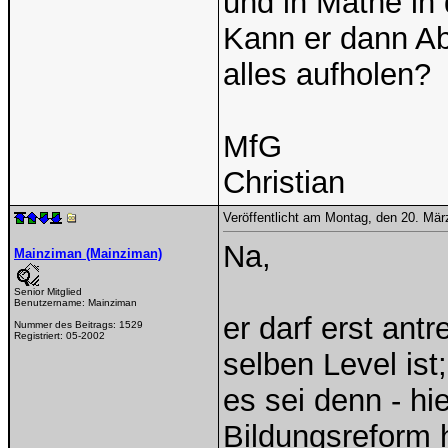
und in Mathe in 
Kann er dann Ab
alles aufholen?
MfG
Christian
Veröffentlicht am Montag, den 20. Mä
Na,
Mainziman (Mainziman)
Senior Mitglied
Benutzername:
Mainziman
er darf erst ant
Nummer des Beitrags:
1529
Registriert:
05-2002
selben Level ist;
es sei denn - hie
Bildungsreform 