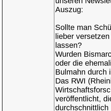
unseren Newslet
Auszug:
Sollte man Schü
lieber versetzen
lassen?
Wurden Bismarck
oder die ehemal
Bulmahn durch ih
Das RWI (Rheinis
Wirtschaftsforsc
veröffentlicht, d
durchschnittlich