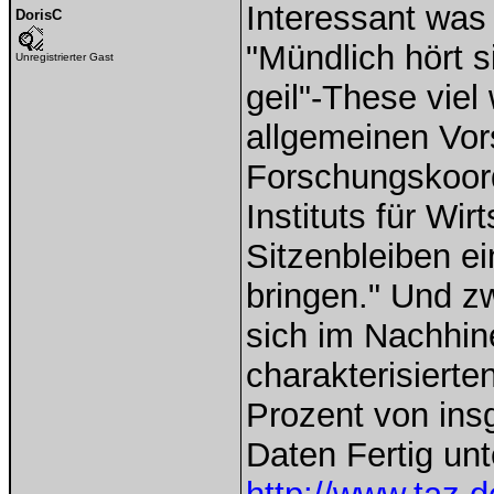
Interessant was
DorisC
"Mündlich hört s
Unregistrierter Gast
geil"-These viel
allgemeinen Vors
Forschungskoord
Instituts für Wi
Sitzenbleiben ei
bringen." Und z
sich im Nachhin
charakterisierte
Prozent von ins
Daten Fertig unt