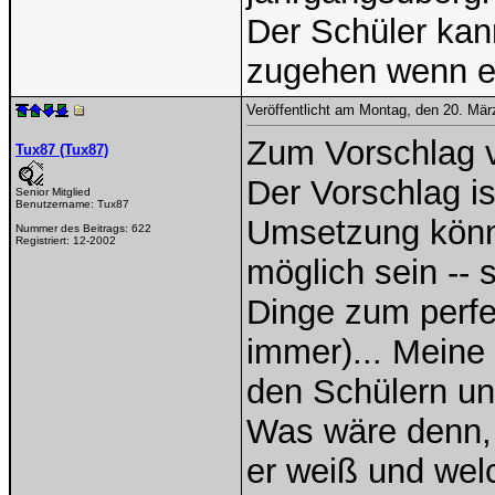
Der Schüler kan
zugehen wenn e
Veröffentlicht am Montag, den 20. Mä
Zum Vorschlag v
Tux87 (Tux87)
Der Vorschlag is
Senior Mitglied
Benutzername:
Tux87
Umsetzung könn
Nummer des Beitrags:
622
Registriert:
12-2002
möglich sein -- 
Dinge zum perfek
immer)... Meine 
den Schülern un
Was wäre denn, 
er weiß und welc