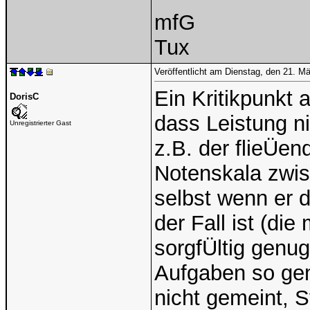
mfG
Tux
Veröffentlicht am Dienstag, den 21. M
Ein Kritikpunkt
DorisC
dass Leistung ni
Unregistrierter Gast
z.B. der flieÜend
Notenskala zwisc
selbst wenn er 
der Fall ist (die
sorgfÜltig gen
Aufgaben so gem
nicht gemeint, 