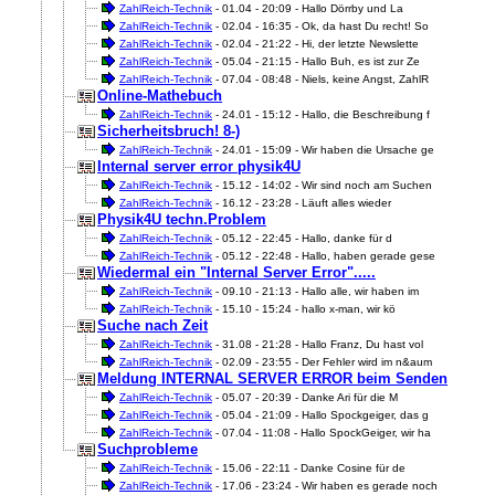
ZahlReich-Technik
- 01.04 - 20:09 - Hallo Dörrby und La
ZahlReich-Technik
- 02.04 - 16:35 - Ok, da hast Du recht! So
ZahlReich-Technik
- 02.04 - 21:22 - Hi, der letzte Newslette
ZahlReich-Technik
- 05.04 - 21:15 - Hallo Buh, es ist zur Ze
ZahlReich-Technik
- 07.04 - 08:48 - Niels, keine Angst, ZahlR
Online-Mathebuch
ZahlReich-Technik
- 24.01 - 15:12 - Hallo, die Beschreibung f
Sicherheitsbruch! 8-)
ZahlReich-Technik
- 24.01 - 15:09 - Wir haben die Ursache ge
Internal server error physik4U
ZahlReich-Technik
- 15.12 - 14:02 - Wir sind noch am Suchen
ZahlReich-Technik
- 16.12 - 23:28 - Läuft alles wieder
Physik4U techn.Problem
ZahlReich-Technik
- 05.12 - 22:45 - Hallo, danke für d
ZahlReich-Technik
- 05.12 - 22:48 - Hallo, haben gerade gese
Wiedermal ein "Internal Server Error".....
ZahlReich-Technik
- 09.10 - 21:13 - Hallo alle, wir haben im
ZahlReich-Technik
- 15.10 - 15:24 - hallo x-man, wir kö
Suche nach Zeit
ZahlReich-Technik
- 31.08 - 21:28 - Hallo Franz, Du hast vol
ZahlReich-Technik
- 02.09 - 23:55 - Der Fehler wird im n&aum
Meldung INTERNAL SERVER ERROR beim Senden
ZahlReich-Technik
- 05.07 - 20:39 - Danke Ari für die M
ZahlReich-Technik
- 05.04 - 21:09 - Hallo Spockgeiger, das g
ZahlReich-Technik
- 07.04 - 11:08 - Hallo SpockGeiger, wir ha
Suchprobleme
ZahlReich-Technik
- 15.06 - 22:11 - Danke Cosine für de
ZahlReich-Technik
- 17.06 - 23:24 - Wir haben es gerade noch