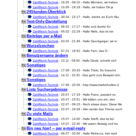
ZahlReich-Technik
- 16.05 - 09:10 - Hallo Minniem, wir haben
ZahlReich-Technik
- 10.06 - 19:18 - Hallo, wir haben Dir ja
24Stunden-Überblick
ZahlReich-Technik
- 30.04 - 22:17 - Hallo, danke an Euch f&u
Text-Only-Darstellung
ZahlReich-Technik
- 06.02 - 17:17 - Hallo und danke für
ZahlReich-Technik
- 06.02 - 22:29 - Hallo Niels, das ist ein
Beiträge per e-Mail
ZahlReich-Technik
- 03.02 - 21:48 - Hallo Spockgeiger, wir m
Wurzelzeichen
ZahlReich-Technik
- 07.01 - 19:52 - Hallo Fern, das Ö -
Benutzername ändern
ZahlReich-Technik
- 13.11 - 09:00 - Hallo David, schreib einf
Sonstiges
ZahlReich-Technik
- 17.08 - 20:43 - Hallo Triniti, Du brauchs
ZahlReich-Technik
- 14.11 - 10:33 - Das geht zum Beispiel ohn
Sonstiges
ZahlReich-Technik
- 17.08 - 20:26 - http://www.mathehotline.d
Liste Suchergebnisse
ZahlReich-Technik
- 20.07 - 17:19 - Hallo Franz, passiert es
ZahlReich-Technik
- 20.07 - 23:51 - Wir bilden uns ein, den
ZahlReich-Technik
- 22.07 - 09:15 - Noch etwas dazu: Diese Me
ZahlReich-Technik
- 22.07 - 18:28 - Hier wurde das Thema auch
Zu viele Mails
ZahlReich-Technik
- 15.07 - 14:00 - Hallo Steffi, das ist kei
ZahlReich-Technik
- 15.07 - 22:30 - Wir waren fleissig und ha
Bin neu hier! -- per e-mail-reply
ZahlReich-Technik
- 08.07 - 20:56 - Hallo Rebecca, hier sind