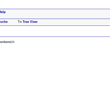
Help
uche
Tree View
menbereich.