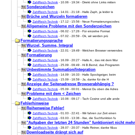
ZahlReich-Technik
- 10.06 - 19:34 - Direkt ohne Links mitten
Sonderzeichen
ZahlReich-Technik
- 14.01 - 21:18 - Hallo Zaph, ja leider is
Brüche und Wurzeln formatieren
ZahlReich-Technik
- 17.12 - 15:56 - Neue Formatierungscodes:
Allgemeine Probleme mit den Sonderzeichen
ZahlReich-Technik
- 06.02 - 17:26 - Für einzelne Format
ZahlReich-Technik
- 07.02 - 20:59 - Ok, wir werden prü
Formatierungssprache
Wurzel, Summe, Integral
ZahlReich-Technik
- 22.01 - 19:49 - Welchen Browser verwendes
Formatierung
ZahlReich-Technik
- 16.09 - 20:27 - Hallo A., das mit dem Wur
ZahlReich-Technik
- 25.09 - 09:49 - Hi B.Bernd, das Programm
Unbestimmte Summation/Integration
ZahlReich-Technik
- 14.09 - 16:33 - Hallo Spockgeiger, beim
ZahlReich-Technik
- 15.09 - 18:59 - Ja, danke für die H
Anzeige der Seitenadresse Browserabhängig ?
ZahlReich-Technik
- 05.09 - 00:01 - Meinst Du oben die Adres
Probleme mit dem < Zeichen
ZahlReich-Technik
- 10.06 - 09:17 - Tach Cosine und alle ande
Fehlerhinweise
Reihenweise Fehler!
ZahlReich-Technik
- 01.03 - 22:41 - Wir fahren zur Zeit einen
ZahlReich-Technik
- 03.03 - 13:36 - Ilse, die Suchfunktion fu
"Aufgaben der letzten 24 Stunden" funktioniert nicht mehr.
ZahlReich-Technik
- 28.07 - 20:37 - Hallo Reiner, danke f&uu
Downloadseite drängt sich auf