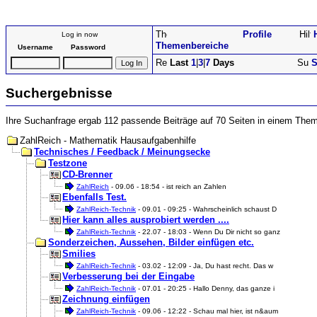
Profile
Log in now
Themenbereiche
Username
Password
Last
1
|
3
|
7
Days
S
Suchergebnisse
Ihre Suchanfrage ergab 112 passende Beiträge auf 70 Seiten in einem The
ZahlReich - Mathematik Hausaufgabenhilfe
Technisches / Feedback / Meinungsecke
Testzone
CD-Brenner
ZahlReich
- 09.06 - 18:54 - ist reich an Zahlen
Ebenfalls Test.
ZahlReich-Technik
- 09.01 - 09:25 - Wahrscheinlich schaust D
Hier kann alles ausprobiert werden ....
ZahlReich-Technik
- 22.07 - 18:03 - Wenn Du Dir nicht so ganz
Sonderzeichen, Aussehen, Bilder einfügen etc.
Smilies
ZahlReich-Technik
- 03.02 - 12:09 - Ja, Du hast recht. Das w
Verbesserung bei der Eingabe
ZahlReich-Technik
- 07.01 - 20:25 - Hallo Denny, das ganze i
Zeichnung einfügen
ZahlReich-Technik
- 09.06 - 12:22 - Schau mal hier, ist n&aum