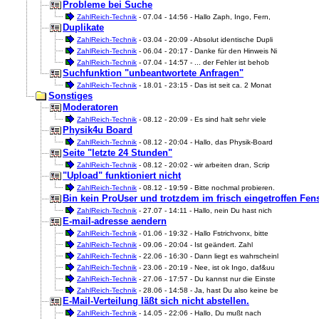
Probleme bei Suche
ZahlReich-Technik
- 07.04 - 14:56 - Hallo Zaph, Ingo, Fern,
Duplikate
ZahlReich-Technik
- 03.04 - 20:09 - Absolut identische Dupli
ZahlReich-Technik
- 06.04 - 20:17 - Danke für den Hinweis Ni
ZahlReich-Technik
- 07.04 - 14:57 - ... der Fehler ist behob
Suchfunktion "unbeantwortete Anfragen"
ZahlReich-Technik
- 18.01 - 23:15 - Das ist seit ca. 2 Monat
Sonstiges
Moderatoren
ZahlReich-Technik
- 08.12 - 20:09 - Es sind halt sehr viele
Physik4u Board
ZahlReich-Technik
- 08.12 - 20:04 - Hallo, das Physik-Board
Seite "letzte 24 Stunden"
ZahlReich-Technik
- 08.12 - 20:02 - wir arbeiten dran, Scrip
"Upload" funktioniert nicht
ZahlReich-Technik
- 08.12 - 19:59 - Bitte nochmal probieren.
Bin kein ProUser und trotzdem im frisch eingetroffen Fens
ZahlReich-Technik
- 27.07 - 14:11 - Hallo, nein Du hast nich
E-mail-adresse aendern
ZahlReich-Technik
- 01.06 - 19:32 - Hallo Fstrichvonx, bitte
ZahlReich-Technik
- 09.06 - 20:04 - Ist geändert. Zahl
ZahlReich-Technik
- 22.06 - 16:30 - Dann liegt es wahrscheinl
ZahlReich-Technik
- 23.06 - 20:19 - Nee, ist ok Ingo, daf&uu
ZahlReich-Technik
- 27.06 - 17:57 - Du kannst nur die Einste
ZahlReich-Technik
- 28.06 - 14:58 - Ja, hast Du also keine be
E-Mail-Verteilung läßt sich nicht abstellen.
ZahlReich-Technik
- 14.05 - 22:06 - Hallo, Du mußt nach