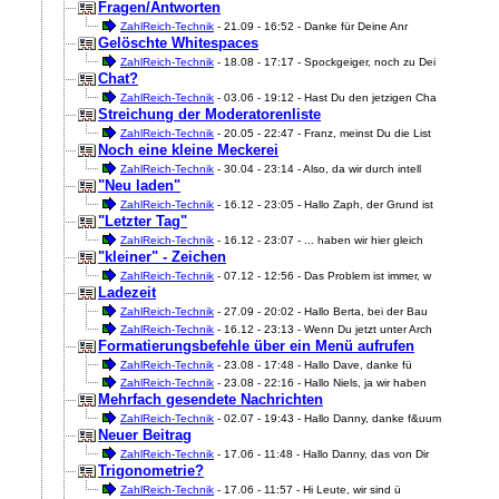
Fragen/Antworten
ZahlReich-Technik
- 21.09 - 16:52 - Danke für Deine Anr
Gelöschte Whitespaces
ZahlReich-Technik
- 18.08 - 17:17 - Spockgeiger, noch zu Dei
Chat?
ZahlReich-Technik
- 03.06 - 19:12 - Hast Du den jetzigen Cha
Streichung der Moderatorenliste
ZahlReich-Technik
- 20.05 - 22:47 - Franz, meinst Du die List
Noch eine kleine Meckerei
ZahlReich-Technik
- 30.04 - 23:14 - Also, da wir durch intell
"Neu laden"
ZahlReich-Technik
- 16.12 - 23:05 - Hallo Zaph, der Grund ist
"Letzter Tag"
ZahlReich-Technik
- 16.12 - 23:07 - ... haben wir hier gleich
"kleiner" - Zeichen
ZahlReich-Technik
- 07.12 - 12:56 - Das Problem ist immer, w
Ladezeit
ZahlReich-Technik
- 27.09 - 20:02 - Hallo Berta, bei der Bau
ZahlReich-Technik
- 16.12 - 23:13 - Wenn Du jetzt unter Arch
Formatierungsbefehle über ein Menü aufrufen
ZahlReich-Technik
- 23.08 - 17:48 - Hallo Dave, danke fü
ZahlReich-Technik
- 23.08 - 22:16 - Hallo Niels, ja wir haben
Mehrfach gesendete Nachrichten
ZahlReich-Technik
- 02.07 - 19:43 - Hallo Danny, danke f&uum
Neuer Beitrag
ZahlReich-Technik
- 17.06 - 11:48 - Hallo Danny, das von Dir
Trigonometrie?
ZahlReich-Technik
- 17.06 - 11:57 - Hi Leute, wir sind ü