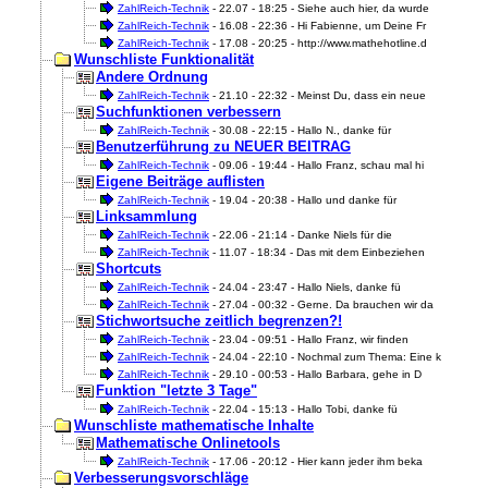
ZahlReich-Technik
- 22.07 - 18:25 - Siehe auch hier, da wurde
ZahlReich-Technik
- 16.08 - 22:36 - Hi Fabienne, um Deine Fr
ZahlReich-Technik
- 17.08 - 20:25 - http://www.mathehotline.d
Wunschliste Funktionalität
Andere Ordnung
ZahlReich-Technik
- 21.10 - 22:32 - Meinst Du, dass ein neue
Suchfunktionen verbessern
ZahlReich-Technik
- 30.08 - 22:15 - Hallo N., danke für
Benutzerführung zu NEUER BEITRAG
ZahlReich-Technik
- 09.06 - 19:44 - Hallo Franz, schau mal hi
Eigene Beiträge auflisten
ZahlReich-Technik
- 19.04 - 20:38 - Hallo und danke für
Linksammlung
ZahlReich-Technik
- 22.06 - 21:14 - Danke Niels für die
ZahlReich-Technik
- 11.07 - 18:34 - Das mit dem Einbeziehen
Shortcuts
ZahlReich-Technik
- 24.04 - 23:47 - Hallo Niels, danke fü
ZahlReich-Technik
- 27.04 - 00:32 - Gerne. Da brauchen wir da
Stichwortsuche zeitlich begrenzen?!
ZahlReich-Technik
- 23.04 - 09:51 - Hallo Franz, wir finden
ZahlReich-Technik
- 24.04 - 22:10 - Nochmal zum Thema: Eine k
ZahlReich-Technik
- 29.10 - 00:53 - Hallo Barbara, gehe in D
Funktion "letzte 3 Tage"
ZahlReich-Technik
- 22.04 - 15:13 - Hallo Tobi, danke fü
Wunschliste mathematische Inhalte
Mathematische Onlinetools
ZahlReich-Technik
- 17.06 - 20:12 - Hier kann jeder ihm beka
Verbesserungsvorschläge