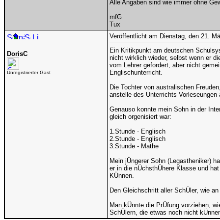
Alle Angaben sind wie immer ohne Gewä
mfG
Tux
Veröffentlicht am Dienstag, den 21. M
Ein Kritikpunkt am deutschen Schulsyst
DorisC
nicht wirklich wieder, selbst wenn er 
vom Lehrer gefordert, aber nicht gemei
Englischunterricht.
Unregistrierter Gast
Die Tochter von australischen Freuden
anstelle des Unterrichts Vorleseungen
Genauso konnte mein Sohn in der Inter
gleich orgenisiert war:
1.Stunde - Englisch
2.Stunde - Englisch
3.Stunde - Mathe
Mein jÜngerer Sohn (Legastheniker) hat
er in die nÜchsthÜhere Klasse und hat
KÜnnen.
Den Gleichschritt aller SchÜler, wie a
Man kÜnnte die PrÜfung vorziehen, wie
SchÜlern, die etwas noch nicht kÜnnen