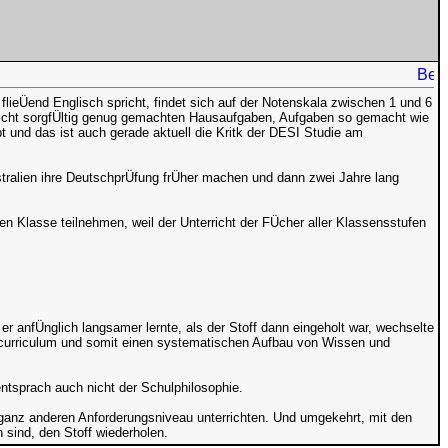
flieÜend Englisch spricht, findet sich auf der Notenskala zwischen 1 und 6
ie nicht sorgfÜltig genug gemachten Hausaufgaben, Aufgaben so gemacht wie
t und das ist auch gerade aktuell die Kritk der DESI Studie am
stralien ihre DeutschprÜfung frÜher machen und dann zwei Jahre lang
n Klasse teilnehmen, weil der Unterricht der FÜcher aller Klassensstufen
er anfÜnglich langsamer lernte, als der Stoff dann eingeholt war, wechselte
alcurriculum und somit einen systematischen Aufbau von Wissen und
entsprach auch nicht der Schulphilosophie.
 ganz anderen Anforderungsniveau unterrichten. Und umgekehrt, mit den
 sind, den Stoff wiederholen.