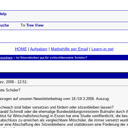
Help
uche
Tree View
HOME
|
Aufgaben
|
Mathehilfe per Email
|
Learn-in.net
Sonstiges
» Ist Sitzenbleiben gut für schlechtbenotete Schüler?
ärz, 2006 - 12:51:
tete Schüler?
 bezogen auf unseren Newsletterbeitrag vom 18./19.3.2006. Auszug:
schwach sind lieber versetzen und fördern oder sitzenbleiben lassen?
Harald Schmidt oder die ehemalige Bundesbildungsministerin Bulmahn durch ihr
ut für Wirtschaftsforschung) in Essen hat eine Studie veröffentlicht, die bes
bschluss zu erreichen als vergleichbare Mitschüler, die immer versetzt wurd
er eine Abschaffung des Sitzenbleibens und stattdessen eine Förderung der 