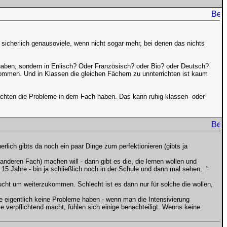
 sicherlich genausoviele, wenn nicht sogar mehr, bei denen das nichts
 haben, sondern in Enlisch? Oder Französisch? oder Bio? oder Deutsch?
mmen. Und in Klassen die gleichen Fächern zu unnterrichten ist kaum
richten die Probleme in dem Fach haben. Das kann ruhig klassen- oder
rlich gibts da noch ein paar Dinge zum perfektionieren (gibts ja
nderen Fach) machen will - dann gibt es die, die lernen wollen und
5 Jahre - bin ja schließlich noch in der Schule und dann mal sehen..."
ht um weiterzukommen. Schlecht ist es dann nur für solche die wollen,
ie eigentlich keine Probleme haben - wenn man die Intensivierung
e verpflichtend macht, fühlen sich einige benachteiligt. Wenns keine