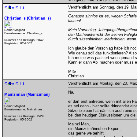
Veröffentlicht am Sonntag, den 19. M
Genauso sinnlos ist es, wegen Schwie
Christian_s (Christian_s)
lassen!
Mein Vorschlag: Jahrgangsübergreifend
Senior Mitglied
Benutzername:
Christian_s
den Matheunterricht der seinen Fähig
durch sitzenbleiben wiederholen, wenn
Nummer des Beitrags:
2042
Registriert:
02-2002
Ich glaube den Vorschlag habe ich noc
Wie genau soll das funktionieren? Al
Ich meine was passiert wenn jemand sc
Kann er dann Abi machen oder muss er
MfG
Christian
Veröffentlicht am Montag, den 20. Mä
Na,
Mainziman (Mainziman)
er darf erst antreten, wenn mit allen F
es sei denn - hier sollte dringendst e
Senior Mitglied
Benutzername:
Mainziman
Sitzenbleiben hat nämlich auch eine s
bei den heutigen Diskussionen um die
Nummer des Beitrags:
1529
Registriert:
05-2002
Mainzi Man,
ein Mainzelmännchen-Export,
das gerne weiterhilft