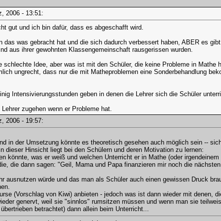
rz, 2006 - 13:51:
cht gut und ich bin dafür, dass es abgeschafft wird.
nen das was gebracht hat und die sich dadurch verbessert haben, ABER es gibt
t sind aus ihrer gewohnten Klassengemeinschaft rausgerissen wurden.
e schlechte Idee, aber was ist mit den Schüler, die keine Probleme in Mathe
lich ungrecht, dass nur die mit Matheproblemen eine Sonderbehandlung beko
inig Intensivierungsstunden geben in denen die Lehrer sich die Schüler unter
n Lehrer zugehen wenn er Probleme hat.
rz, 2006 - 19:57:
und in der Umsetzung könnte es theoretisch gesehen auch möglich sein -- siche
n dieser Hinsicht liegt bei den Schülern und deren Motivation zu lernen:
n könnte, was er weiß und welchen Unterricht er in Mathe (oder irgendeinem a
ie, die dann sagen: "Geil, Mama und Papa finanzieren mir noch die nächsten 1
hr ausnutzen würde und das man als Schüler auch einen gewissen Druck brauc
nen.
urse (Vorschlag von Kiwi) anbieten - jedoch was ist dann wieder mit denen, d
ieder genervt, weil sie "sinnlos" rumsitzen müssen und wenn man sie teilweis
t übertrieben betrachtet) dann allein beim Unterricht...