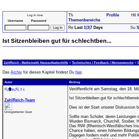
Profile
Log in now
Themenbereiche
Username
Password
Last
1
|
3
|
7
Days
S
Ist Sitzenbleiben gut für schlechtben...
ZahlReich - Mathematik Hausaufgabenhilfe
»
Technisches / Feedback / Meinungsecke
»
Das
Archiv
für dieses Kapitel findest Du
hier
.
Autor
Beitrag
Veröffentlicht am Samstag, den 18. M
Ist Sitzenbleiben gut für schlechtbeno
ZahlReich-Team
Dies ist der Start unserer Diskussion
Unregistrierter Gast
Sollte man Schüler, deren Leistungen 
Wurden Bismarck, Churchill, Stoiber, 
Das RWI (Rheinisch-Westfälisches Instit
Chance haben, einen höheren Bildungsa
Dagegen fordern mehr und mehr Politik