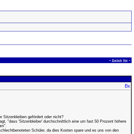
«
Zurück
Vor
»
 Sitzenbleiben gefördert oder nicht?
agt, "dass 'Sitzenbleiber' durchschnittlich eine um fast 50 Prozent höhere
en".
schlechtbenoteten Schüler, da dies Kosten spare und es uns von den