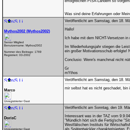
erfolgreichen PISA-Ländern so vorgem
Was sind deine Erfahrungen oder Mei
Veröffentlicht am Samstag, den 18. M
Hallo!
Mythos2002 (Mythos2002)
Ich habe mit dem NICHT-Versetzen in 
Senior Mitglied
Benutzername:
Mythos2002
Im Wiederholungsjahr stiegen die Leist
ein großer Motivationsschub erfolgte!
Nummer des Beitrags:
1769
Registriert:
03-2002
Conclusio: Wenn's manchmal nicht nützt
Gr
mYthos
Veröffentlicht am Samstag, den 18. M
mir selbst hat es nicht geschadet, bin 
Marco
Unregistrierter Gast
Veröffentlicht am Sonntag, den 19. M
Interessant was in der TAZ vom 9.9.04
DorisC
"Mündlich hört sich die Fertig'sche "Si
Westfälischen Instituts für Wirtschaft
als Spätentwickler charakterisierten. 
Unregistrierter Gast