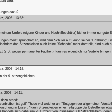
acht wird.
nungen dazu?
ärz, 2006 - 13:38:
meinem Umfeld (eigene Kinder und Nachhilfeschüler) bisher immer nur gute 
ungen meist sprunghaft an, weil dem Schüler auf Grund seiner "Erfahrung" und 
 Nachdem das Sitzenbleiben auch keine "Schande" mehr darstellt, sind auch 
 (z.B. wegen permanenter Faulheit), kann es eigentlich nur Vorteile bringen.
ärz, 2006 - 14:15:
in der 9. sitzengeblieben.
ärz, 2006 - 14:11:
 dazu stand:
tzenbleiben ist geil"-These viel weicher an. "Entgegen der allgemeinen Vorste
sforschung in Essen, "kann Sitzenbleiben einer Teilgruppe der Betroffenen et
Es handele sich dabei um 20 Prozent von insgesamt 300 Sitzenbleibern, deren 