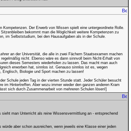
ten Kompetenzen. Der Erwerb von Wissen spielt eine untergeordnete Rolle.
ch Sitzenbleiben bekommt man die Möglichkeit weitere Kompetenzen zu
en, im Selbststudium, bei den Hausaufgaben als in der Schule.
ehrer an der Universität, die alle in zwei Fächern Staatsexamen machen
regelmäßig nicht. Ebenso wäre es dann sinnvoll beim Nicht-Erhalt von
usuren dieses Semesters wiederholen zu lassen. Das macht man auch
greich erworben hat, sinnlos ist. Genauso sinnlos ist es, wegen
, Englisch, Biologie und Sport machen zu lassen!
der Schule jeden Tag in der vierten Stunde statt. Jeder Schüler besucht
re im Hintertreffen. Aber wozu immer wieder den ganzen anderen Kram
lässt sich durch Zusammenarbeit von mehreren Schulen lösen!]
s sieht man Unterricht als reine Wissensvermittlung an - entsprechend
Es würde aber schon ausreichen, wenn jeweils eine Klasse einer jeden