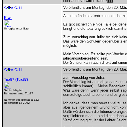
oder auch verwirren kann *ggg*
Veröffentlicht am Montag, den 20. Mä
Also ich finde sitztenbleiben ist das ni
Kiwi
Es gibt sicherlich einige Fälle bei de
bringt und die total unglücklich dami
Unregistrierter Gast
Zum Vorschlag von Julia: An sich kein
Das wäre den Schülern gegenüber ziem
möglich.
Mein Vorschlag: Es sollte pro Woche e
jahrgangsübergreifend sein.
Der Schüler kann auch direkt auf eine
Veröffentlicht am Montag, den 20. Mä
Zum Vorschlag von Julia:
Tux87 (Tux87)
Der Vorschlag ist an sich ja ganz gut 
schließlich immer)... Meine Bedenken i
Was wäre denn, wenn jeder selbst sage
Senior Mitglied
Benutzername:
Tux87
demzufolge auch arbeiten und es gibt d
Nummer des Beitrags:
622
Ich denke, dass man sowas viel zu se
Registriert:
12-2002
aber aus irgendeinem Grund nicht kön
Dafür würden sich die Intensivierungsk
verpflichtend macht, sind diese dann w
Verpflichtung gibt, ist der Lehrer (leich