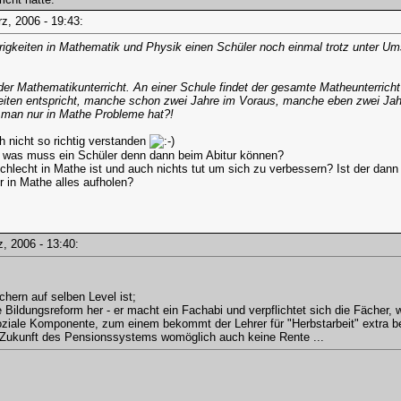
ärz, 2006 - 19:43:
rigkeiten in Mathematik und Physik einen Schüler noch einmal trotz unter U
er Mathematikunterricht. An einer Schule findet der gesamte Matheunterricht 
keiten entspricht, manche schon zwei Jahre im Voraus, manche eben zwei Ja
 man nur in Mathe Probleme hat?!
h nicht so richtig verstanden
so was muss ein Schüler denn dann beim Abitur können?
hlecht in Mathe ist und auch nichts tut um sich zu verbessern? Ist der dann 
 in Mathe alles aufholen?
rz, 2006 - 13:40:
ächern auf selben Level ist;
ine Bildungsreform her - er macht ein Fachabi und verpflichtet sich die Fäche
oziale Komponente, zum einem bekommt der Lehrer für "Herbstarbeit" extra 
 Zukunft des Pensionssystems womöglich auch keine Rente ...