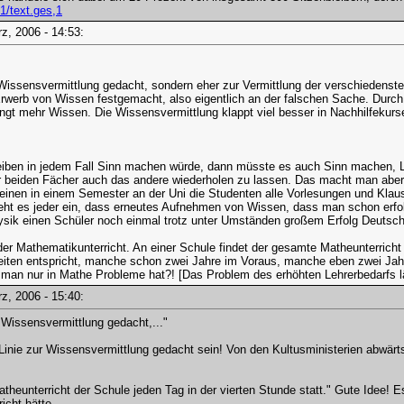
1/text.ges,1
ärz, 2006 - 14:53:
ur Wissensvermittlung gedacht, sondern eher zur Vermittlung der verschiedens
Erwerb von Wissen festgemacht, also eigentlich an der falschen Sache. Dur
ingt mehr Wissen. Die Wissensvermittlung klappt viel besser in Nachhilfekurs
leiben in jedem Fall Sinn machen würde, dann müsste es auch Sinn machen, L
r beiden Fächer auch das andere wiederholen zu lassen. Das macht man aber 
einen in einem Semester an der Uni die Studenten alle Vorlesungen und Kla
ieht es jeder ein, dass erneutes Aufnehmen von Wissen, dass man schon erfol
sik einen Schüler noch einmal trotz unter Umständen großem Erfolg Deutsch
r Mathematikunterricht. An einer Schule findet der gesamte Matheunterricht 
keiten entspricht, manche schon zwei Jahre im Voraus, manche eben zwei Jah
n man nur in Mathe Probleme hat?! [Das Problem des erhöhten Lehrerbedarfs 
ärz, 2006 - 15:40:
ur Wissensvermittlung gedacht,..."
r Linie zur Wissensvermittlung gedacht sein! Von den Kultusministerien abwärt
theunterricht der Schule jeden Tag in der vierten Stunde statt." Gute Idee! 
icht hätte.