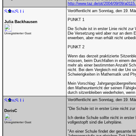
http://www.taz.de/pt/2004/09/09/a0115.
Veröffentlicht am Sonntag, den 19. M
PUNKT 1
Julia Backhausen
Die Schule ist in erster Linie nicht z
Die Versetzung wird aber nur an dem 
Unregistrierter Gast
erwerben, aber man erhält nicht unbed
PUNKT 2
Wenn das derzeit praktizierte Sitzenb
müssen, beim Durchfallen in einem de
mehr als einer bestimmten Anzahl Sch
nicht. Bei dem Vergleich mit der Uni s
Schwierigkeiten in Mathematik und Phy
Mein Vorschlag: Jahrgangsübergreifende
den Matheunterricht der seinen Fähig
durch sitzenbleiben wiederholen, wen
Veröffentlicht am Sonntag, den 19. M
"Die Schule ist in erster Linie nicht z
DorisC
Ich denke Schule sollte nicht in erste
vollgestopft sind die Lehrpläne.
Unregistrierter Gast
"An einer Schule findet der gesamte Ma
Jahrgangsstufe zur gleichen Zeit Unterr