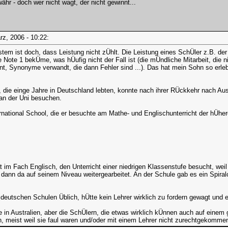
hr - doch wer nicht wagt, der nicht gewinnt...
ärz, 2006 - 10:22:
em ist doch, dass Leistung nicht zÜhlt. Die Leistung eines SchÜler z.B. der 
die Note 1 bekÜme, was hÜufig nicht der Fall ist (die mÜndliche Mitarbeit, d
nt, Synonyme verwandt, die dann Fehler sind ...). Das hat mein Sohn so erleb
, die einge Jahre in Deutschland lebten, konnte nach ihrer RÜckkehr nach Au
 an der Uni besuchen.
national School, die er besuchte am Mathe- und Englischunterricht der hÜhere
 im Fach Englisch, den Unterricht einer niedrigen Klassenstufe besucht, weil 
 dann da auf seinem Niveau weitergearbeitet. An der Schule gab es ein Spir
n deutschen Schulen Üblich, hÜtte kein Lehrer wirklich zu fordern gewagt und 
 in Australien, aber die SchÜlern, die etwas wirklich kÜnnen auch auf einem
, meist weil sie faul waren und/oder mit einem Lehrer nicht zurechtgekommen