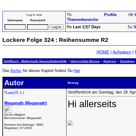
Profile
Log in now
Themenbereiche
Username
Password
Last
1
|
3
|
7
Days
S
Lockere Folge 324 : Reihensumme R2
HOME
|
Aufgaben
|
ZahlReich - Mathematik Hausaufgabenhilfe
»
Universitäts-Niveau
»
Analysis
»
Sonstiges
Das
Archiv
für dieses Kapitel findest Du
hier
.
Autor
Beitrag
Veröffentlicht am Sonntag, den 18. Ap
Hi allerseits
Megamath (Megamath)
Senior Mitglied
Benutzername:
Megamath
Nummer des Beitrags:
3884
Registriert:
07-2002