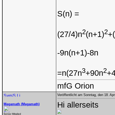
S(n) =
2
2
(27/4)n
(n+1)
+
-9n(n+1)-8n
3
2
=n(27n
+90n
+4
mfG Orion
Veröffentlicht am Sonntag, den 18. Ap
Hi allerseits
Megamath (Megamath)
Senior Mitglied