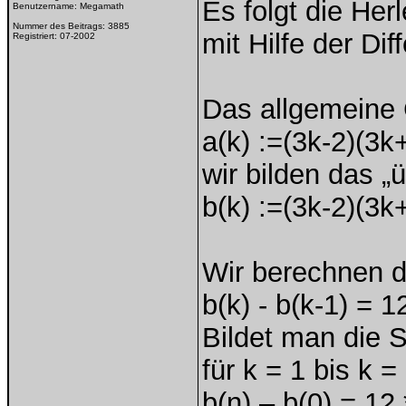
Es folgt die He
Benutzername:
Megamath
Nummer des Beitrags:
3885
mit Hilfe der Di
Registriert:
07-2002
Das allgemeine 
a(k) :=(3k-2)(3k
wir bilden das „
b(k) :=(3k-2)(3k
Wir berechnen d
b(k) - b(k-1) = 1
Bildet man die 
für k = 1 bis k 
b(n) – b(0) = 12 