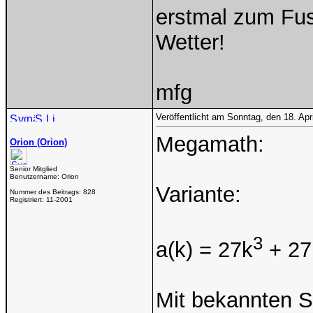
erstmal zum Fus
Wetter!
mfg
Veröffentlicht am Sonntag, den 18. Ap
Megamath:
Orion (Orion)
Senior Mitglied
Benutzername:
Orion
Variante:
Nummer des Beitrags:
828
Registriert:
11-2001
3
a(k) = 27k
+ 27
Mit bekannten S