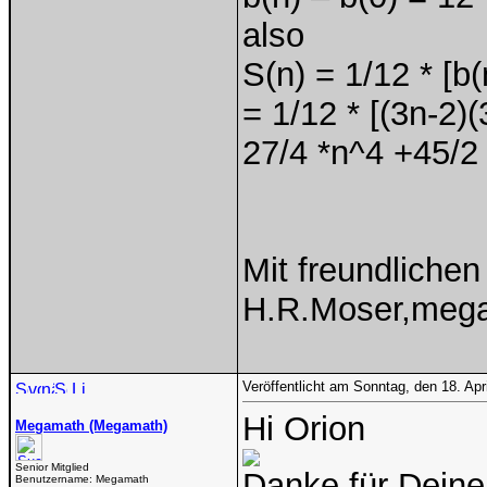
also
S(n) = 1/12 * [b(
= 1/12 * [(3n-2)
27/4 *n^4 +45/2 
Mit freundliche
H.R.Moser,meg
Veröffentlicht am Sonntag, den 18. Ap
Hi Orion
Megamath (Megamath)
Senior Mitglied
Danke für Deine
Benutzername:
Megamath