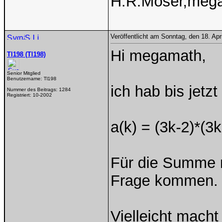
H.R.Moser,meg
Veröffentlicht am Sonntag, den 18. Ap
Hi megamath,
Tl198 (Tl198)
Senior Mitglied
Benutzername:
Tl198
ich hab bis jetz
Nummer des Beitrags:
1284
Registriert:
10-2002
a(k) = (3k-2)*(3
Für die Summe 
Frage kommen.
Vielleicht macht 