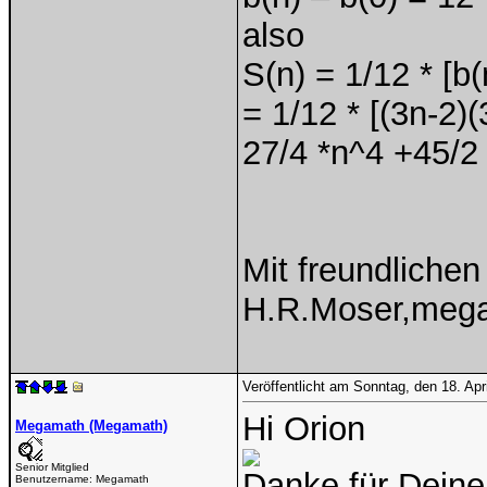
also
S(n) = 1/12 * [b(
= 1/12 * [(3n-2)
27/4 *n^4 +45/2 
Mit freundliche
H.R.Moser,meg
Veröffentlicht am Sonntag, den 18. Ap
Hi Orion
Megamath (Megamath)
Senior Mitglied
Danke für Deine
Benutzername:
Megamath