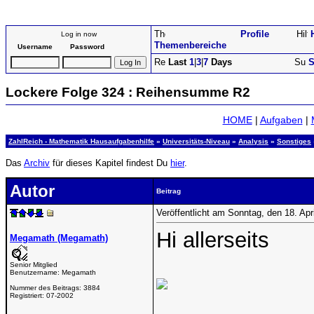
Profile
Log in now
Themenbereiche
Username
Password
Last
1
|
3
|
7
Days
S
Lockere Folge 324 : Reihensumme R2
HOME
|
Aufgaben
|
ZahlReich - Mathematik Hausaufgabenhilfe
»
Universitäts-Niveau
»
Analysis
»
Sonstiges
Das
Archiv
für dieses Kapitel findest Du
hier
.
Autor
Beitrag
Veröffentlicht am Sonntag, den 18. Ap
Hi allerseits
Megamath (Megamath)
Senior Mitglied
Benutzername:
Megamath
Nummer des Beitrags:
3884
Registriert:
07-2002