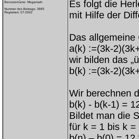
Es folgt die He
Benutzername:
Megamath
Nummer des Beitrags:
3885
mit Hilfe der Di
Registriert:
07-2002
Das allgemeine 
a(k) :=(3k-2)(3k
wir bilden das „
b(k) :=(3k-2)(3k
Wir berechnen d
b(k) - b(k-1) = 1
Bildet man die 
für k = 1 bis k 
b(n) – b(0) = 12 