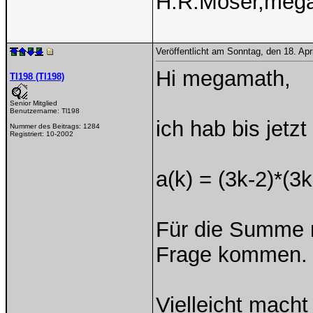
H.R.Moser,meg
Veröffentlicht am Sonntag, den 18. Ap
Hi megamath,
Tl198 (Tl198)
Senior Mitglied
Benutzername:
Tl198
ich hab bis jetz
Nummer des Beitrags:
1284
Registriert:
10-2002
a(k) = (3k-2)*(3
Für die Summe 
Frage kommen.
Vielleicht macht 