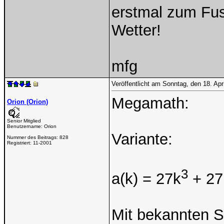
erstmal zum Fus
Wetter!
mfg
Veröffentlicht am Sonntag, den 18. Ap
Megamath:
Orion (Orion)
Senior Mitglied
Benutzername:
Orion
Variante:
Nummer des Beitrags:
828
Registriert:
11-2001
3
a(k) = 27k
+ 27
Mit bekannten S