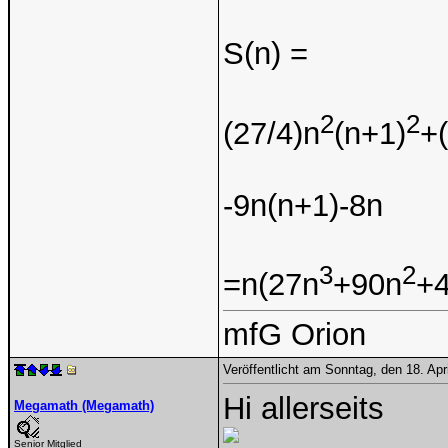
S(n) =
2
2
(27/4)n
(n+1)
+
-9n(n+1)-8n
3
2
=n(27n
+90n
+4
mfG Orion
Veröffentlicht am Sonntag, den 18. Ap
Hi allerseits
Megamath (Megamath)
Senior Mitglied