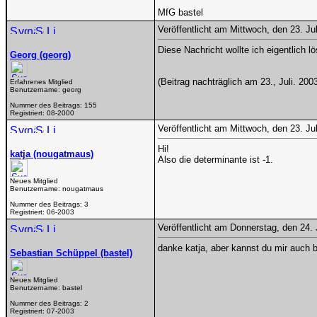
MfG bastel
Veröffentlicht am Mittwoch, den 23. Ju
Diese Nachricht wollte ich eigentlich
Georg (georg)
(Beitrag nachträglich am 23., Juli. 200
Erfahrenes Mitglied
Benutzername:
georg
Nummer des Beitrags:
155
Registriert:
08-2000
Veröffentlicht am Mittwoch, den 23. Ju
Hi!
katja (nougatmaus)
Also die determinante ist -1.
Neues Mitglied
Benutzername:
nougatmaus
Nummer des Beitrags:
3
Registriert:
06-2003
Veröffentlicht am Donnerstag, den 24.
danke katja, aber kannst du mir auch 
Sebastian Schüppel (bastel)
Neues Mitglied
Benutzername:
bastel
Nummer des Beitrags:
2
Registriert:
07-2003