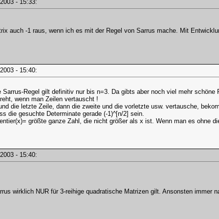
i, 2003 - 15:33:
rix auch -1 raus, wenn ich es mit der Regel von Sarrus mache. Mit Entwick
i, 2003 - 15:40:
e Sarrus-Regel gilt definitiv nur bis n=3. Da gibts aber noch viel mehr schön
reht, wenn man Zeilen vertauscht !
und die letzte Zeile, dann die zweite und die vorletzte usw. vertausche, bek
ss die gesuchte Determinate gerade (-1)^[n/2] sein.
entier(x)= größte ganze Zahl, die nicht größer als x ist. Wenn man es ohne di
i, 2003 - 15:40:
rrus wirklich NUR für 3-reihige quadratische Matrizen gilt. Ansonsten immer 