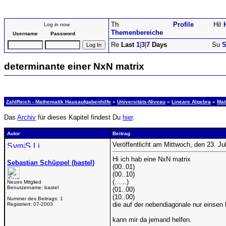
Profile
Log in now
Themenbereiche
Username
Password
Last
1
|
3
|
7
Days
S
determinante einer NxN matrix
ZahlReich - Mathematik Hausaufgabenhilfe
»
Universitäts-Niveau
»
Lineare Algebra
»
Mat
Das
Archiv
für dieses Kapitel findest Du
hier
.
Autor
Beitrag
Veröffentlicht am Mittwoch, den 23. Ju
Hi ich hab eine NxN matrix
Sebastian Schüppel (bastel)
(00..01)
(00..10)
(......)
Neues Mitglied
Benutzername:
bastel
(01..00)
(10..00)
Nummer des Beitrags:
1
die auf der nebendiagonale nur einsen 
Registriert:
07-2003
kann mir da jemand helfen.