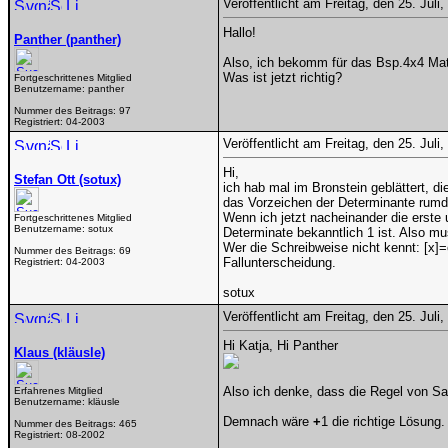
Veröffentlicht am Freitag, den 25. Jul
Hallo!
Panther (panther)
Also, ich bekomm für das Bsp.4x4 Mat
Was ist jetzt richtig?
Fortgeschrittenes Mitglied
Benutzername:
panther
Nummer des Beitrags:
97
Registriert:
04-2003
Veröffentlicht am Freitag, den 25. Jul
Hi,
Stefan Ott (sotux)
ich hab mal im Bronstein geblättert, di
das Vorzeichen der Determinante rumd
Wenn ich jetzt nacheinander die erste 
Fortgeschrittenes Mitglied
Benutzername:
sotux
Determinate bekanntlich 1 ist. Also mu
Wer die Schreibweise nicht kennt: [x]=
Nummer des Beitrags:
69
Fallunterscheidung.
Registriert:
04-2003
sotux
Veröffentlicht am Freitag, den 25. Jul
Hi Katja, Hi Panther
Klaus (kläusle)
Also ich denke, dass die Regel von Sa
Erfahrenes Mitglied
Benutzername:
kläusle
Demnach wäre
+
1 die richtige Lösung.
Nummer des Beitrags:
465
Registriert:
08-2002