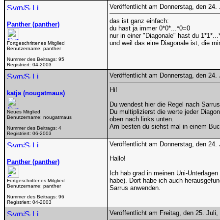
Veröffentlicht am Donnerstag, den 24.
das ist ganz einfach:
Panther (panther)
du hast ja immer 0*0*...*0=0
nur in einer "Diagonale" hast du 1*1*...
und weil das eine Diagonale ist, die m
Fortgeschrittenes Mitglied
Benutzername:
panther
Nummer des Beitrags:
95
Registriert:
04-2003
Veröffentlicht am Donnerstag, den 24.
Hi!
katja (nougatmaus)
Du wendest hier die Regel nach Sarrus
Du multiplizierst die werte jeder Diag
Neues Mitglied
Benutzername:
nougatmaus
oben nach links unten.
Am besten du siehst mal in einem Buch
Nummer des Beitrags:
4
Registriert:
06-2003
Veröffentlicht am Donnerstag, den 24.
Hallo!
Panther (panther)
Ich hab grad in meinen Uni-Unterlagen
habe). Dort habe ich auch herausgefun
Fortgeschrittenes Mitglied
Benutzername:
panther
Sarrus anwenden.
Nummer des Beitrags:
96
Registriert:
04-2003
Veröffentlicht am Freitag, den 25. Jul