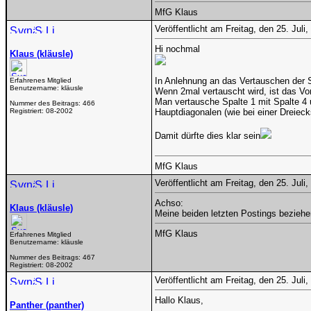
MfG Klaus
Veröffentlicht am Freitag, den 25. Jul
Hi nochmal
Klaus (kläusle)
In Anlehnung an das Vertauschen der 
Erfahrenes Mitglied
Benutzername:
kläusle
Wenn 2mal vertauscht wird, ist das Vo
Man vertausche Spalte 1 mit Spalte 4 
Nummer des Beitrags:
466
Registriert:
08-2002
Hauptdiagonalen (wie bei einer Dreieck
Damit dürfte dies klar sein
MfG Klaus
Veröffentlicht am Freitag, den 25. Jul
Achso:
Klaus (kläusle)
Meine beiden letzten Postings beziehe
MfG Klaus
Erfahrenes Mitglied
Benutzername:
kläusle
Nummer des Beitrags:
467
Registriert:
08-2002
Veröffentlicht am Freitag, den 25. Jul
Hallo Klaus,
Panther (panther)