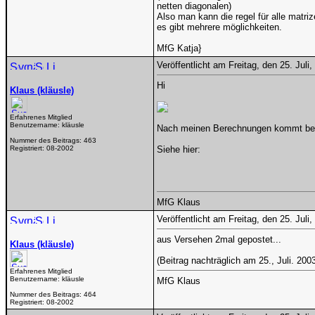
netten diagonalen)
Also man kann die regel für alle matri
es gibt mehrere möglichkeiten.
MfG Katja}
Veröffentlicht am Freitag, den 25. Jul
Hi
Klaus (kläusle)
Erfahrenes Mitglied
Benutzername:
kläusle
Nach meinen Berechnungen kommt bei e
Nummer des Beitrags:
463
Registriert:
08-2002
Siehe hier:
MfG Klaus
Veröffentlicht am Freitag, den 25. Jul
aus Versehen 2mal gepostet...
Klaus (kläusle)
(Beitrag nachträglich am 25., Juli. 2003
Erfahrenes Mitglied
Benutzername:
kläusle
MfG Klaus
Nummer des Beitrags:
464
Registriert:
08-2002