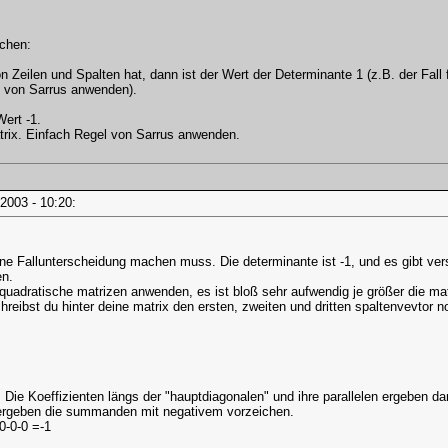
chen:
 Zeilen und Spalten hat, dann ist der Wert der Determinante 1 (z.B. der Fall f
l von Sarrus anwenden).
Wert -1.
atrix. Einfach Regel von Sarrus anwenden.
i, 2003 - 10:20:
ine Fallunterscheidung machen muss. Die determinante ist -1, und es gibt v
en.
 quadratische matrizen anwenden, es ist bloß sehr aufwendig je größer die matri
reibst du hinter deine matrix den ersten, zweiten und dritten spaltenvevtor n
 Die Koeffizienten längs der "hauptdiagonalen" und ihre parallelen ergeben d
n ergeben die summanden mit negativem vorzeichen.
0-0-0 =-1