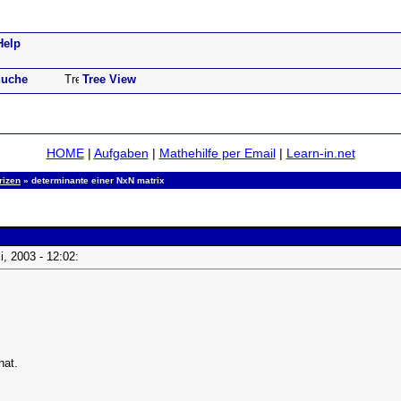
Help
uche
Tree View
HOME
|
Aufgaben
|
Mathehilfe per Email
|
Learn-in.net
rizen
» determinante einer NxN matrix
li, 2003 - 12:02:
hat.