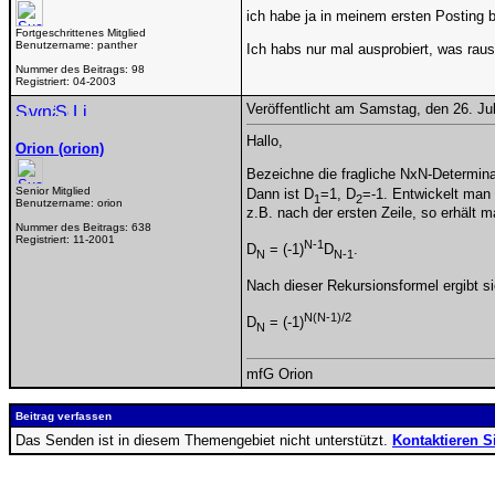
ich habe ja in meinem ersten Posting b
Fortgeschrittenes Mitglied
Benutzername:
panther
Ich habs nur mal ausprobiert, was rau
Nummer des Beitrags:
98
Registriert:
04-2003
Veröffentlicht am Samstag, den 26. Ju
Hallo,
Orion (orion)
Bezeichne die fragliche NxN-Determin
Senior Mitglied
Dann ist D
=1, D
=-1. Entwickelt man
1
2
Benutzername:
orion
z.B. nach der ersten Zeile, so erhält 
Nummer des Beitrags:
638
Registriert:
11-2001
N-1
D
= (-1)
D
.
N
N-1
Nach dieser Rekursionsformel ergibt sic
N(N-1)/2
D
= (-1)
N
mfG Orion
Beitrag verfassen
Das Senden ist in diesem Themengebiet nicht unterstützt.
Kontaktieren S