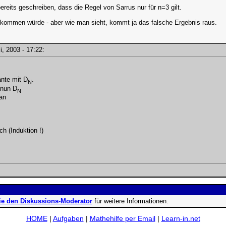
ereits geschreiben, dass die Regel von Sarrus nur für n=3 gilt.
skommen würde - aber wie man sieht, kommt ja das falsche Ergebnis raus.
li, 2003 - 17:22:
ante mit D
.
N
 nun D
N
man
h (Induktion !)
ie den Diskussions-Moderator
für weitere Informationen.
HOME
|
Aufgaben
|
Mathehilfe per Email
|
Learn-in.net