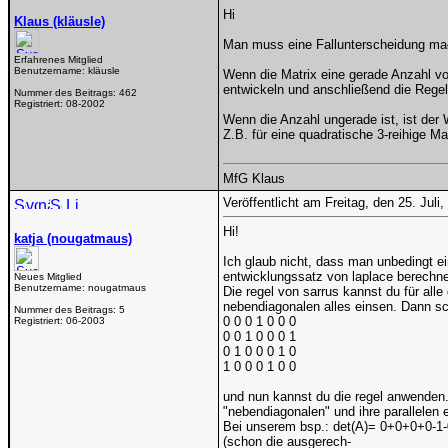
Hi
Klaus (kläusle)
Man muss eine Fallunterscheidung ma
Erfahrenes Mitglied
Benutzername:
kläusle
Wenn die Matrix eine gerade Anzahl von
entwickeln und anschließend die Rege
Nummer des Beitrags:
462
Registriert:
08-2002
Wenn die Anzahl ungerade ist, ist der 
Z.B. für eine quadratische 3-reihige M
MfG Klaus
Veröffentlicht am Freitag, den 25. Jul
Hi!
katja (nougatmaus)
Ich glaub nicht, dass man unbedingt e
entwicklungssatz von laplace berechn
Neues Mitglied
Benutzername:
nougatmaus
Die regel von sarrus kannst du für alle
nebendiagonalen alles einsen. Dann sch
Nummer des Beitrags:
5
0 0 0 1 0 0 0
Registriert:
06-2003
0 0 1 0 0 0 1
0 1 0 0 0 1 0
1 0 0 0 1 0 0
und nun kannst du die regel anwenden.
"nebendiagonalen" und ihre parallele
Bei unserem bsp.: det(A)= 0+0+0+0-1-
(schon die ausgerech-