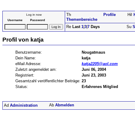
Profile
Log in now
Themenbereiche
Username
Password
Last
1
|
3
|
7
Days
S
Profil von katja
Benutzername:
Nougatmaus
Dein Name:
katja
eMail Adresse:
katja2205@aol.com
Zuletzt angemeldet am:
Juni 06, 2004
Registriert:
Juni 23, 2003
Gesamtzahl veröffentlichter Beiträge:
23
Status:
Erfahrenes Mitglied
Abmelden
Administration