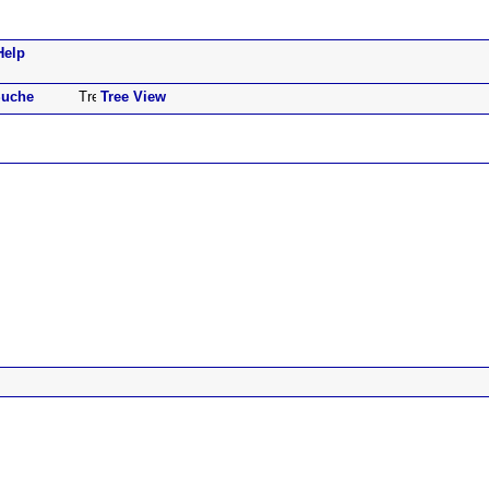
Help
uche
Tree View
ad