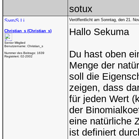
sotux
Veröffentlicht am Sonntag, den 21. N
Hallo Sekuma
Christian_s (Christian_s)
Senior Mitglied
Benutzername:
Christian_s
Du hast oben ei
Nummer des Beitrags:
1639
Registriert:
02-2002
Menge der natür
soll die Eigensc
zeigen, dass dar
für jeden Wert 
der Binomialkoef
eine natürliche 
ist definiert durc