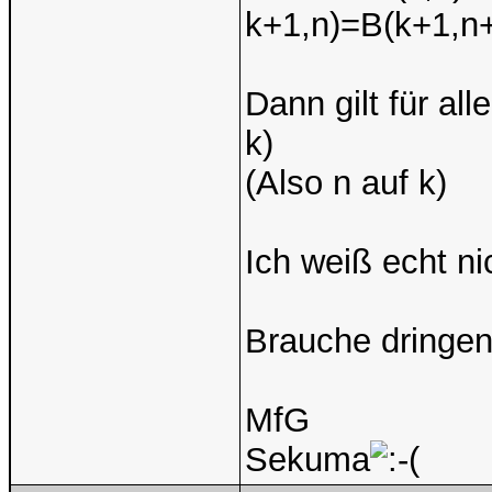
k+1,n)=B(k+1,n+
Dann gilt für all
k)
(Also n auf k)
Ich weiß echt ni
Brauche dringen
MfG
Sekuma