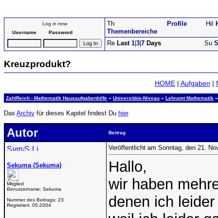
Profile
Log in now
Themenbereiche
Username
Password
Last
1
|
3
|
7
Days
S
Kreuzprodukt?
HOME
|
Aufgaben
|
ZahlReich - Mathematik Hausaufgabenhilfe
»
Universitäts-Niveau
»
Lehramt Mathematik
»
Das
Archiv
für dieses Kapitel findest Du
hier
.
Autor
Beitrag
Veröffentlicht am Sonntag, den 21. N
Hallo,
Sekuma (Sekuma)
wir haben mehre
Mitglied
Benutzername:
Sekuma
denen ich leider
Nummer des Beitrags:
23
Registriert:
05-2004