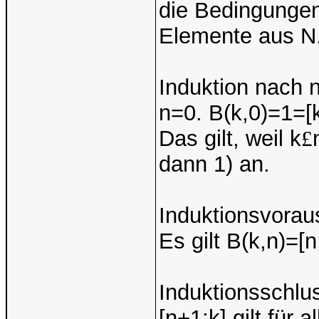
die Bedingungen 
Elemente aus N
Induktion nach n
n=0. B(k,0)=1=[k
Das gilt, weil k
£
dann 1) an.
Induktionsvorau
Es gilt B(k,n)=[
Induktionsschlus
[n+1;k] gilt für al