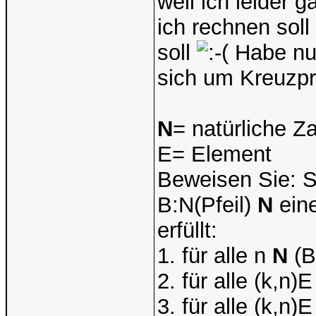
weil ich leider 
ich rechnen soll
soll
Habe nur
sich um Kreuzpr
N
= natürliche Z
E= Element
Beweisen Sie: S
B:N(Pfeil)
N
eine
erfüllt:
1. für alle n
N
(B
2. für alle (k,n)
3. für alle (k,n)