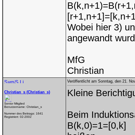
B(k,n+1)=B(r+1,n
[r+1,n+1]=[k,n+1
Wobei hier 3) u
angewandt wurd
MfG
Christian
Veröffentlicht am Sonntag, den 21. N
Kleine Berichtig
Christian_s (Christian_s)
Senior Mitglied
Benutzername:
Christian_s
Beim Induktion
Nummer des Beitrags:
1641
Registriert:
02-2002
B(k,0)=1=[0,k]