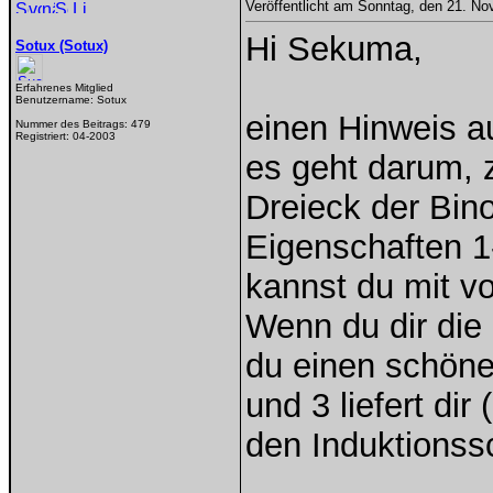
Veröffentlicht am Sonntag, den 21. N
Hi Sekuma,
Sotux (Sotux)
Erfahrenes Mitglied
Benutzername:
Sotux
einen Hinweis au
Nummer des Beitrags:
479
Registriert:
04-2003
es geht darum, 
Dreieck der Bino
Eigenschaften 1-
kannst du mit vo
Wenn du dir die
du einen schöne
und 3 liefert di
den Induktionss