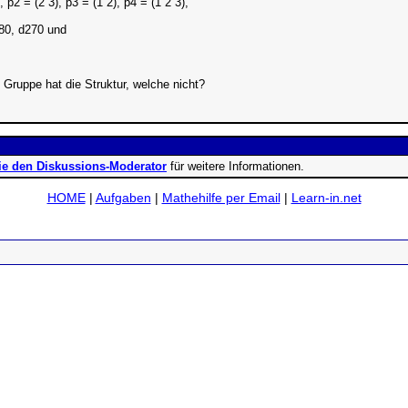
 p2 = (2 3), p3 = (1 2), p4 = (1 2 3),
180, d270 und
Gruppe hat die Struktur, welche nicht?
ie den Diskussions-Moderator
für weitere Informationen.
HOME
|
Aufgaben
|
Mathehilfe per Email
|
Learn-in.net
ad