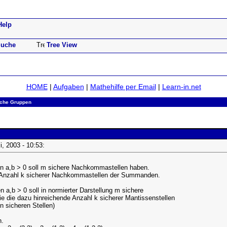
Help
uche
Tree View
HOME
|
Aufgaben
|
Mathehilfe per Email
|
Learn-in.net
che Gruppen
li, 2003 - 10:53:
en a,b > 0 soll m sichere Nachkommastellen haben.
 Anzahl k sicherer Nachkommastellen der Summanden.
n a,b > 0 soll in normierter Darstellung m sichere
 die dazu hinreichende Anzahl k sicherer Mantissenstellen
n sicheren Stellen)
n.