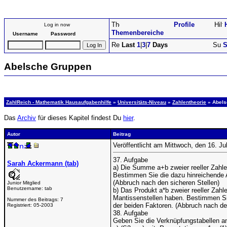
Profile
Log in now
Themenbereiche
Username
Password
Last
1
|
3
|
7
Days
S
Abelsche Gruppen
ZahlReich - Mathematik Hausaufgabenhilfe
»
Universitäts-Niveau
»
Zahlentheorie
» Abels
Das
Archiv
für dieses Kapitel findest Du
hier
.
Autor
Beitrag
Veröffentlicht am Mittwoch, den 16. Ju
37. Aufgabe
Sarah Ackermann (tab)
a) Die Summe a+b zweier reeller Zahl
Bestimmen Sie die dazu hinreichende
(Abbruch nach den sicheren Stellen)
Junior Mitglied
Benutzername:
tab
b) Das Produkt a*b zweier reeller Zahle
Mantissenstellen haben. Bestimmen Sie
Nummer des Beitrags:
7
der beiden Faktoren. (Abbruch nach de
Registriert:
05-2003
38. Aufgabe
Geben Sie die Verknüpfungstabellen a