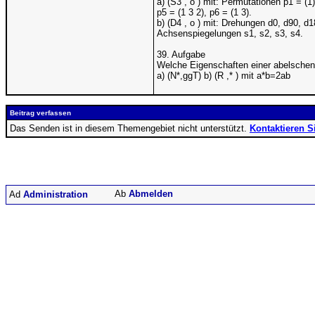
a) (S3 , o ) mit: Permutationen p1 = (1),
p5 = (1 3 2), p6 = (1 3).
b) (D4 , o ) mit: Drehungen d0, d90, d
Achsenspiegelungen s1, s2, s3, s4.
39. Aufgabe
Welche Eigenschaften einer abelschen 
a) (N*,ggT) b) (R ,* ) mit a*b=2ab
Beitrag verfassen
Das Senden ist in diesem Themengebiet nicht unterstützt.
Kontaktieren S
Abmelden
Administration