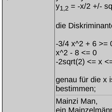
y
= -x/2 +/- sq
1,2
die Diskriminan
-3/4 x^2 + 6 >= 
x^2 - 8 <= 0
-2sqrt(2) <= x <
genau für die x i
bestimmen;
Mainzi Man,
ein Mainzelmän