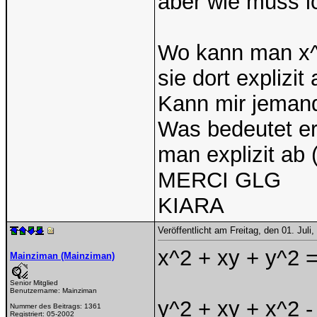
aber wie muss i
Wo kann man x^
sie dort explizi
Kann mir jemand
Was bedeutet er
man explizit ab (
MERCI GLG
KIARA
Veröffentlicht am Freitag, den 01. Jul
x^2 + xy + y^2 
Mainziman (Mainziman)
Senior Mitglied
Benutzername:
Mainziman
y^2 + xy + x^2 -
Nummer des Beitrags:
1361
Registriert:
05-2002