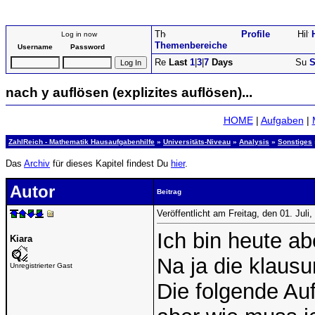
Profile
Log in now
Themenbereiche
Username
Password
Last
1
|
3
|
7
Days
S
nach y auflösen (explizites auflösen)...
HOME
|
Aufgaben
|
ZahlReich - Mathematik Hausaufgabenhilfe
»
Universitäts-Niveau
»
Analysis
»
Sonstiges
Das
Archiv
für dieses Kapitel findest Du
hier
.
Autor
Beitrag
Veröffentlicht am Freitag, den 01. Jul
Ich bin heute ab
Kiara
Na ja die klausu
Unregistrierter Gast
Die folgende Auf