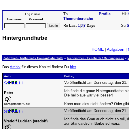
Profile
Log in now
Themenbereiche
Username
Password
Last
1
|
3
|
7
Days
S
Hintergrundfarbe
HOME
|
Aufgaben
|
ZahlReich - Mathematik Hausaufgabenhilfe
»
Technisches / Feedback / Meinungsecke
»
Das
Archiv
für dieses Kapitel findest Du
hier
.
Autor
Beitrag
Veröffentlicht am Donnerstag, den 21
Ich finde die graue Hintergrundfarbe nic
Peter
Die hellblaue war viel besser!
Kann man dies nicht ändern? Oder gibt
Unregistrierter Gast
Veröffentlicht am Donnerstag, den 21
Ich finde das Grau auch nicht so toll, 
Vredolf Ludrian (vredolf)
zur Standardschriftfarbe schwarz.