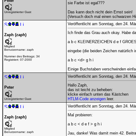
Peter
sie Farbe ist egal???
Das kann doch nicht dein Ernst sein!
Unregistrierter Gast
(Versuch doch mal einen schwarzen Hin
Veröffentlicht am Sonntag, den 24. M
Ich finde das Grau auch okay. Habe d
Zaph (zaph)
a b c KLEINERZEICHEN d e f GROE
Mitglied
Benutzername:
zaph
eingebe (die beiden Zeichen natürlich i
Nummer des Beitrags:
34
a b c <d> g h i
Registriert:
07-2000
Einige Buchstaben verschwinden einfa
Veröffentlicht am Sonntag, den 24. M
Hallo Zaph,
Peter
das ist leicht zu beheben:
klicke einfach unten das Kästchen
HTLM-Code anzeigen
leer.
Unregistrierter Gast
Veröffentlicht am Sonntag, den 24. M
Mal probieren:
Zaph (zaph)
a b c < d e f > g h i
Mitglied
Benutzername:
zaph
Jau, danke! Was damit mein 42. Beitra