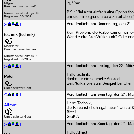
lg, Vred
Mitglied
Benutzername:
vredolf
P.S.: Vielleicht einfach eine Option \bg
Nummer des Beitrags:
16
um die Hintergrundfarbe x zu erhalten 
Registriert:
03-2002
Veröffentlicht am Donnerstag, den 21
Kein Problem. die Farbe können wir lei
technik (technik)
War die alte (weiß/türkis) ok? Oder a
Moderator
Benutzername:
technik
Nummer des Beitrags:
8
Registriert:
03-2002
Veröffentlicht am Freitag, den 22. Mä
Hallo technik,
Peter
danke für die schmelle Antwort.
weiß/türkis wie zum Beispiel bei Chemi
Unregistrierter Gast
Veröffentlicht am Sonntag, den 24. M
Liebe Technik,
Allmut
die Farbe ist doch egal, aber \ wurzel 
Bitte!
Gruß A.
Unregistrierter Gast
Veröffentlicht am Sonntag, den 24. M
Hallo Allmut,