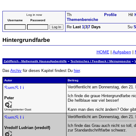
Profile
Log in now
Themenbereiche
Username
Password
Last
1
|
3
|
7
Days
S
Hintergrundfarbe
HOME
|
Aufgaben
|
ZahlReich - Mathematik Hausaufgabenhilfe
»
Technisches / Feedback / Meinungsecke
»
Das
Archiv
für dieses Kapitel findest Du
hier
.
Autor
Beitrag
Veröffentlicht am Donnerstag, den 21
Ich finde die graue Hintergrundfarbe nic
Peter
Die hellblaue war viel besser!
Kann man dies nicht ändern? Oder gibt
Unregistrierter Gast
Veröffentlicht am Donnerstag, den 21
Ich finde das Grau auch nicht so toll, 
Vredolf Ludrian (vredolf)
zur Standardschriftfarbe schwarz.