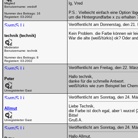
lg, Vred
Mitglied
Benutzername:
vredolf
P.S.: Vielleicht einfach eine Option \bg
Nummer des Beitrags:
16
um die Hintergrundfarbe x zu erhalten 
Registriert:
03-2002
Veröffentlicht am Donnerstag, den 21
Kein Problem. die Farbe können wir lei
technik (technik)
War die alte (weiß/türkis) ok? Oder a
Moderator
Benutzername:
technik
Nummer des Beitrags:
8
Registriert:
03-2002
Veröffentlicht am Freitag, den 22. Mä
Hallo technik,
Peter
danke für die schmelle Antwort.
weiß/türkis wie zum Beispiel bei Chemi
Unregistrierter Gast
Veröffentlicht am Sonntag, den 24. M
Liebe Technik,
Allmut
die Farbe ist doch egal, aber \ wurzel 
Bitte!
Gruß A.
Unregistrierter Gast
Veröffentlicht am Sonntag, den 24. M
Hallo Allmut,