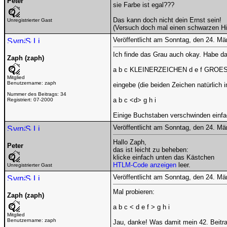
Peter
sie Farbe ist egal???
Das kann doch nicht dein Ernst sein!
Unregistrierter Gast
(Versuch doch mal einen schwarzen Hin
Veröffentlicht am Sonntag, den 24. M
Ich finde das Grau auch okay. Habe d
Zaph (zaph)
a b c KLEINERZEICHEN d e f GROE
Mitglied
Benutzername:
zaph
eingebe (die beiden Zeichen natürlich i
Nummer des Beitrags:
34
a b c <d> g h i
Registriert:
07-2000
Einige Buchstaben verschwinden einfa
Veröffentlicht am Sonntag, den 24. M
Hallo Zaph,
Peter
das ist leicht zu beheben:
klicke einfach unten das Kästchen
HTLM-Code anzeigen
leer.
Unregistrierter Gast
Veröffentlicht am Sonntag, den 24. M
Mal probieren:
Zaph (zaph)
a b c < d e f > g h i
Mitglied
Benutzername:
zaph
Jau, danke! Was damit mein 42. Beitra