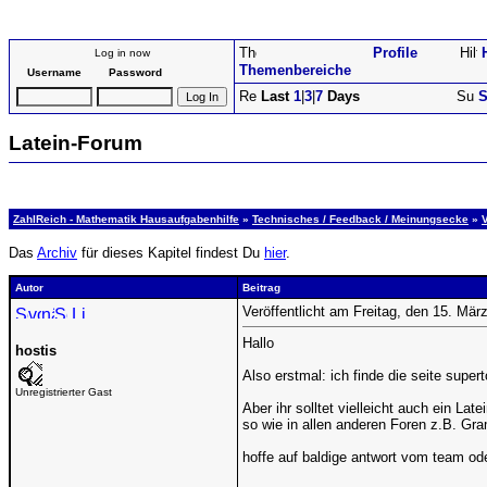
Profile
Log in now
Themenbereiche
Username
Password
Last
1
|
3
|
7
Days
S
Latein-Forum
ZahlReich - Mathematik Hausaufgabenhilfe
»
Technisches / Feedback / Meinungsecke
»
Das
Archiv
für dieses Kapitel findest Du
hier
.
Autor
Beitrag
Veröffentlicht am Freitag, den 15. Mä
Hallo
hostis
Also erstmal: ich finde die seite superto
Unregistrierter Gast
Aber ihr solltet vielleicht auch ein La
so wie in allen anderen Foren z.B. Gra
hoffe auf baldige antwort vom team o