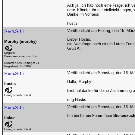
Ach ja, ich hab noch eine Frage: ich 
error. Könntet ihr mir vielleicht sagen
Danke im Vorraus!!
hostis
Veröffentlicht am Freitag, den 15. Mä
Lieber Hostis,
Murphy (murphy)
die Nachfrage nach einem Latein-Forum 
Gruß A.
Mitglied
Benutzername:
murphy
Nummer des Beitrags:
24
Registriert:
03-2002
Veröffentlicht am Samstag, den 16. M
Hallo, Murphy!!
hostis
Erstmal danke für deine Zustimmung a
Unregistrierter Gast
mfg Hostis
Veröffentlicht am Samstag, den 16. M
Ich bin für ein Forum über
Bienenzuch
Imker
Unregistrierter Gast