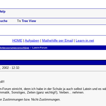
Help
uche
Tree View
HOME
|
Aufgaben
|
Mathehilfe per Email
|
Learn-in.net
Verbesserungsvorschläge
» Latein-Forum
rz, 2002 - 12:32:
ll!!
tein-Forum einricht, denn ich habe in der Schule ja auch selbst Latein und es 
mmatik, Sonstiges, Zeiten (ganz wichtig!!), Verben... nehmen.
der Zustimmungen bzw. Nicht-Zustimmungen.