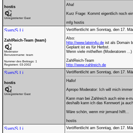
Aha!
hostis
Kurz Frage: Kommt eigentlich noch ein
Unregistrierter Gast
mfg hostis
Veröffentlicht am Sonntag, den 17. M
Also:
ZahlReich-Team (team)
http://www.latein4u.de
ist als Domain be
Geplant ist es für Herbst.
Wenn viele mithelfen (Moderatoren ...)
Moderator
Benutzername:
team
ZahlReich-Team
Nummer des Beitrags:
1
http://www.zahlreich.de
Registriert:
03-2002
Veröffentlicht am Sonntag, den 17. M
Hallo!
hostis
Apropo Moderator: Ich will mich immer
Unregistrierter Gast
Kann man bei Zahlreich auch eine e-ma
deshalb kann ich das Kennwort ja auch
Wäre schön, wenn mir jemand hilft...
hostis
Veröffentlicht am Sonntag, den 17. M