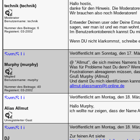
Hallo hostis,
technik (technik)
danke für den Hinweis. Die Moderatoren
Wir brauchen also noch Moderatoren!
Moderator
Benutzername:
technik
Entweder Deinen user oder Deine Emai
sagen, wer man ist und wo man wohnt
Nummer des Beitrags:
6
Im Benutzerkontobereich kannst Du m
Registriert:
03-2002
Wenn DU nicht klarkommst, schreibe e
Veröffentlicht am Sonntag, den 17. M
@ "Allmut", die sich meines Namens b
Murphy (murphy)
Was für Probleme hast Du denn? Wenn D
Frustrationen abreagieren müssen, das 
Gruß Murphy (Allmut)
Mitglied
Benutzername:
murphy
Und damit Du mich identifizieren kanns
allmut-plassmann@t-online.de
Nummer des Beitrags:
40
Registriert:
03-2002
Veröffentlicht am Montag, den 18. Mä
Hallo Murphy,
Alias Allmut
ich wollte nur zeigen, dass der Name A
Unregistrierter Gast
Veröffentlicht am Montag, den 18. Mä
Zur feinen Art siehe
DJ