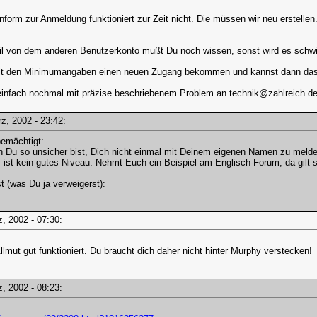
form zur Anmeldung funktioniert zur Zeit nicht. Die müssen wir neu erstellen
l von dem anderen Benutzerkonto mußt Du noch wissen, sonst wird es schwier
.
it den Minimumangaben einen neuen Zugang bekommen und kannst dann das ei
infach nochmal mit präzise beschriebenem Problem an technik@zahlreich.d
ärz, 2002 - 23:42:
emächtigt:
u so unsicher bist, Dich nicht einmal mit Deinem eigenen Namen zu melden, 
ist kein gutes Niveau. Nehmt Euch ein Beispiel am Englisch-Forum, da gilt si
t (was Du ja verweigerst):
rz, 2002 - 07:30:
llmut gut funktioniert. Du braucht dich daher nicht hinter Murphy verstecken!
rz, 2002 - 08:23: