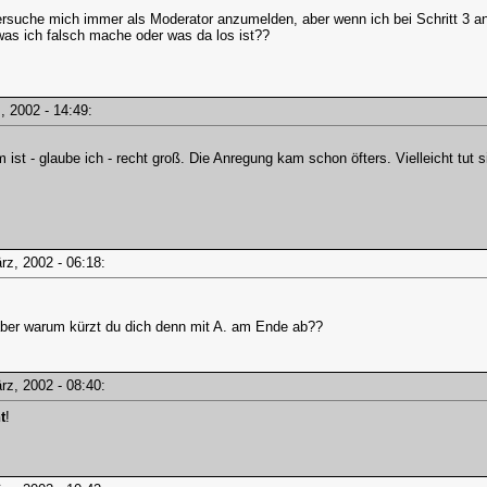
versuche mich immer als Moderator anzumelden, aber wenn ich bei Schritt 3 an
, was ich falsch mache oder was da los ist??
rz, 2002 - 14:49:
ist - glaube ich - recht groß. Die Anregung kam schon öfters. Vielleicht tut s
ärz, 2002 - 06:18:
ber warum kürzt du dich denn mit A. am Ende ab??
ärz, 2002 - 08:40:
t
!