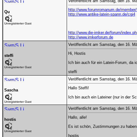
Veröffentlicht am Samstag, den 16. M
http://www.forumromanum.de/member
Qu
http://www.antike-latein-spann.de/cgi4
Unregistrierter Gast
http://www.die-imker.de/forum/index.p
http://www.imkerforum.de
Veröffentlicht am Samstag, den 16. M
Hi, Hostis
steffi
Ich bin auch für ein Latein-Forum, da 
Unregistrierter Gast
steffi
Veröffentlicht am Samstag, den 16. M
Hallo Steffi!
Sascha
Ich bin auch ein Lateiner (nur in der S
Unregistrierter Gast
Veröffentlicht am Samstag, den 16. M
Hallo, alle!
hostis
Es ist schön, Zustimmungen zu haben.
Unregistrierter Gast
hostis