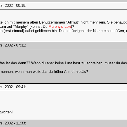
ärz, 2002 - 00:19:
e ich mit meinem alten Benutzernamen "Allmut" nicht mehr rein. Sie behaupte
 kam auf "Murphy" (kennst Du
Murphy's Law
)?
ich (erst einmal) dabei geblieben bin. Das ist übrigens der Name eines süßen,
ärz, 2002 - 07:11:
Was ist das denn?? Wenn du aber keine Lust hast zu schreiben, musst du das 
t nennen, wenn man weiß das du früher Allmut hießts?
ärz, 2002 - 09:41:
tworten!
ärz, 2002 - 11:33: