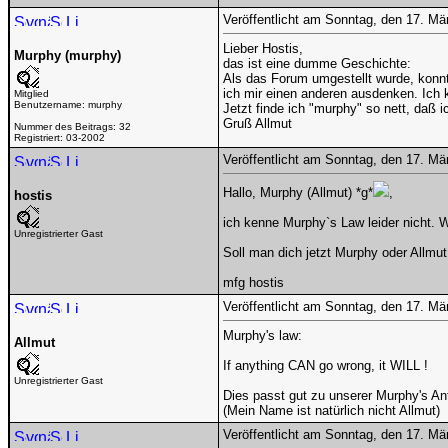
Veröffentlicht am Sonntag, den 17. M
Lieber Hostis,
Murphy (murphy)
das ist eine dumme Geschichte:
Als das Forum umgestellt wurde, konnt
ich mir einen anderen ausdenken. Ich
Mitglied
Benutzername:
murphy
Jetzt finde ich "murphy" so nett, daß 
Gruß Allmut
Nummer des Beitrags:
32
Registriert:
03-2002
Veröffentlicht am Sonntag, den 17. M
Hallo, Murphy (Allmut) *g*
,
hostis
ich kenne Murphy`s Law leider nicht. 
Unregistrierter Gast
Soll man dich jetzt Murphy oder Allmu
mfg hostis
Veröffentlicht am Sonntag, den 17. M
Murphy's law:
Allmut
If anything CAN go wrong, it WILL !
Unregistrierter Gast
Dies passt gut zu unserer Murphy's An
(Mein Name ist natürlich nicht Allmut)
Veröffentlicht am Sonntag, den 17. M