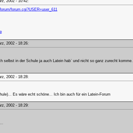
ärz, 2002 - 10:42:
/forum/forum.cgi?USER=user_611
hp
ärz, 2002 - 18:26:
ich selbst in der Schule ja auch Latein hab` und nicht so ganz zurecht komme.
ärz, 2002 - 18:28:
chule)... Es wäre echt schöne... Ich bin auch für ein Latein-Forum
ärz, 2002 - 18:29:
..