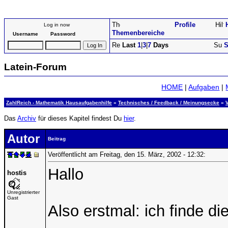
Profile
Log in now
Themenbereiche
Username
Password
Last
1
|
3
|
7
Days
S
Latein-Forum
HOME
|
Aufgaben
|
ZahlReich - Mathematik Hausaufgabenhilfe
»
Technisches / Feedback / Meinungsecke
»
Das
Archiv
für dieses Kapitel findest Du
hier
.
Autor
Beitrag
Veröffentlicht am Freitag, den 15. März, 2002 - 12:32:
Hallo
hostis
Unregistrierter
Gast
Also erstmal: ich finde die