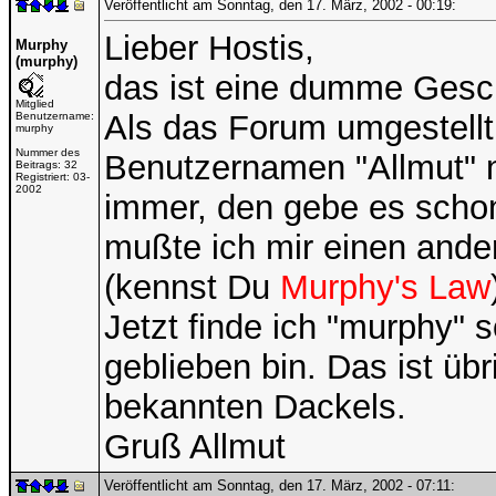
Veröffentlicht am Sonntag, den 17. März, 2002 - 00:19:
Lieber Hostis,
Murphy
(murphy)
das ist eine dumme Gesc
Mitglied
Als das Forum umgestellt
Benutzername:
murphy
Nummer des
Benutzernamen "Allmut" n
Beitrags:
32
Registriert:
03-
2002
immer, den gebe es schon 
mußte ich mir einen ande
(kennst Du
Murphy's Law
Jetzt finde ich "murphy" s
geblieben bin. Das ist üb
bekannten Dackels.
Gruß Allmut
Veröffentlicht am Sonntag, den 17. März, 2002 - 07:11: