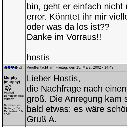
bin, geht er einfach nich
error. Könntet ihr mir vie
oder was da los ist??
Danke im Vorraus!!
hostis
Veröffentlicht am Freitag, den 15. März, 2002 - 14:49:
Lieber Hostis,
Murphy
(murphy)
die Nachfrage nach einem 
Mitglied
groß. Die Anregung kam sch
Benutzername:
murphy
Nummer des
bald etwas; es wäre schö
Beitrags:
24
Registriert:
03-
2002
Gruß A.