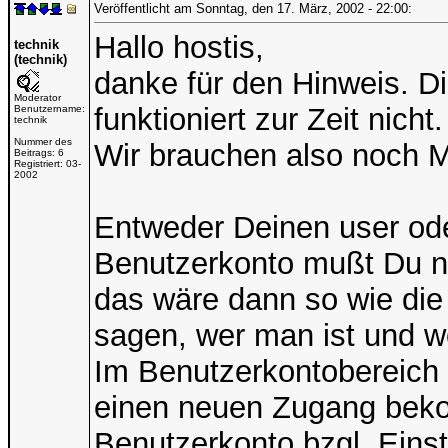
Veröffentlicht am Sonntag, den 17. März, 2002 - 22:00:
Hallo hostis,
technik
(technik)
danke für den Hinweis. 
Moderator
funktioniert zur Zeit nich
Benutzername:
technik
Nummer des
Wir brauchen also noch 
Beitrags:
6
Registriert:
03-
2002
Entweder Deinen user od
Benutzerkonto mußt Du no
das wäre dann so wie die 
sagen, wer man ist und 
Im Benutzerkontobereich
einen neuen Zugang bek
Benutzerkonto bzgl. Eins