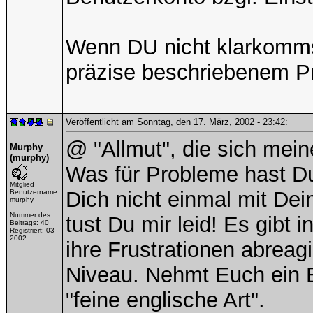
Wenn DU nicht klarkomms
präzise beschriebenem P
Veröffentlicht am Sonntag, den 17. März, 2002 - 23:42:
@ "Allmut", die sich mei
Murphy
(murphy)
Was für Probleme hast D
Mitglied
Dich nicht einmal mit D
Benutzername:
murphy
Nummer des
tust Du mir leid! Es gibt 
Beitrags:
40
Registriert:
03-
2002
ihre Frustrationen abreag
Niveau. Nehmt Euch ein B
"feine englische Art".