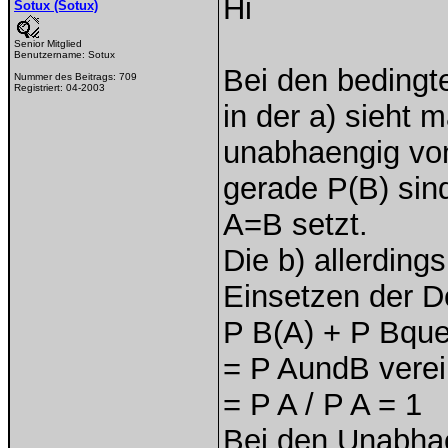
Hi
Sotux (Sotux)
Senior Mitglied
Benutzername:
Sotux
Bei den bedingte
Nummer des Beitrags:
709
Registriert:
04-2003
in der a) sieht 
unabhaengig von
gerade P(B) sin
A=B setzt.
Die b) allerdings
Einsetzen der De
P B(A) + P Bque
= P AundB verei
= P A / P A = 1
Bei den Unabhae