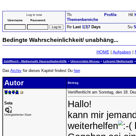
Profile
Log in now
Themenbereiche
Username
Password
Last
1
|
3
|
7
Days
S
Bedingte Wahrscheinlichkeit/ unabhäng...
HOME
|
Aufgaben
|
ZahlReich - Mathematik Hausaufgabenhilfe
»
Universitäts-Niveau
»
Lehramt Mathematik
»
Das
Archiv
für dieses Kapitel findest Du
hier
.
Autor
Beitrag
Veröffentlicht am Sonntag, den 18. D
Hallo!
Seta
kann mir jemand 
Unregistrierter Gast
weiterhelfen