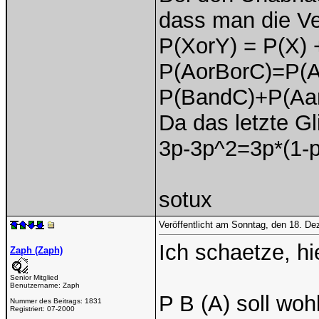
dass man die V
P(XorY) = P(X) 
P(AorBorC)=P(A
P(BandC)+P(Aa
Da das letzte Gli
3p-3p^2=3p*(1-p
sotux
Veröffentlicht am Sonntag, den 18. D
Ich schaetze, hi
Zaph (Zaph)
Senior Mitglied
Benutzername:
Zaph
P B (A) soll woh
Nummer des Beitrags:
1831
Registriert:
07-2000