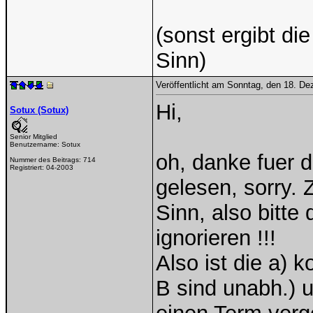
(sonst ergibt d
Sinn)
Veröffentlicht am Sonntag, den 18. D
Hi,
Sotux (Sotux)
Senior Mitglied
Benutzername:
Sotux
oh, danke fuer 
Nummer des Beitrags:
714
Registriert:
04-2003
gelesen, sorry.
Sinn, also bitte
ignorieren !!!
Also ist die a) 
B sind unabh.) u