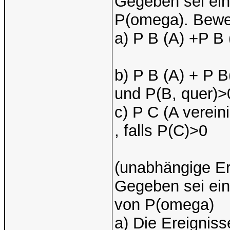
Gegeben sei ei
P(omega). Bewei
a) P B (A) +P B 
b) P B (A) + P B
und P(B, quer)>
c) P C (A verein
, falls P(C)>0
(unabhängige Er
Gegeben sei ei
von P(omega)
a) Die Ereignis