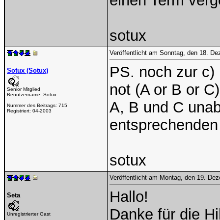
einen Term verg
sotux
Veröffentlicht am Sonntag, den 18. D
PS. noch zur c)
Sotux (Sotux)
not (A or B or 
Senior Mitglied
Benutzername:
Sotux
A, B und C unab
Nummer des Beitrags:
715
Registriert:
04-2003
entsprechenden
sotux
Veröffentlicht am Montag, den 19. De
Hallo!
Seta
Danke für die Hi
Unregistrierter Gast