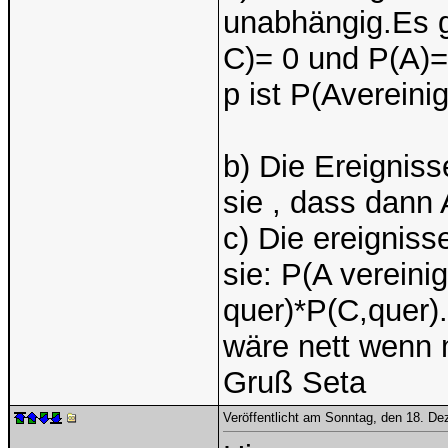
unabhängig.Es g
C)= 0 und P(A)=
p ist P(Avereini
b) Die Ereignis
sie , dass dann 
c) Die ereignis
sie: P(A vereini
quer)*P(C,quer).
wäre nett wenn 
Gruß Seta
Veröffentlicht am Sonntag, den 18. D