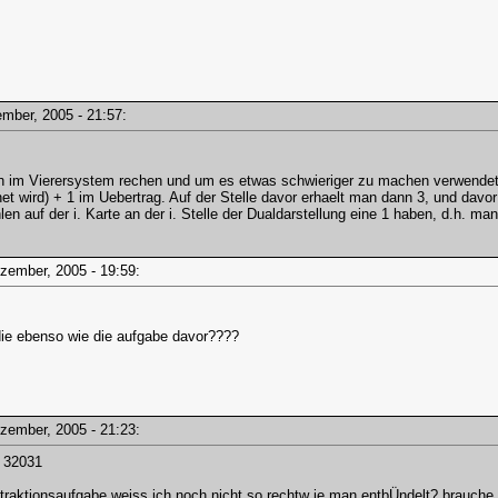
zember, 2005 - 21:57:
ach im Vierersystem rechen und um es etwas schwieriger zu machen verwendet 
et wird) + 1 im Uebertrag. Auf der Stelle davor erhaelt man dann 3, und davor
hlen auf der i. Karte an der i. Stelle der Dualdarstellung eine 1 haben, d.h.
Dezember, 2005 - 19:59:
 die ebenso wie die aufgabe davor????
Dezember, 2005 - 21:23:
: 32031
subtraktionsaufgabe weiss ich noch nicht so rechtw ie man entbÜndelt? brauche a