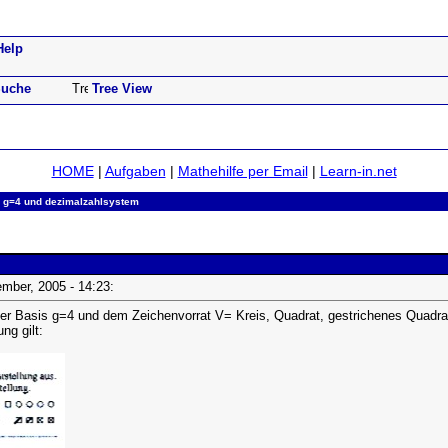
Help
uche
Tree View
HOME
|
Aufgaben
|
Mathehilfe per Email
|
Learn-in.net
 g=4 und dezimalzahlsystem
zember, 2005 - 14:23:
er Basis g=4 und dem Zeichenvorrat V= Kreis, Quadrat, gestrichenes Quadrat,
ng gilt: