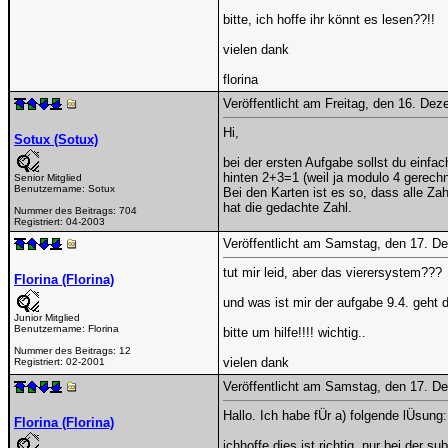
bitte, ich hoffe ihr könnt es lesen??!!
vielen dank
florina
Veröffentlicht am Freitag, den 16. De
Hi,
Sotux (Sotux)
bei der ersten Aufgabe sollst du einf
hinten 2+3=1 (weil ja modulo 4 gerechn
Senior Mitglied
Benutzername:
Sotux
Bei den Karten ist es so, dass alle Za
hat die gedachte Zahl.
Nummer des Beitrags:
704
Registriert:
04-2003
Veröffentlicht am Samstag, den 17. 
tut mir leid, aber das vierersystem???
Florina (Florina)
und was ist mir der aufgabe 9.4. geht
Junior Mitglied
Benutzername:
Florina
bitte um hilfe!!!! wichtig..
Nummer des Beitrags:
12
vielen dank
Registriert:
02-2001
Veröffentlicht am Samstag, den 17. 
Hallo. Ich habe fÜr a) folgende lÜsung
Florina (Florina)
ichhoffe dies ist richtig. nur bei der 