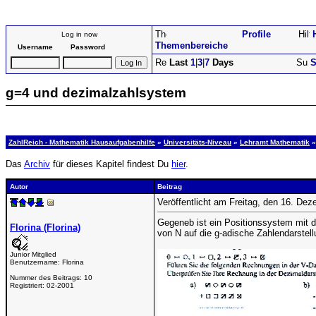
Profile
Log in now
Themenbereiche
Username
Password
Last
1
|
3
|
7
Days
S
g=4 und dezimalzahlsystem
ZahlReich - Mathematik Hausaufgabenhilfe
»
Universitäts-Niveau
»
Lehramt Mathematik
»
Das
Archiv
für dieses Kapitel findest Du
hier
.
Autor
Beitrag
Veröffentlicht am Freitag, den 16. De
Gegeneb ist ein Positionssystem mit d
Florina (Florina)
von N auf die g-adische Zahlendarstellu
Junior Mitglied
Benutzername:
Florina
Nummer des Beitrags:
10
Registriert:
02-2001