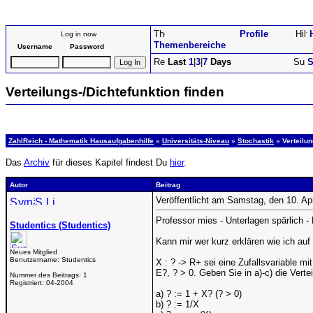
Profile
Log in now
Themenbereiche
Username
Password
Last
1
|
3
|
7
Days
S
Verteilungs-/Dichtefunktion finden
ZahlReich - Mathematik Hausaufgabenhilfe
»
Universitäts-Niveau
»
Stochastik
» Verteilun
Das
Archiv
für dieses Kapitel findest Du
hier
.
Autor
Beitrag
Veröffentlicht am Samstag, den 10. Ap
Professor mies - Unterlagen spärlich -
Studentics (Studentics)
Kann mir wer kurz erklären wie ich au
Neues Mitglied
Benutzername:
Studentics
X : ? -> R+ sei eine Zufallsvariable mi
E?, ? > 0. Geben Sie in a)-c) die Verte
Nummer des Beitrags:
1
Registriert:
04-2004
a) ? := 1 + X? (? > 0)
b) ? := 1/X