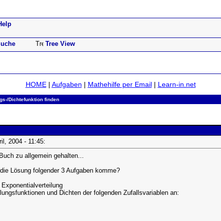
Help
uche
Tree View
HOME
|
Aufgaben
|
Mathehilfe per Email
|
Learn-in.net
gs-/Dichtefunktion finden
ril, 2004 - 11:45:
 Buch zu allgemein gehalten...
f die Lösung folgender 3 Aufgaben komme?
t Exponentialverteilung
ilungsfunktionen und Dichten der folgenden Zufallsvariablen an: