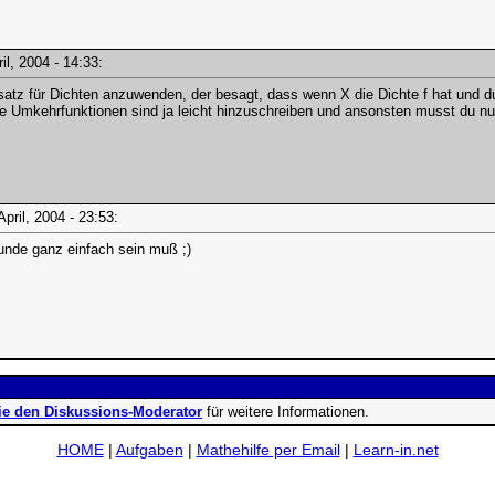
ril, 2004 - 14:33:
osatz für Dichten anzuwenden, der besagt, dass wenn X die Dichte f hat und 
Deine Umkehrfunktionen sind ja leicht hinzuschreiben und ansonsten musst du n
 April, 2004 - 23:53:
runde ganz einfach sein muß ;)
ie den Diskussions-Moderator
für weitere Informationen.
HOME
|
Aufgaben
|
Mathehilfe per Email
|
Learn-in.net
ad