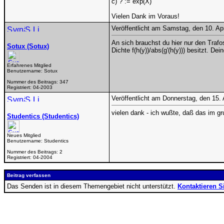
c) ? := exp(X)
Vielen Dank im Voraus!
Veröffentlicht am Samstag, den 10. Ap
An sich brauchst du hier nur den Traf
Sotux (Sotux)
Dichte f(h(y))/abs(g'(h(y))) besitzt. 
Erfahrenes Mitglied
Benutzername:
Sotux
Nummer des Beitrags:
347
Registriert:
04-2003
Veröffentlicht am Donnerstag, den 15.
vielen dank - ich wußte, daß das im g
Studentics (Studentics)
Neues Mitglied
Benutzername:
Studentics
Nummer des Beitrags:
2
Registriert:
04-2004
Beitrag verfassen
Das Senden ist in diesem Themengebiet nicht unterstützt.
Kontaktieren S