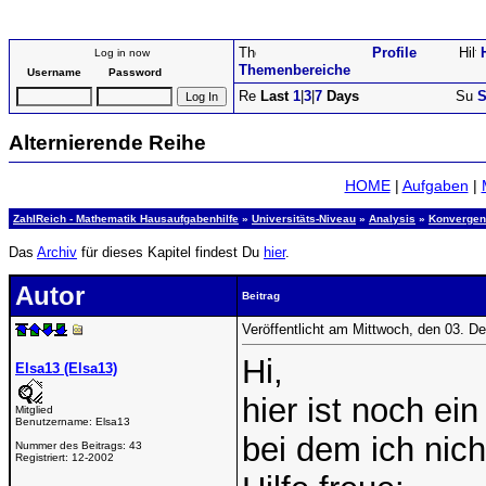
Profile
Log in now
Themenbereiche
Username
Password
Last
1
|
3
|
7
Days
S
Alternierende Reihe
HOME
|
Aufgaben
|
ZahlReich - Mathematik Hausaufgabenhilfe
»
Universitäts-Niveau
»
Analysis
»
Konvergen
Das
Archiv
für dieses Kapitel findest Du
hier
.
Autor
Beitrag
Veröffentlicht am Mittwoch, den 03. 
Hi,
Elsa13 (Elsa13)
hier ist noch ei
Mitglied
Benutzername:
Elsa13
bei dem ich nic
Nummer des Beitrags:
43
Registriert:
12-2002