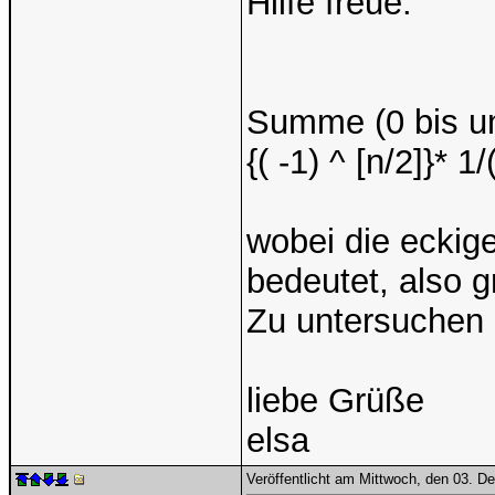
Hilfe freue:
Summe (0 bis un
{( -1) ^ [n/2]}* 1
wobei die ecki
bedeutet, also
Zu untersuchen 
liebe Grüße
elsa
Veröffentlicht am Mittwoch, den 03. 