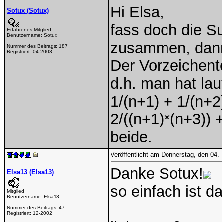
Hi Elsa,
Sotux (Sotux)
fass doch die 
Erfahrenes Mitglied
Benutzername:
Sotux
zusammen, dann 
Nummer des Beitrags:
187
Registriert:
04-2003
Der Vorzeichent
d.h. man hat la
1/(n+1) + 1/(n+2)
2/((n+1)*(n+3)) 
beide.
Veröffentlicht am Donnerstag, den 04
Danke Sotux!
Elsa13 (Elsa13)
so einfach ist da
Mitglied
Benutzername:
Elsa13
Nummer des Beitrags:
47
Registriert:
12-2002