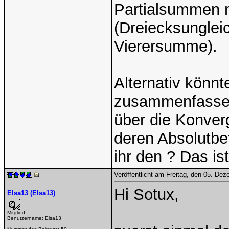
Partialsummen m
(Dreiecksunglei
Vierersumme).
Alternativ könnt
zusammenfassen
über die Konver
deren Absolutbe
ihr den ? Das ist
Veröffentlicht am Freitag, den 05. De
Hi Sotux,
Elsa13 (Elsa13)
Mitglied
Benutzername:
Elsa13