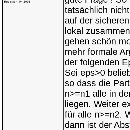
Registriert:
04-2003
tatsächlich nich
auf der sicheren
lokal zusammeng
gehen schön mo
mehr formale Ar
der folgenden Ep
Sei eps>0 belieb
so dass die Par
n>=n1 alle in d
liegen. Weiter e
für alle n>=n2.
dann ist der Abs