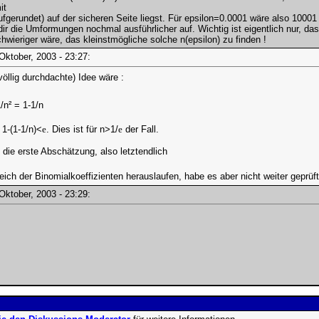
it
aufgerundet) auf der sicheren Seite liegst. Für epsilon=0.0001 wäre also 10001
ir die Umformungen nochmal ausführlicher auf. Wichtig ist eigentlich nur, das
hwieriger wäre, das kleinstmögliche solche n(epsilon) zu finden !
 Oktober, 2003 - 23:27:
llig durchdachte) Idee wäre :
/n² = 1-1/n
 1-(1-1/n)<
e
. Dies ist für n>1/
e
der Fall.
ie erste Abschätzung, also letztendlich
eich der Binomialkoeffizienten herauslaufen, habe es aber nicht weiter geprüft
 Oktober, 2003 - 23:29: