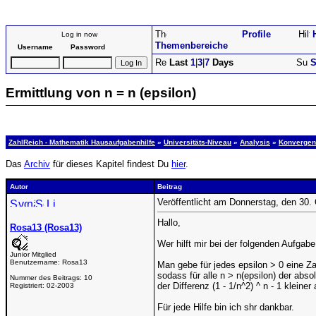
Profile
Log in now
Themenbereiche
Username
Password
Last
1
|
3
|
7
Days
S
Ermittlung von n = n (epsilon)
ZahlReich - Mathematik Hausaufgabenhilfe
»
Universitäts-Niveau
»
Analysis
»
Konvergen
Das
Archiv
für dieses Kapitel findest Du
hier
.
Autor
Beitrag
Veröffentlicht am Donnerstag, den 30.
Hallo,
Rosa13 (Rosa13)
Wer hilft mir bei der folgenden Aufgabe
Junior Mitglied
Benutzername:
Rosa13
Man gebe für jedes epsilon > 0 eine Zah
sodass für alle n > n(epsilon) der abso
Nummer des Beitrags:
10
der Differenz (1 - 1/n^2) ^ n - 1 kleiner 
Registriert:
02-2003
Für jede Hilfe bin ich shr dankbar.