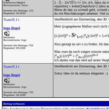
1 - (1 - 1/n^2)^n <= 1/n, d.h. dass du m
Erfahrenes Mitglied
Benutzername:
Sotux
n(epsilon) = entier(1/epsilon)+1 (also 
Wenn dir das zu schnell geht, schreib d
Nummer des Beitrags:
123
du mit Abschätzungen arbeiten. Viel sc
Registriert:
04-2003
Veröffentlicht am Donnerstag, den 30.
Mein (zugegebener Maßen noch nicht vö
Ingo (Ingo)
S
n
n
n
k
(1-(1/n²))
=
(
)(-1/n²)
> 1-n*1
k=0
k
Moderator
Benutzername:
Ingo
Also genügt es ein n zu finden, für das
Nummer des Beitrags:
704
Registriert:
08-1999
Was man da noch zeigen müsste wäre d
n
2k
n
2k+1
(
)(-1/n²)
> (
)(1/n²)
2k
2k+1
Ich denke mal das wird auf einen Vergl
Veröffentlicht am Donnerstag, den 30.
Sotux Idee ist da weitaus eleganter ;-)
Ingo (Ingo)
Moderator
Benutzername:
Ingo
Nummer des Beitrags:
705
Registriert:
08-1999
Beitrag verfassen