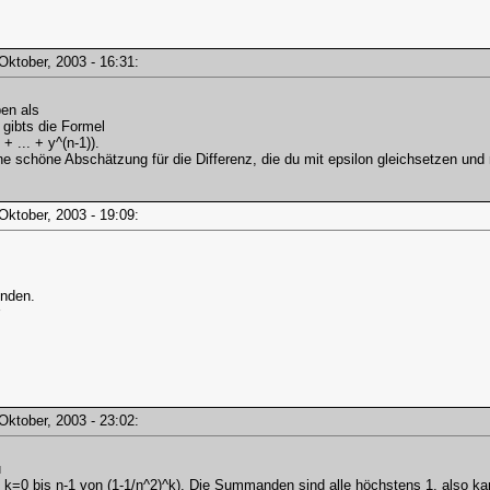
 Oktober, 2003 - 16:31:
ben als
z gibts die Formel
 + ... + y^(n-1)).
e schöne Abschätzung für die Differenz, die du mit epsilon gleichsetzen und
 Oktober, 2003 - 19:09:
enden.
 Oktober, 2003 - 23:02:
u
e k=0 bis n-1 von (1-1/n^2)^k). Die Summanden sind alle höchstens 1, also