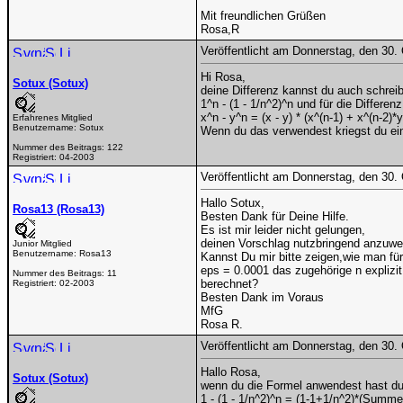
Mit freundlichen Grüßen
Rosa,R
Veröffentlicht am Donnerstag, den 30.
Hi Rosa,
Sotux (Sotux)
deine Differenz kannst du auch schrei
1^n - (1 - 1/n^2)^n und für die Differen
x^n - y^n = (x - y) * (x^(n-1) + x^(n-2)*y
Erfahrenes Mitglied
Benutzername:
Sotux
Wenn du das verwendest kriegst du ein
Nummer des Beitrags:
122
Registriert:
04-2003
Veröffentlicht am Donnerstag, den 30.
Hallo Sotux,
Rosa13 (Rosa13)
Besten Dank für Deine Hilfe.
Es ist mir leider nicht gelungen,
deinen Vorschlag nutzbringend anzuw
Junior Mitglied
Benutzername:
Rosa13
Kannst Du mir bitte zeigen,wie man für
eps = 0.0001 das zugehörige n explizit
Nummer des Beitrags:
11
berechnet?
Registriert:
02-2003
Besten Dank im Voraus
MfG
Rosa R.
Veröffentlicht am Donnerstag, den 30.
Hallo Rosa,
Sotux (Sotux)
wenn du die Formel anwendest hast d
1 - (1 - 1/n^2)^n = (1-1+1/n^2)*(Summ