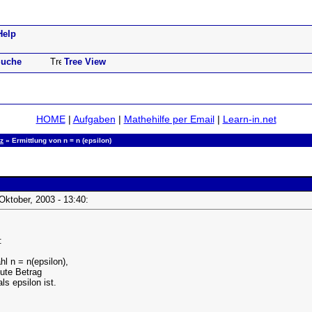
Help
uche
Tree View
HOME
|
Aufgaben
|
Mathehilfe per Email
|
Learn-in.net
z
» Ermittlung von n = n (epsilon)
 Oktober, 2003 - 13:40:
:
l n = n(epsilon),
lute Betrag
als epsilon ist.