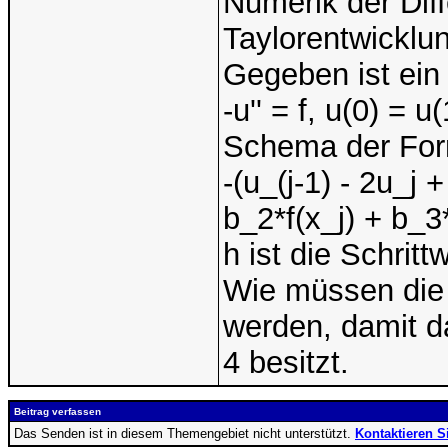
Numerik der Diff
Taylorentwicklu
Gegeben ist ein
-u'' = f, u(0) = 
Schema der For
-(u_(j-1) - 2u_j 
b_2*f(x_j) + b_3*
h ist die Schrittw
Wie müssen die 
werden, damit d
4 besitzt.
Beitrag verfassen
Das Senden ist in diesem Themengebiet nicht unterstützt.
Kontaktieren S