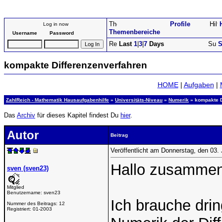
Profile
Log in now
Themenbereiche
Username
Password
Last
1
|
3
|
7
Days
S
kompakte Differenzenverfahren
HOME
|
Aufgaben
|
ZahlReich - Mathematik Hausaufgabenhilfe
»
Universitäts-Niveau
»
Numerik
» kompakte D
Das
Archiv
für dieses Kapitel findest Du
hier
.
Autor
Beitrag
Veröffentlicht am Donnerstag, den 03.
Hallo zusammen
sven (sven23)
Mitglied
Benutzername:
sven23
Ich brauche dri
Nummer des Beitrags:
12
Registriert:
01-2003