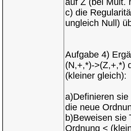
auf Z (bei Mult. 
c) die Regularitä
ungleich Null) ü
Aufgabe 4) Ergä
(N,+,*)->(Z,+,*)
(kleiner gleich):
a)Definieren sie
die neue Ordnung
b)Beweisen sie T
Ordnung < (klein