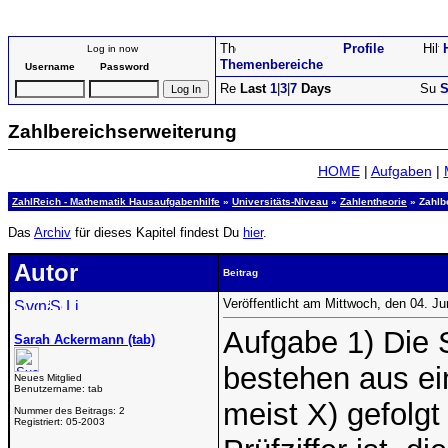
Profile
Log in now
Themenbereiche
Username
Password
Last
1
|
3
|
7
Days
S
Zahlbereichserweiterung
HOME
|
Aufgaben
|
ZahlReich - Mathematik Hausaufgabenhilfe
»
Universitäts-Niveau
»
Zahlentheorie
» Zahlb
Das
Archiv
für dieses Kapitel findest Du
hier
.
Autor
Beitrag
Veröffentlicht am Mittwoch, den 04. J
Aufgabe 1) Die
Sarah Ackermann (tab)
bestehen aus e
Neues Mitglied
Benutzername:
tab
meist X) gefolgt 
Nummer des Beitrags:
2
Registriert:
05-2003