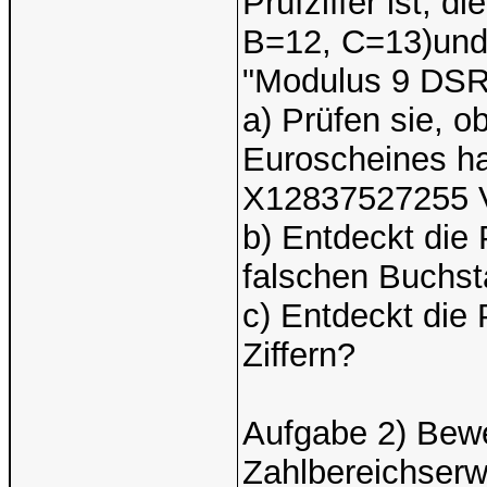
Prüfziffer ist, 
B=12, C=13)und
"Modulus 9 DSR
a) Prüfen sie, 
Euroscheines h
X12837527255 
b) Entdeckt die P
falschen Buchs
c) Entdeckt die 
Ziffern?
Aufgabe 2) Bewe
Zahlbereichserwe