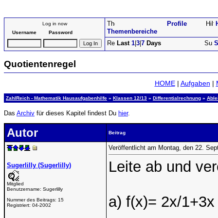
Profile
Log in now
Themenbereiche
Username
Password
Last
1
|
3
|
7
Days
S
Quotientenregel
HOME
|
Aufgaben
|
ZahlReich - Mathematik Hausaufgabenhilfe
»
Klassen 12/13
»
Differentialrechnung
»
Able
Das
Archiv
für dieses Kapitel findest Du
hier
.
Autor
Beitrag
Veröffentlicht am Montag, den 22. Se
Leite ab und ver
Sugerlilly (Sugerlilly)
Mitglied
Benutzername:
Sugerlilly
a) f(x)= 2x/1+3x
Nummer des Beitrags:
15
Registriert:
04-2002