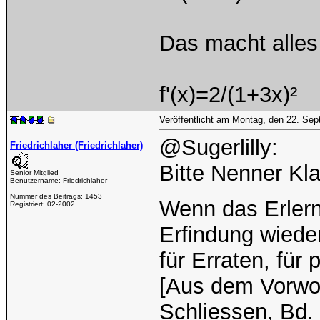
Das macht alles 
f'(x)=2/(1+3x)²
Veröffentlicht am Montag, den 22. Se
@Sugerlilly:
Friedrichlaher (Friedrichlaher)
Bitte Nenner K
Senior Mitglied
Benutzername:
Friedrichlaher
Nummer des Beitrags:
1453
Wenn das Erlern
Registriert:
02-2002
Erfindung wieder
für Erraten, für
[Aus dem Vorwor
Schliessen, Bd. 