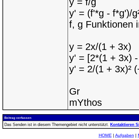
y = f/g
y' = (f'*g - f*g')/g
f, g Funktionen i
y = 2x/(1 + 3x)
y' = [2*(1 + 3x) 
y' = 2/(1 + 3x)² 
Gr
mYthos
Beitrag verfassen
Das Senden ist in diesem Themengebiet nicht unterstützt.
Kontaktieren S
HOME
|
Aufgaben
|