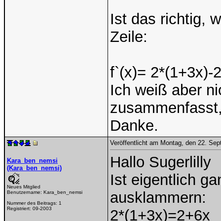
Ist das richtig,
Zeile:
f`(x)= 2*(1+3x)-
Ich weiß aber n
zusammenfasst, k
Danke.
Veröffentlicht am Montag, den 22. Se
Hallo Sugerlilly
Kara_ben_nemsi
(Kara_ben_nemsi)
Ist eigentlich g
Neues Mitglied
ausklammern:
Benutzername:
Kara_ben_nemsi
Nummer des Beitrags:
1
Registriert:
09-2003
2*(1+3x)=2+6x