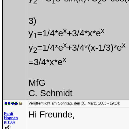
2
1
2
3)
x
x
y
=1/4*e
+3/4*x*e
1
x
x
y
=1/4*e
+3/4*(x-1/3)*e
2
x
=3/4*x*e
MfG
C. Schmidt
Veröffentlicht am Sonntag, den 30. März, 2003 - 19:14:
Hi Freunde,
Ferdi
Hoppen
(tl198)