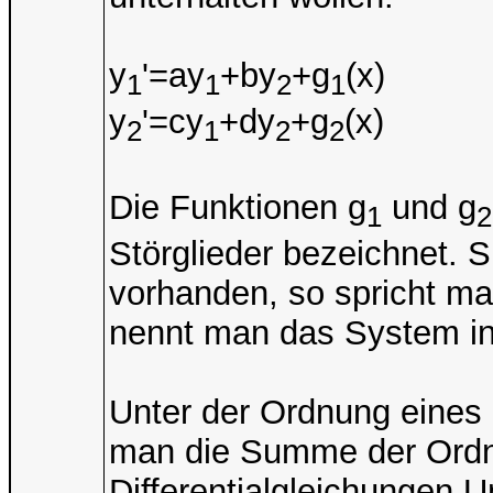
y
'=ay
+by
+g
(x)
1
1
2
1
y
'=cy
+dy
+g
(x)
2
1
2
2
Die Funktionen g
und g
1
2
Störglieder bezeichnet. S
vorhanden, so spricht 
nennt man das System i
Unter der Ordnung eines 
man die Summe der Ordn
Differentialgleichungen.