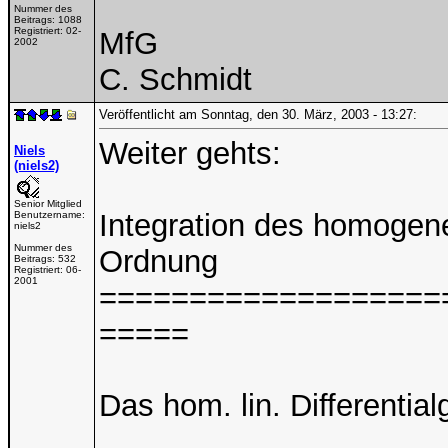
Nummer des
Beitrags:
1088
Registriert:
02-
MfG
2002
C. Schmidt
Veröffentlicht am Sonntag, den 30. März, 2003 - 13:27:
Weiter gehts:
Niels
(niels2)
Senior Mitglied
Integration des homogene
Benutzername:
niels2
Nummer des
Ordnung
Beitrags:
532
Registriert:
06-
2001
===================
=====
Das hom. lin. Differenti