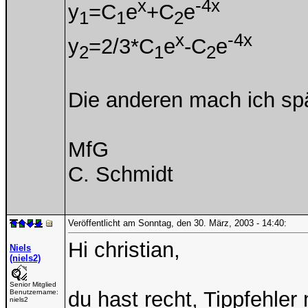
x
-4x
y
=C
e
+C
e
1
1
2
x
-4x
y
=2/3*C
e
-C
e
2
1
2
Die anderen mach ich spä
MfG
C. Schmidt
Veröffentlicht am Sonntag, den 30. März, 2003 - 14:40:
Hi christian,
Niels
(niels2)
Senior Mitglied
du hast recht, Tippfehler 
Benutzername:
niels2