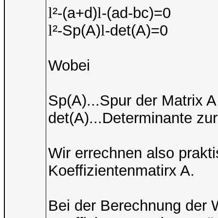
l
²-(a+d)
l
-(ad-bc)=0
l
²-Sp(A)
l
-det(A)=0
Wobei
Sp(A)...Spur der Matrix A
det(A)...Determinante zur
Wir errechnen also prakt
Koeffizientenmatirx A.
Bei der Berechnung der 