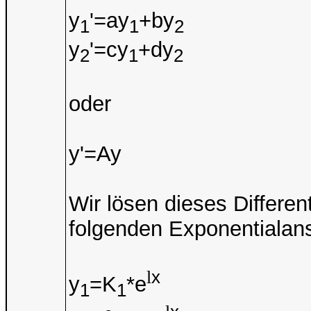
y
'=ay
+by
1
1
2
y
'=cy
+dy
2
1
2
oder
y'=Ay
Wir lösen dieses Differe
folgenden Exponentialans
x
l
y
=K
*e
1
1