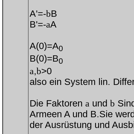
A'=-
b
B
B'=-
a
A
A(0)=A
0
B(0)=B
0
a
,
b
>0
also ein System lin. Diffe
Die Faktoren
a
und
b
Sind
Armeen A und B.Sie werde
der Ausrüstung und Ausb