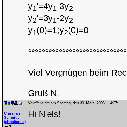
y
'=4y
-3y
1
1
2
y
'=3y
-2y
2
1
2
y
(0)=1;y
(0)=0
1
2
°°°°°°°°°°°°°°°°°°°°°°°°°°°°°
Viel Vergnügen beim Re
Gruß N.
Veröffentlicht am Sonntag, den 30. März, 2003 - 14:27:
Hi Niels!
Christian
Schmidt
(christian_s)