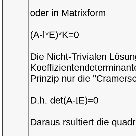
oder in Matrixform
(A-
l
*E)*K=0
Die Nicht-Trivialen Lösu
Koeffizientendeterminant
Prinzip nur die "Cramers
D.h. det(A-
l
E)=0
Daraus rsultiert die quad