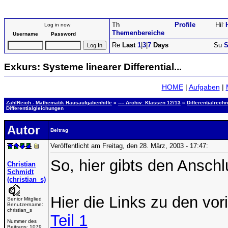
Profile
Log in now
Themenbereiche
Username
Password
Last
1
|
3
|
7
Days
S
Exkurs: Systeme linearer Differential...
HOME
|
Aufgaben
|
ZahlReich - Mathematik Hausaufgabenhilfe
»
---- Archiv: Klassen 12/13
»
Differentialrech
Differentialgleichungen
Autor
Beitrag
Veröffentlicht am Freitag, den 28. März, 2003 - 17:47:
So, hier gibts den Ansc
Christian
Schmidt
(christian_s)
Hier die Links zu den vor
Senior Mitglied
Benutzername:
christian_s
Teil 1
Nummer des
Beitrags:
1079