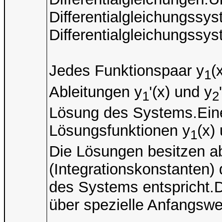
Differentialgleichungssys
Differentialgleichungssy
Jedes Funktionspaar y
(
1
Ableitungen y
'(x) und y
1
2
Lösung des Systems.Eine
Lösungsfunktionen y
(x)
1
Die Lösungen besitzen ab
(Integrationskonstanten
des Systems entspricht.
über spezielle Anfangsw