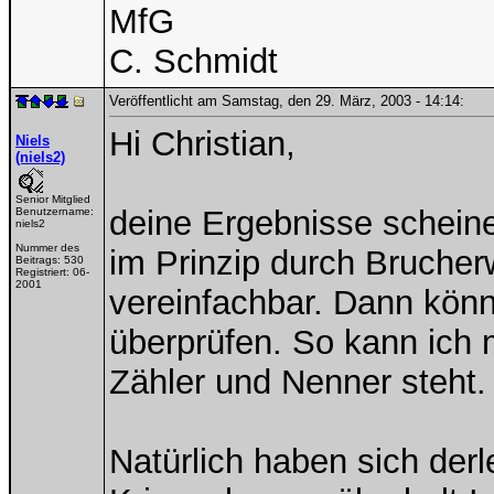
MfG
C. Schmidt
Veröffentlicht am Samstag, den 29. März, 2003 - 14:14:
Hi Christian,
Niels
(niels2)
Senior Mitglied
deine Ergebnisse scheine
Benutzername:
niels2
Nummer des
im Prinzip durch Bruche
Beitrags:
530
Registriert:
06-
2001
vereinfachbar. Dann könn
überprüfen. So kann ich
Zähler und Nenner steht.
Natürlich haben sich derl