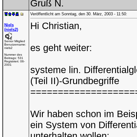
Gruß N.
Veröffentlicht am Sonntag, den 30. März, 2003 - 11:50:
Hi Christian,
Niels
(niels2)
Senior Mitglied
es geht weiter:
Benutzername:
niels2
Nummer des
Beitrags:
531
Registriert:
06-
2001
systeme lin. Differential
(Teil II)-Grundbegriffe
===================
Wir haben schon im Beisp
ein System von Different
unterhalten wollen: