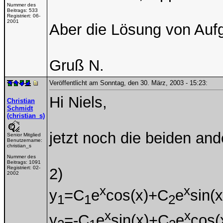
Nummer des
Beitrags:
533
Registriert:
06-
2001
Aber die Lösung von Aufg
Gruß N.
Veröffentlicht am Sonntag, den 30. März, 2003 - 15:23:
Hi Niels,
Christian
Schmidt
(christian_s)
jetzt noch die beiden an
Senior Mitglied
Benutzername:
christian_s
Nummer des
Beitrags:
1091
Registriert:
02-
2)
2002
x
x
y
=C
e
cos(x)+C
e
sin(x
1
1
2
x
x
y
=-C
e
sin(x)+C
e
cos(