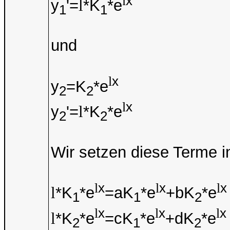
x
l
y
'=
l
*K
*e
1
1
und
x
l
y
=K
*e
2
2
x
l
y
'=
l
*K
*e
2
2
Wir setzen diese Terme i
x
x
x
l
l
l
l
*K
*e
=aK
*e
+bK
*e
1
1
2
x
x
x
l
l
l
l
*K
*e
=cK
*e
+dK
*e
2
1
2