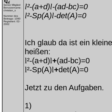
l
²-(a+d)
l
-(ad-bc)=0
Senior Mitglied
Benutzername:
christian_s
l
²-Sp(A)
l
-det(A)=0
Nummer des
Beitrags:
1090
Registriert:
02-
2002
Ich glaub da ist ein klein
heißen:
l
²-(a+d)
l
+
(ad-bc)=0
l
²-Sp(A)
l
+
det(A)=0
Jetzt zu den Aufgaben.
1)