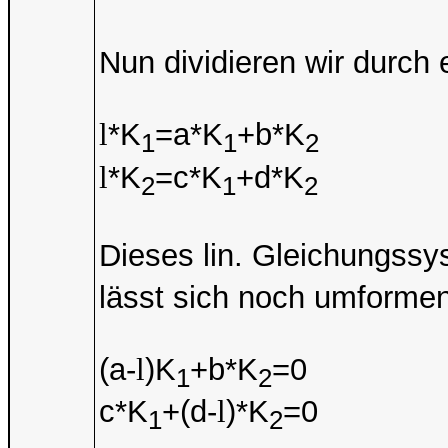
Nun dividieren wir durch 
l
*K
=a*K
+b*K
1
1
2
l
*K
=c*K
+d*K
2
1
2
Dieses lin. Gleichungssy
lässt sich noch umformen
(a-
l
)K
+b*K
=0
1
2
c*K
+(d-
l
)*K
=0
1
2