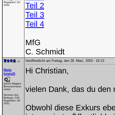
Registriert:
02-
Teil 2
2002
Teil 3
Teil 4
MfG
C. Schmidt
Veröffentlicht am Freitag, den 28. März, 2003 - 19:13:
Hi Christian,
Niels
(niels2)
Senior Mitglied
vielen Dank, das du den 
Benutzername:
niels2
Nummer des
Beitrags:
528
Registriert:
06-
2001
Obwohl diese Exkurs eben