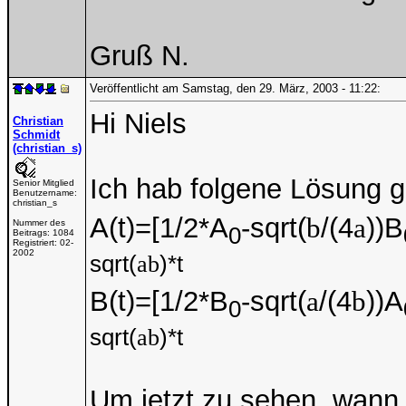
Gruß N.
Veröffentlicht am Samstag, den 29. März, 2003 - 11:22:
Hi Niels
Christian
Schmidt
(christian_s)
Ich hab folgene Lösung 
Senior Mitglied
Benutzername:
christian_s
A(t)=[1/2*A
-sqrt(
b
/(4
a
))B
Nummer des
0
Beitrags:
1084
Registriert:
02-
2002
sqrt(
)*t
a
b
B(t)=[1/2*B
-sqrt(
a
/(4
b
))A
0
sqrt(
)*t
a
b
Um jetzt zu sehen, wann 