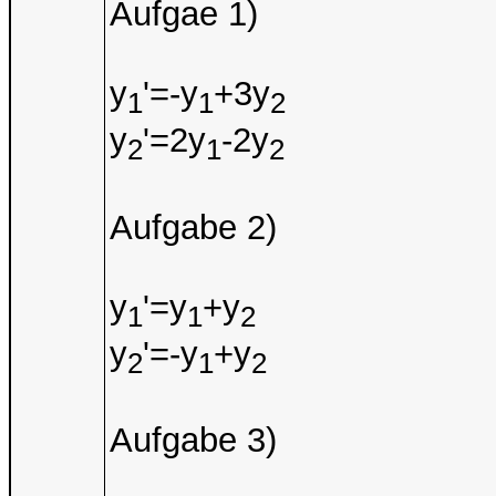
Aufgae 1)
y
'=-y
+3y
1
1
2
y
'=2y
-2y
2
1
2
Aufgabe 2)
y
'=y
+y
1
1
2
y
'=-y
+y
2
1
2
Aufgabe 3)