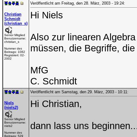
Veröffentlicht am Freitag, den 28. März, 2003 - 19:24:
Hi Niels
Christian
Schmidt
(christian_s)
Also zur linearen Algebra 
Senior Mitglied
Benutzername:
christian_s
müssen, die Begriffe, die
Nummer des
Beitrags:
1082
Registriert:
02-
2002
MfG
C. Schmidt
Veröffentlicht am Samstag, den 29. März, 2003 - 10:11:
Hi Christian,
Niels
(niels2)
Senior Mitglied
dann lass uns beginnen..
Benutzername:
niels2
Nummer des
Beitrags:
529