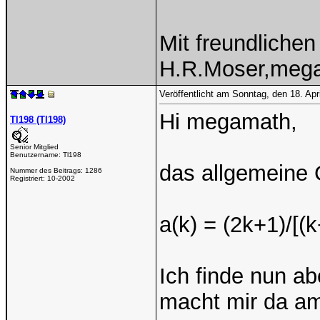
Mit freundliche
H.R.Moser,meg
Veröffentlicht am Sonntag, den 18. Ap
Hi megamath,
Tl198 (Tl198)
Senior Mitglied
Benutzername:
Tl198
das allgemeine 
Nummer des Beitrags:
1286
Registriert:
10-2002
a(k) = (2k+1)/[(
Ich finde nun ab
macht mir da a