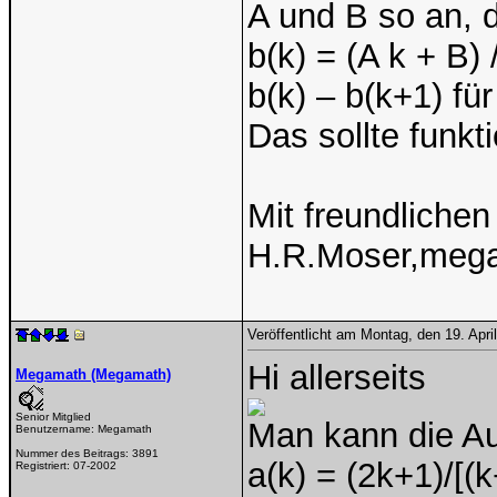
A und B so an, d
b(k) = (A k + B) 
b(k) – b(k+1) fü
Das sollte funkt
Mit freundliche
H.R.Moser,meg
Veröffentlicht am Montag, den 19. Apr
Hi allerseits
Megamath (Megamath)
Senior Mitglied
Man kann die A
Benutzername:
Megamath
Nummer des Beitrags:
3891
a(k) = (2k+1)/[(
Registriert:
07-2002