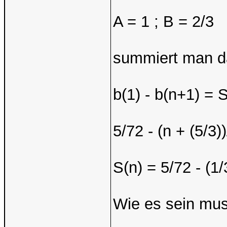
A = 1 ; B = 2/3
summiert man da
b(1) - b(n+1) = 
5/72 - (n + (5/3)
S(n) = 5/72 - (1/
Wie es sein mus