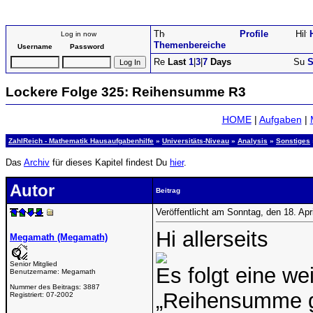
Profile
Log in now
Themenbereiche
Username
Password
Last
1
|
3
|
7
Days
S
Lockere Folge 325: Reihensumme R3
HOME
|
Aufgaben
|
ZahlReich - Mathematik Hausaufgabenhilfe
»
Universitäts-Niveau
»
Analysis
»
Sonstiges
Das
Archiv
für dieses Kapitel findest Du
hier
.
Autor
Beitrag
Veröffentlicht am Sonntag, den 18. Ap
Hi allerseits
Megamath (Megamath)
Senior Mitglied
Es folgt eine w
Benutzername:
Megamath
Nummer des Beitrags:
3887
„Reihensumme g
Registriert:
07-2002