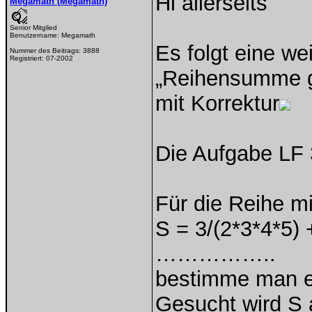
Hi allerseits
Megamath (Megamath)
Senior Mitglied
Benutzername:
Megamath
Es folgt eine w
Nummer des Beitrags:
3888
Registriert:
07-2002
„Reihensumme g
mit Korrektur
Die Aufgabe LF 
Für die Reihe 
S = 3/(2*3*4*5) 
……………..
bestimme man e
Gesucht wird S a