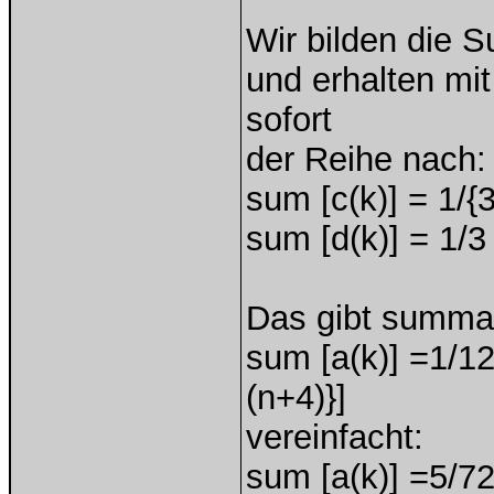
Wir bilden die 
und erhalten mi
sofort
der Reihe nach:
sum [c(k)] = 1/{3
sum [d(k)] = 1/3 
Das gibt summ
sum [a(k)] =1/12
(n+4)}]
vereinfacht:
sum [a(k)] =5/72