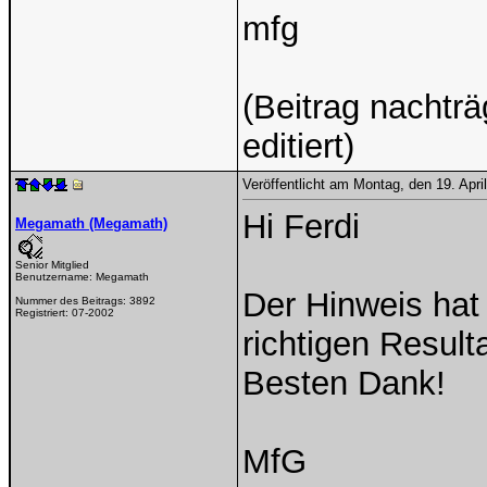
mfg
(Beitrag nachträ
editiert)
Veröffentlicht am Montag, den 19. Apr
Hi Ferdi
Megamath (Megamath)
Senior Mitglied
Benutzername:
Megamath
Der Hinweis hat
Nummer des Beitrags:
3892
Registriert:
07-2002
richtigen Resulta
Besten Dank!
MfG