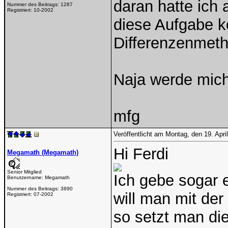
daran hatte ich
Nummer des Beitrags:
1287
Registriert:
10-2002
diese Aufgabe k
Differenzenmeth
Naja werde mich
mfg
Veröffentlicht am Montag, den 19. Apr
Hi Ferdi
Megamath (Megamath)
Senior Mitglied
Ich gebe sogar 
Benutzername:
Megamath
Nummer des Beitrags:
3890
will man mit der
Registriert:
07-2002
so setzt man di