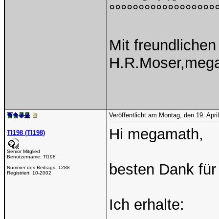
°°°°°°°°°°°°°°°°°°
Mit freundliche
H.R.Moser,meg
Veröffentlicht am Montag, den 19. Apr
Hi megamath,
Tl198 (Tl198)
Senior Mitglied
Benutzername:
Tl198
besten Dank für
Nummer des Beitrags:
1288
Registriert:
10-2002
Ich erhalte: