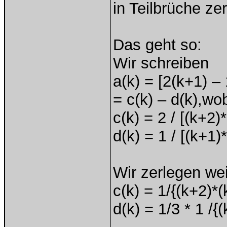
in Teilbrüche zer
Das geht so:
Wir schreiben
a(k) = [2(k+1) – 
= c(k) – d(k),wo
c(k) = 2 / [(k+2)
d(k) = 1 / [(k+1)
Wir zerlegen wei
c(k) = 1/{(k+2)*(
d(k) = 1/3 * 1 /