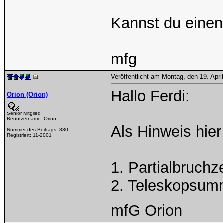
Kannst du einen
mfg
Veröffentlicht am Montag, den 19. Apr
Hallo Ferdi:
Orion (Orion)
Senior Mitglied
Benutzername:
Orion
Als Hinweis hier
Nummer des Beitrags:
830
Registriert:
11-2001
1. Partialbruchz
2. Teleskopsum
mfG Orion