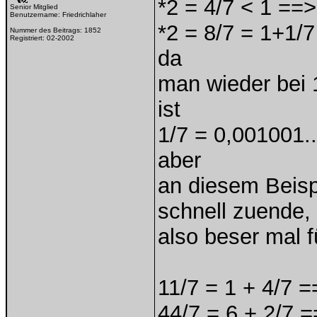
*2 = 4/7 < 1 ==>
Senior Mitglied
Benutzername:
Friedrichlaher
*2 = 8/7 = 1+1/7
Nummer des Beitrags:
1852
Registriert:
02-2002
da
man wieder bei 1
ist
1/7 = 0,001001..
aber
an diesem Beispi
schnell zuende,
also beser mal f
11/7 = 1 + 4/7 
44/7 = 6 + 2/7 