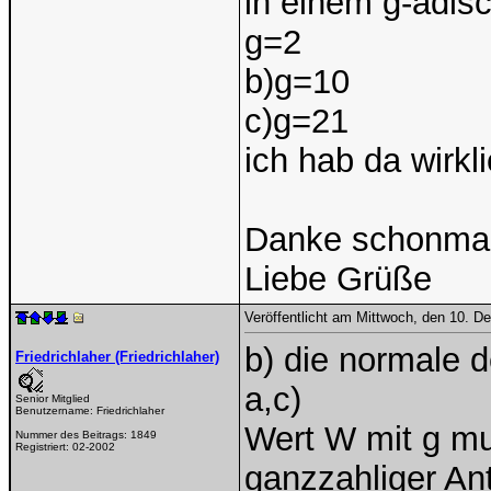
in einem g-adisc
g=2
b)g=10
c)g=21
ich hab da wirkl
Danke schonmal
Liebe Grüße
Veröffentlicht am Mittwoch, den 10. 
b) die normale d
Friedrichlaher (Friedrichlaher)
a,c)
Senior Mitglied
Benutzername:
Friedrichlaher
Wert W mit g mul
Nummer des Beitrags:
1849
Registriert:
02-2002
ganzzahliger An