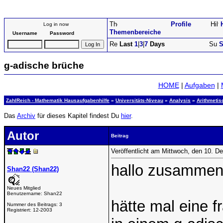
Profile
Log in now
Themenbereiche
Username
Password
Last
1
|
3
|
7
Days
S
g-adische brüche
HOME
|
Aufgaben
|
ZahlReich - Mathematik Hausaufgabenhilfe
»
Universitäts-Niveau
»
Analysis
»
Arithmetis
Das
Archiv
für dieses Kapitel findest Du
hier
.
Autor
Beitrag
Veröffentlicht am Mittwoch, den 10. 
hallo zusammen
Shan22 (Shan22)
Neues Mitglied
Benutzername:
Shan22
hätte mal eine f
Nummer des Beitrags:
3
Registriert:
12-2003