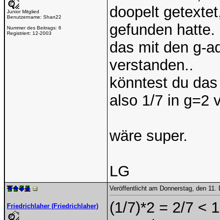
doopelt getextet
Junior Mitglied
Benutzername:
Shan22
gefunden hatte.
Nummer des Beitrags:
6
Registriert:
12-2003
das mit den g-a
verstanden..
könntest du das
also 1/7 in g=2 v
wäre super.
LG
Veröffentlicht am Donnerstag, den 11
(1/7)*2 = 2/7 < 1
Friedrichlaher (Friedrichlaher)