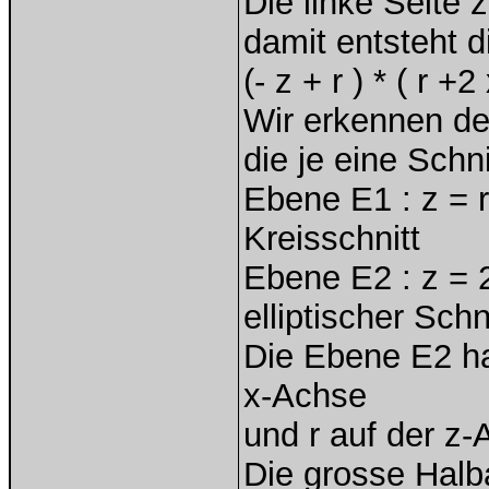
Die linke Seite z
damit entsteht 
(- z + r ) * ( r +2
Wir erkennen den
die je eine Schn
Ebene E1 : z = r
Kreisschnitt
Ebene E2 : z = 2
elliptischer Schn
Die Ebene E2 ha
x-Achse
und r auf der z-
Die grosse Halba