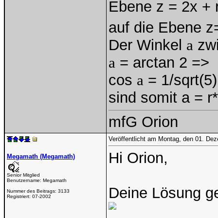
Ebene z = 2x + r
auf die Ebene z=
Der Winkel
a
zwi
a
= arctan 2 =>
cos
a
= 1/sqrt(5)
sind somit a = r*
mfG Orion
Veröffentlicht am Montag, den 01. De
Hi Orion,
Megamath (Megamath)
Senior Mitglied
Benutzername:
Megamath
Deine Lösung gefä
Nummer des Beitrags:
3133
Registriert:
07-2002