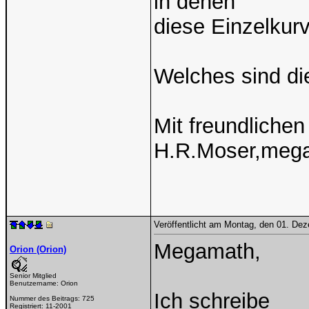
in denen
diese Einzelkur
Welches sind di
Mit freundliche
H.R.Moser,meg
Veröffentlicht am Montag, den 01. De
Megamath,
Orion (Orion)
Senior Mitglied
Benutzername:
Orion
Ich schreibe
Nummer des Beitrags:
725
Registriert:
11-2001