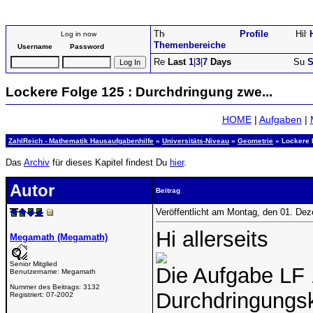
Profile
Log in now
Themenbereiche
Username
Password
Last
1
|
3
|
7
Days
S
Lockere Folge 125 : Durchdringung zwe...
HOME
|
Aufgaben
|
ZahlReich - Mathematik Hausaufgabenhilfe
»
Universitäts-Niveau
»
Geometrie
» Lockere F
Das
Archiv
für dieses Kapitel findest Du
hier
.
Autor
Beitrag
Veröffentlicht am Montag, den 01. De
Hi allerseits
Megamath (Megamath)
Senior Mitglied
Die Aufgabe LF 
Benutzername:
Megamath
Nummer des Beitrags:
3132
Durchdringungs
Registriert:
07-2002