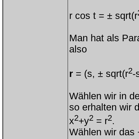
r cos t = ± sqrt(r
Man hat als Par
also
2
r
= (s, ± sqrt(r
-
Wählen wir in d
so erhalten wir 
2
2
2
x
+y
= r
.
Wählen wir das +