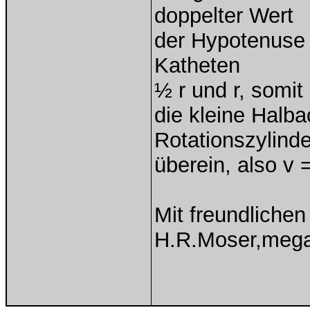
doppelter Wert
der Hypotenuse 
Katheten
½ r und r, somit 
die kleine Halb
Rotationszylind
überein, also v =
Mit freundliche
H.R.Moser,meg