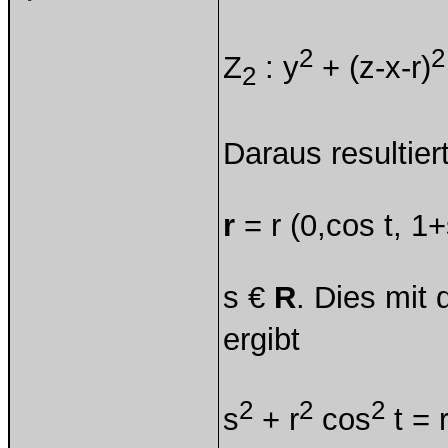
2
2
Z
: y
+ (z-x-r)
2
Daraus resultiert
r
= r (0,cos t, 1+s
s €
R
. Dies mit
ergibt
2
2
2
s
+ r
cos
t = 