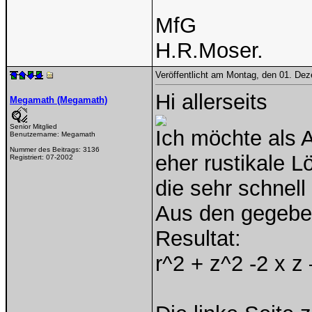
MfG
H.R.Moser.
Veröffentlicht am Montag, den 01. De
Hi allerseits
Megamath (Megamath)
Senior Mitglied
Ich möchte als 
Benutzername:
Megamath
Nummer des Beitrags:
3136
eher rustikale L
Registriert:
07-2002
die sehr schnell 
Aus den gegeben
Resultat:
r^2 + z^2 -2 x z 