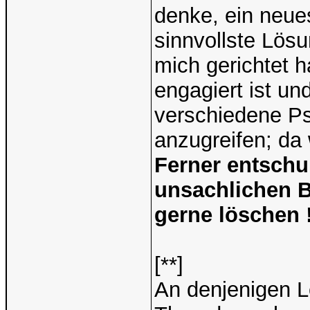
denke, ein neu
sinnvollste Lösu
mich gerichtet h
engagiert ist u
verschiedene P
anzugreifen; da
Ferner entschul
unsachlichen Be
gerne löschen 
[**]
An denjenigen Le