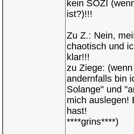
kein SOZI (wenn
ist?)!!!
Zu Z.: Nein, me
chaotisch und ic
klar!!!
zu Ziege: (wenn 
andernfalls bin i
Solange" und "a
mich auslegen! 
hast!
****grins****)