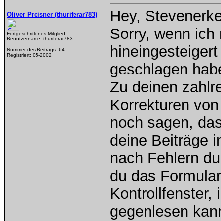
Hey, Stevenerke
Oliver Preisner (thuriferar783)
Sorry, wenn ich
Fortgeschrittenes Mitglied
Benutzername:
thuriferar783
hineingesteigert
Nummer des Beitrags:
64
Registriert:
05-2002
geschlagen hab
Zu deinen zahlre
Korrekturen von 
noch sagen, dass
deine Beiträge 
nach Fehlern du
du das Formular
Kontrollfenster
gegenlesen kann.