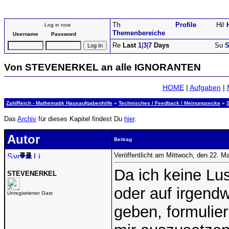
Profile
Log in now
Themenbereiche
Username
Password
Last
1
|
3
|
7
Days
S
Von STEVENERKEL an alle IGNORANTEN
HOME
|
Aufgaben
|
ZahlReich - Mathematik Hausaufgabenhilfe
»
Technisches / Feedback / Meinungsecke
»
Das
Archiv
für dieses Kapitel findest Du
hier
.
Autor
Beitrag
Veröffentlicht am Mittwoch, den 22. M
Da ich keine Lu
STEVENERKEL
oder auf irgend
Unregistrierter Gast
geben, formulier 