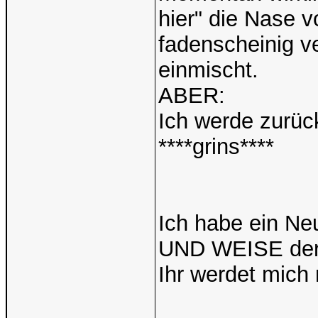
hier" die Nase v
fadenscheinig v
einmischt.
ABER:
Ich werde zurück
****grins****
Ich habe ein 
UND WEISE der 
Ihr werdet mich