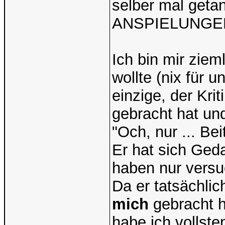
selber mal getan
ANSPIELUNGEN 
Ich bin mir ziem
wollte (nix für u
einzige, der Kri
gebracht hat un
"Och, nur ... Bei
Er hat sich Ged
haben nur vers
Da er tatsächli
mich
gebracht h
habe ich vollst