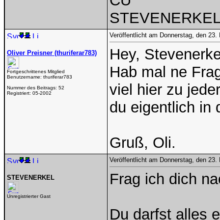
CU
STEVENERKE
Veröffentlicht am Donnerstag, den 23.
Hey, Stevenerke
Oliver Preisner (thuriferar783)
Hab mal ne Frage
Fortgeschrittenes Mitglied
Benutzername:
thuriferar783
viel hier zu jed
Nummer des Beitrags:
52
Registriert:
05-2002
du eigentlich i
Gruß, Oli.
Veröffentlicht am Donnerstag, den 23.
Frag ich dich n
STEVENERKEL
Unregistrierter Gast
Du darfst alles e