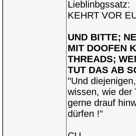
Lieblinbgssatz:
KEHRT VOR E
UND BITTE; N
MIT DOOFEN 
THREADS; WEN
TUT DAS AB S
"Und diejenigen,
wissen, wie der T
gerne drauf hinw
dürfen !"
CU