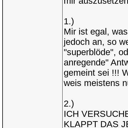
mir auszusetze
1.)
Mir ist egal, wa
jedoch an, so we
"superblöde", od
anregende" Antw
gemeint sei !!! 
weis meistens nu
2.)
ICH VERSUCHE
KLAPPT DAS J