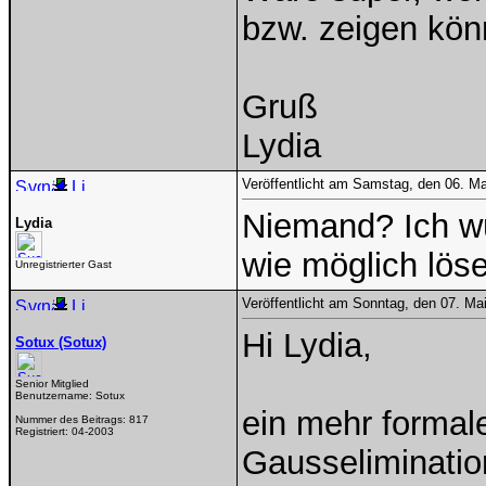
bzw. zeigen kön
Gruß
Lydia
Veröffentlicht am Samstag, den 06. M
Niemand? Ich wü
Lydia
wie möglich löse
Unregistrierter Gast
Veröffentlicht am Sonntag, den 07. Ma
Hi Lydia,
Sotux (Sotux)
Senior Mitglied
Benutzername:
Sotux
ein mehr formal
Nummer des Beitrags:
817
Registriert:
04-2003
Gausselimination