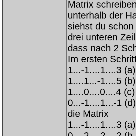
Matrix schreibe
unterhalb der H
siehst du schon 
drei unteren Zei
dass nach 2 Sch
Im ersten Schrit
1...-1....1....3 (a)
1....1...-1....5 (b)
1....0....0....4 (c)
0...-1....1...-1 (d)
die Matrix
1...-1....1....3 (a)
0....2...-2....2 (b