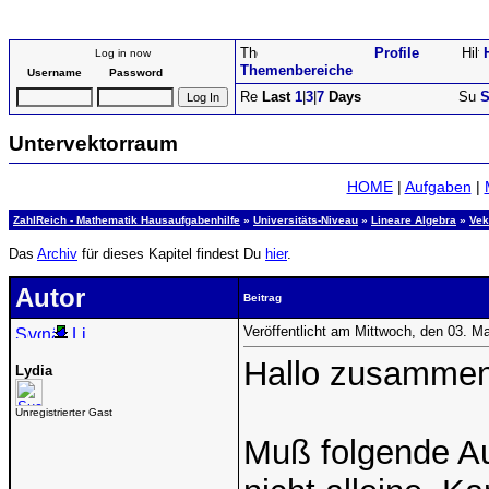
Profile
Log in now
Themenbereiche
Username
Password
Last
1
|
3
|
7
Days
S
Untervektorraum
HOME
|
Aufgaben
|
ZahlReich - Mathematik Hausaufgabenhilfe
»
Universitäts-Niveau
»
Lineare Algebra
»
Vek
Das
Archiv
für dieses Kapitel findest Du
hier
.
Autor
Beitrag
Veröffentlicht am Mittwoch, den 03. M
Hallo zusammen
Lydia
Unregistrierter Gast
Muß folgende Au