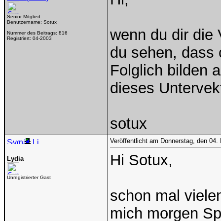
Senior Mitglied
Benutzername:
Sotux
wenn du dir die
Nummer des Beitrags:
816
Registriert:
04-2003
du sehen, dass c
Folglich bilden 
dieses Untervek
sotux
Veröffentlicht am Donnerstag, den 04.
Hi Sotux,
Lydia
Unregistrierter Gast
schon mal viele
mich morgen SpÜ