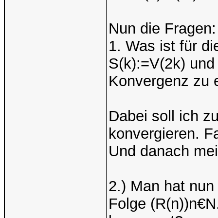
Nun die Fragen:
1. Was ist für d
S(k):=V(2k) und
Konvergenz zu e
Dabei soll ich z
konvergieren. F
Und danach mei
2.) Man hat nun
Folge (R(n))n€N.