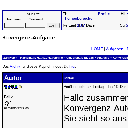
Profile
Log in now
Themenbereiche
Username
Password
Last
1
|
3
|
7
Days
S
Kovergenz-Aufgabe
HOME
|
Aufgaben
|
ZahlReich - Mathematik Hausaufgabenhilfe
»
Universitäts-Niveau
»
Analysis
»
Konvergen
Das
Archiv
für dieses Kapitel findest Du
hier
.
Autor
Beitrag
Veröffentlicht am Freitag, den 16. De
Hallo zusammen,
Felix
Konvergenz-Aufg
Unregistrierter Gast
Sie sieht so aus