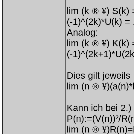
lim (k
®
¥
) S(k) 
(-1)^(2k)*U(k) =
Analog:
lim (k
®
¥
) K(k) 
(-1)^(2k+1)*U(2k
Dies gilt jeweil
lim (n
®
¥
)(a(n)*
Kann ich bei 2.)
P(n):=(V(n))²/R(
lim (n
®
¥
)R(n)