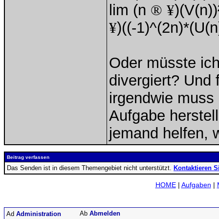
lim (n
®
¥
)(V(n)
¥
)((-1)^(2n)*(U(
Oder müsste ich
divergiert? Und 
irgendwie muss 
Aufgabe herstell
jemand helfen, 
Beitrag verfassen
Das Senden ist in diesem Themengebiet nicht unterstützt.
Kontaktieren S
HOME
|
Aufgaben
|
Abmelden
Administration