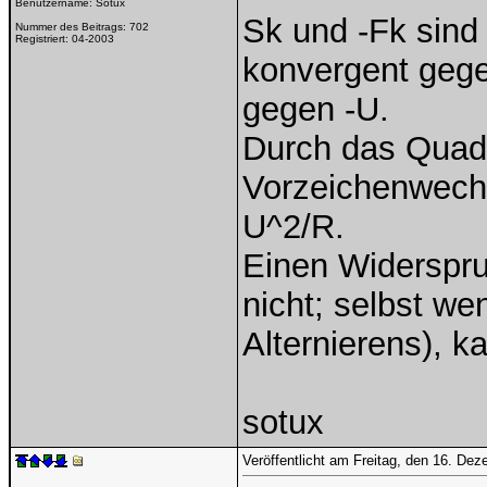
Benutzername:
Sotux
Sk und -Fk sind
Nummer des Beitrags:
702
Registriert:
04-2003
konvergent gege
gegen -U.
Durch das Quadri
Vorzeichenwechs
U^2/R.
Einen Widerspru
nicht; selbst we
Alternierens), k
sotux
Veröffentlicht am Freitag, den 16. De