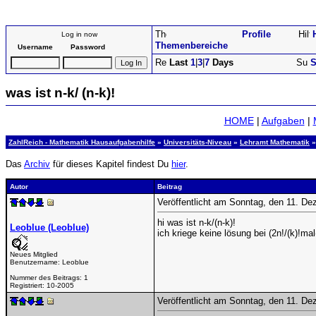
Profile
Log in now
Themenbereiche
Username
Password
Last
1
|
3
|
7
Days
S
was ist n-k/ (n-k)!
HOME
|
Aufgaben
|
ZahlReich - Mathematik Hausaufgabenhilfe
»
Universitäts-Niveau
»
Lehramt Mathematik
»
Das
Archiv
für dieses Kapitel findest Du
hier
.
Autor
Beitrag
Veröffentlicht am Sonntag, den 11. D
hi was ist n-k/(n-k)!
Leoblue (Leoblue)
ich kriege keine lösung bei (2n!/(k)!mal
Neues Mitglied
Benutzername:
Leoblue
Nummer des Beitrags:
1
Registriert:
10-2005
Veröffentlicht am Sonntag, den 11. D