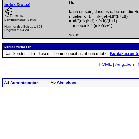
Hi,
Sotux (Sotux)
kann es sein, dass es dabei um die Rek
n ueber k+1 = n!/((n-k-1)!*(k+1)!)
Senior Mitglied
Benutzername:
Sotux
= n!/((n-k)!*k!) * (n-k)/(k+1)
= n ueber k * (n-k)/(k+1)
Nummer des Beitrags:
693
Registriert:
04-2003
sotux
Beitrag verfassen
Das Senden ist in diesem Themengebiet nicht unterstützt.
Kontaktieren S
HOME
|
Aufgaben
|
Abmelden
Administration