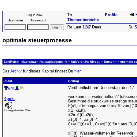
Profile
Log in now
Themenbereiche
Username
Password
Last
1
|
3
|
7
Days
S
optimale steuerprozesse
ZahlReich - Mathematik Hausaufgabenhilfe
»
Universitäts-Niveau
»
Numerik
» optimale s
Das
Archiv
für dieses Kapitel findest Du
hier
.
Autor
Beitrag
Veröffentlicht am Donnerstag, den 17
wer kann mir weiter helfen?? (steueru
4poki
Bestimme die stückweise stetige steuer
F(u1,u2)=Integral von 0 bis 10 von [(1
x'1=-u1(t),
Unregistrierter Gast
x'2=u1(t)-u2(t),
x1(0)=4, x2(0)=4,
0<=u[i](t)<=1 , 0<=x[i](t) für t aus [0,1
x[i](t): Wasser-Volumen im Reservoir