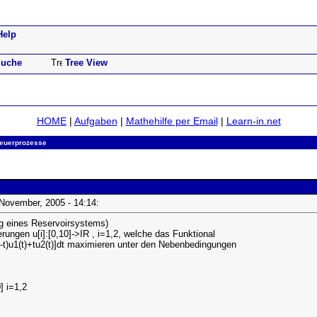
Help
uche
Tree View
HOME
|
Aufgaben
|
Mathehilfe per Email
|
Learn-in.net
teuerprozesse
. November, 2005 - 14:14:
ng eines Reservoirsystems)
ungen u[i]:[0,10]->IR , i=1,2, welche das Funktional
0-t)u1(t)+tu2(t)]dt maximieren unter den Nebenbedingungen
0] i=1,2