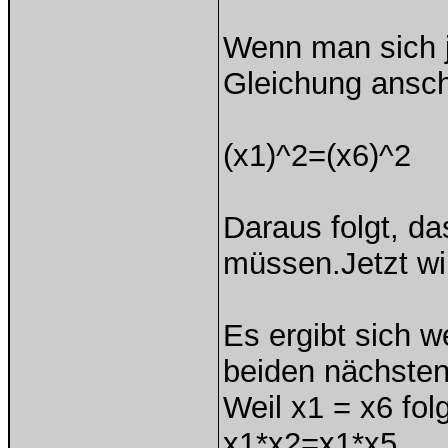
Wenn man sich j
Gleichung ansch
(x1)^2=(x6)^2
Daraus folgt, da
müssen.Jetzt wir
Es ergibt sich w
beiden nächsten
Weil x1 = x6 fol
x1*x2=x1*x5