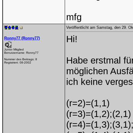
mfg
Veröffentlicht am Samstag, den 29. O
Hi!
Ronny77 (Ronny77)
Junior Mitglied
Benutzername:
Ronny77
Habe erstmal fü
Nummer des Beitrags:
8
Registriert:
08-2002
möglichen Ausfä
ich keine verge
(r=2)=(1,1)
(r=3)=(1,2);(2,1)
(r=4)=(1,3);(3,1)