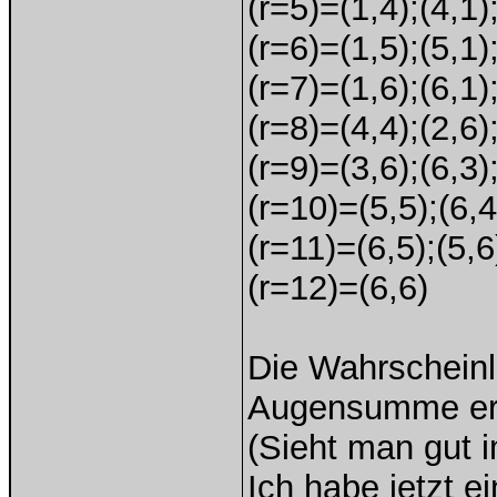
(r=5)=(1,4);(4,1);
(r=6)=(1,5);(5,1);
(r=7)=(1,6);(6,1);
(r=8)=(4,4);(2,6);
(r=9)=(3,6);(6,3);
(r=10)=(5,5);(6,4
(r=11)=(6,5);(5,6
(r=12)=(6,6)
Die Wahrscheinli
Augensumme ergi
(Sieht man gut
Ich habe jetzt e