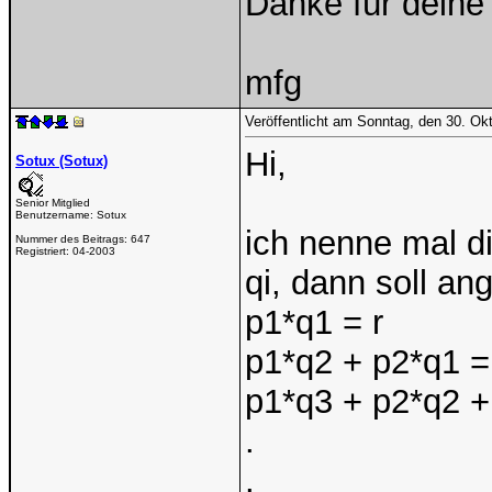
Danke für deine
mfg
Veröffentlicht am Sonntag, den 30. Ok
Hi,
Sotux (Sotux)
Senior Mitglied
Benutzername:
Sotux
ich nenne mal d
Nummer des Beitrags:
647
Registriert:
04-2003
qi, dann soll an
p1*q1 = r
p1*q2 + p2*q1 =
p1*q3 + p2*q2 +
.
.