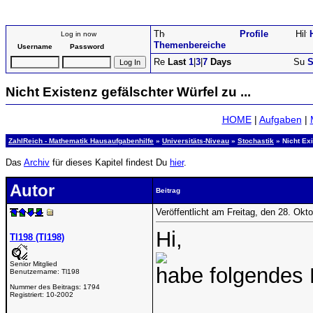
Profile
Log in now
Themenbereiche
Username
Password
Last
1
|
3
|
7
Days
S
Nicht Existenz gefälschter Würfel zu ...
HOME
|
Aufgaben
|
ZahlReich - Mathematik Hausaufgabenhilfe
»
Universitäts-Niveau
»
Stochastik
» Nicht Exi
Das
Archiv
für dieses Kapitel findest Du
hier
.
Autor
Beitrag
Veröffentlicht am Freitag, den 28. Ok
Hi,
Tl198 (Tl198)
Senior Mitglied
habe folgendes 
Benutzername:
Tl198
Nummer des Beitrags:
1794
Registriert:
10-2002