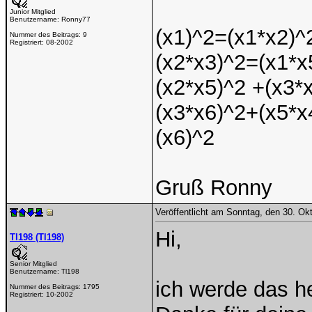
Junior Mitglied
Benutzername:
Ronny77
(x1)^2=(x1*x2)^
Nummer des Beitrags:
9
Registriert:
08-2002
(x2*x3)^2=(x1*x
(x2*x5)^2 +(x3*
(x3*x6)^2+(x5*x
(x6)^2
Gruß Ronny
Veröffentlicht am Sonntag, den 30. Ok
Hi,
Tl198 (Tl198)
Senior Mitglied
Benutzername:
Tl198
ich werde das h
Nummer des Beitrags:
1795
Registriert:
10-2002