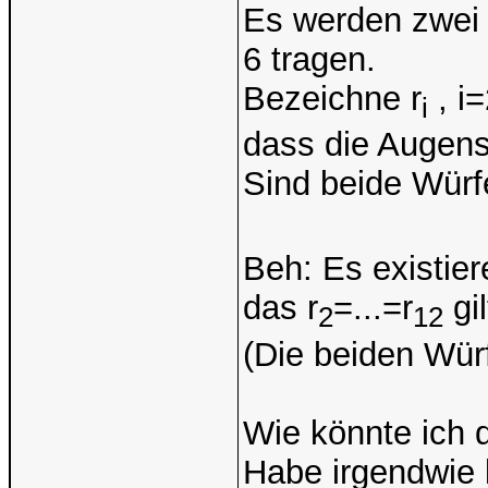
Es werden zwei W
6 tragen.
Bezeichne r
, i=
i
dass die Augens
Sind beide Würfel
Beh: Es existier
das r
=...=r
gil
2
12
(Die beiden Würf
Wie könnte ich
Habe irgendwie 