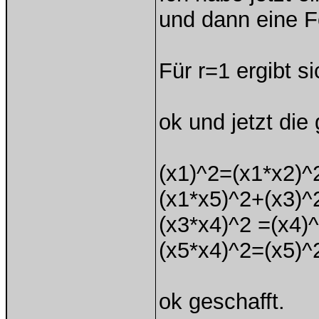
und dann eine Fo
Für r=1 ergibt s
ok und jetzt die
(x1)^2=(x1*x2)^
(x1*x5)^2+(x3)^
(x3*x4)^2 =(x4)
(x5*x4)^2=(x5)^
ok geschafft.