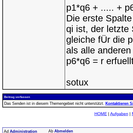
p1*q6 + ..... + p
Die erste Spalte
qi ist, der letz
gleiche fÜr die 
als alle andere
p6*q6 = r erfuell
sotux
Beitrag verfassen
Das Senden ist in diesem Themengebiet nicht unterstützt.
Kontaktieren S
HOME
|
Aufgaben
|
Abmelden
Administration