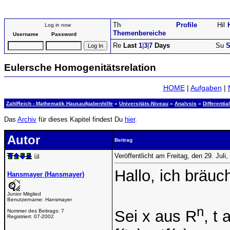
Profile
Log in now
Themenbereiche
Username
Password
Last
1
|
3
|
7
Days
S
Eulersche Homogenitätsrelation
HOME
|
Aufgaben
|
ZahlReich - Mathematik Hausaufgabenhilfe
»
Universitäts-Niveau
»
Analysis
»
Differenti
Das
Archiv
für dieses Kapitel findest Du
hier
.
Autor
Beitrag
Veröffentlicht am Freitag, den 29. Jul
Hallo, ich bräuc
Hansmayer (Hansmayer)
Junior Mitglied
Benutzername:
Hansmayer
n
Sei x aus R
, t
Nummer des Beitrags:
7
Registriert:
07-2002