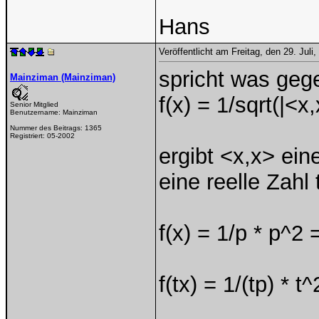
Hans
Veröffentlicht am Freitag, den 29. Jul
spricht was geg
Mainziman (Mainziman)
f(x) = 1/sqrt(|<x
Senior Mitglied
Benutzername:
Mainziman
Nummer des Beitrags:
1365
Registriert:
05-2002
ergibt <x,x> ein
eine reelle Zahl
f(x) = 1/p * p^2 
f(tx) = 1/(tp) * t