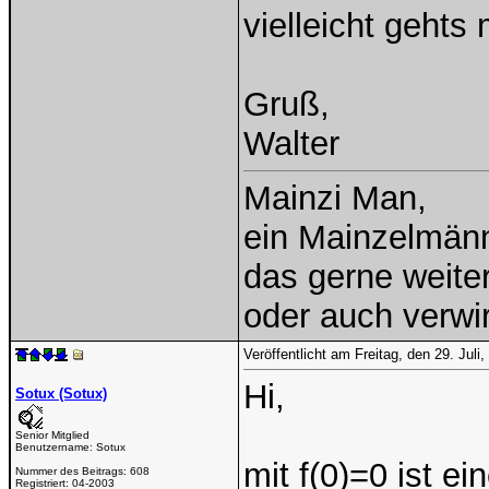
vielleicht gehts 
Gruß,
Walter
Mainzi Man,
ein Mainzelmän
das gerne weiterh
oder auch verwi
Veröffentlicht am Freitag, den 29. Jul
Hi,
Sotux (Sotux)
Senior Mitglied
Benutzername:
Sotux
mit f(0)=0 ist e
Nummer des Beitrags:
608
Registriert:
04-2003