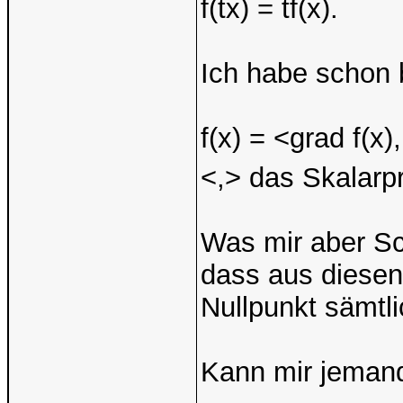
f(tx) = tf(x).
Ich habe schon b
f(x) = <grad f(x
<,> das Skalarp
Was mir aber Sch
dass aus diesen
Nullpunkt sämtli
Kann mir jemand