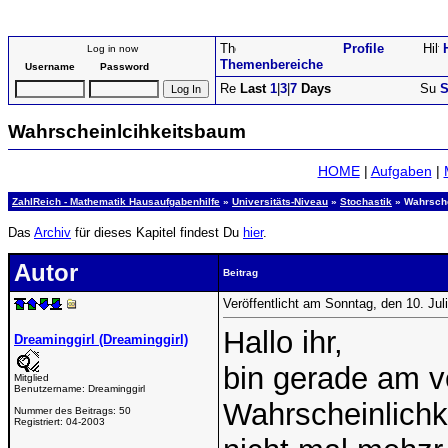
Profile
Log in now
Themenbereiche
Username
Password
Last
1
|
3
|
7
Days
S
Wahrscheinlcihkeitsbaum
HOME
|
Aufgaben
|
ZahlReich - Mathematik Hausaufgabenhilfe
»
Universitäts-Niveau
»
Stochastik
» Wahrsche
Das
Archiv
für dieses Kapitel findest Du
hier
.
Autor
Beitrag
Veröffentlicht am Sonntag, den 10. Ju
Hallo ihr,
Dreaminggirl (Dreaminggirl)
bin gerade am v
Mitglied
Benutzername:
Dreaminggirl
Wahrscheinlichk
Nummer des Beitrags:
50
Registriert:
04-2003