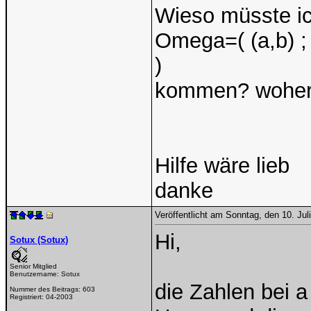
Wieso müsste i
Omega=( (a,b) ; 
)
kommen? woher
Hilfe wäre lieb
danke
Veröffentlicht am Sonntag, den 10. Ju
Hi,
Sotux (Sotux)
Senior Mitglied
Benutzername:
Sotux
die Zahlen bei
Nummer des Beitrags:
603
Registriert:
04-2003