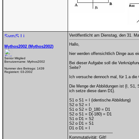
Veröffentlicht am Dienstag, den 31. M
Hallo,
Mythos2002 (Mythos2002)
hier werden offensichtlich Dinge aus e
Senior Mitglied
Benutzername:
Mythos2002
Bei dieser Aufgabe soll die Verknüpfun
Seite?
Nummer des Beitrags:
1439
Registriert:
03-2002
Ich versuche dennoch mal, für 1.a die 
Die Menge der Abbildungen ist {I, S1,
ich setze diese dann D1).
S1 o S1 = I (identische Abbildung)
S2 o S2 = I
S1 o S2 = D_180 = D1
S2 o S1 = D(-180) = D1
S1 o D1 = S2
S2 o D1 = S1
D1 o D1 = I
-----------------------------------
Kommutativität: Gilt!