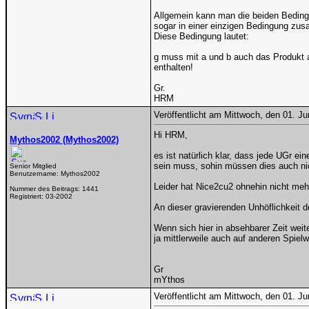
Allgemein kann man die beiden Beding
sogar in einer einzigen Bedingung zu
Diese Bedingung lautet:
g muss mit a und b auch das Produkt 
enthalten!
Gr.
HRM
Veröffentlicht am Mittwoch, den 01. J
Hi HRM,
Mythos2002 (Mythos2002)
es ist natürlich klar, dass jede UGr e
sein muss, sohin müssen dies auch nic
Senior Mitglied
Benutzername:
Mythos2002
Leider hat Nice2cu2 ohnehin nicht mehr
Nummer des Beitrags:
1441
Registriert:
03-2002
An dieser gravierenden Unhöflichkeit d
Wenn sich hier in absehbarer Zeit weite
ja mittlerweile auch auf anderen Spielw
Gr
mYthos
Veröffentlicht am Mittwoch, den 01. J