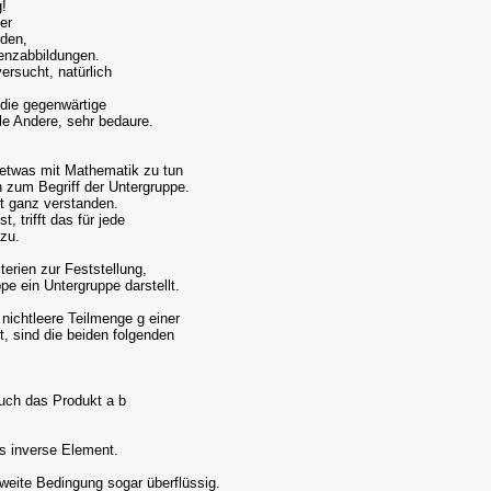
g!
er
rden,
enzabbildungen.
ersucht, natürlich
 die gegenwärtige
ele Andere, sehr bedaure.
 etwas mit Mathematik zu tun
 zum Begriff der Untergruppe.
t ganz verstanden.
, trifft das für jede
 zu.
terien zur Feststellung,
e ein Untergruppe darstellt.
nichtleere Teilmenge g einer
, sind die beiden folgenden
auch das Produkt a b
s inverse Element.
zweite Bedingung sogar überflüssig.