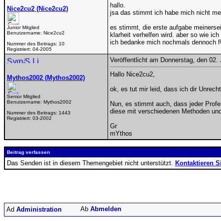
hallo.
Nice2cu2 (Nice2cu2)
jsa das stimmt ich habe mich nicht meh
es stimmt, die erste aufgabe meinerse
Junior Mitglied
Benutzername:
Nice2cu2
klarheit verhelfen wird. aber so wie i
ich bedanke mich nochmals dennoch f
Nummer des Beitrags:
10
Registriert:
04-2005
Veröffentlicht am Donnerstag, den 02.
Hallo Nice2cu2,
Mythos2002 (Mythos2002)
ok, es tut mir leid, dass ich dir Unrec
Senior Mitglied
Benutzername:
Mythos2002
Nun, es stimmt auch, dass jeder Profess
diese mit verschiedenen Methoden und 
Nummer des Beitrags:
1443
Registriert:
03-2002
Gr
mYthos
Beitrag verfassen
Das Senden ist in diesem Themengebiet nicht unterstützt.
Kontaktieren S
Abmelden
Administration