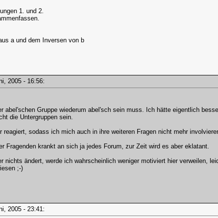
ungen 1. und 2.
sammenfassen.
aus a und dem Inversen von b
uni, 2005 - 16:56:
iner abel'schen Gruppe wiederum abel'sch sein muss. Ich hätte eigentlich bess
ht die Untergruppen sein.
 reagiert, sodass ich mich auch in ihre weiteren Fragen nicht mehr involviere
er Fragenden krankt an sich ja jedes Forum, zur Zeit wird es aber eklatant.
r nichts ändert, werde ich wahrscheinlich weniger motiviert hier verweilen, le
iesen ;-)
uni, 2005 - 23:41: