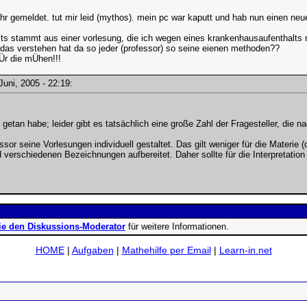
r gemeldet. tut mir leid (mythos). mein pc war kaputt und hab nun einen neu
its stammt aus einer vorlesung, die ich wegen eines krankenhausaufenthalts 
ch das verstehen hat da so jeder (professor) so seine eienen methoden??
Ür die mÜhen!!!
 Juni, 2005 - 22:19:
ht getan habe; leider gibt es tatsächlich eine große Zahl der Fragesteller, die
or seine Vorlesungen individuell gestaltet. Das gilt weniger für die Materie (
verschiedenen Bezeichnungen aufbereitet. Daher sollte für die Interpretatio
ie den Diskussions-Moderator
für weitere Informationen.
HOME
|
Aufgaben
|
Mathehilfe per Email
|
Learn-in.net
ad