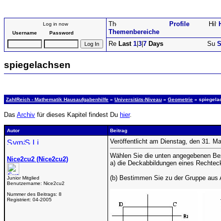
Profile
Log in now
Themenbereiche
Username
Password
Last
1
|
3
|
7
Days
S
spiegelachsen
ZahlReich - Mathematik Hausaufgabenhilfe
»
Universitäts-Niveau
»
Geometrie
» spiegela
Das
Archiv
für dieses Kapitel findest Du
hier
.
Autor
Beitrag
Veröffentlicht am Dienstag, den 31. M
Wählen Sie die unten angegebenen Beze
Nice2cu2 (Nice2cu2)
a) die Deckabbildungen eines Rechteck
(b) Bestimmen Sie zu der Gruppe aus A
Junior Mitglied
Benutzername:
Nice2cu2
Nummer des Beitrags:
8
Registriert:
04-2005