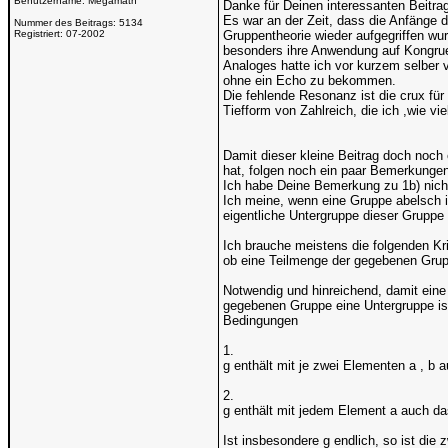
Benutzername:
Megamath
Danke für Deinen interessanten Beitra
Es war an der Zeit, dass die Anfänge d
Nummer des Beitrags:
5134
Registriert:
07-2002
Gruppentheorie wieder aufgegriffen wu
besonders ihre Anwendung auf Kongru
Analoges hatte ich vor kurzem selber v
ohne ein Echo zu bekommen.
Die fehlende Resonanz ist die crux für
Tiefform von Zahlreich, die ich ,wie vi
Damit dieser kleine Beitrag doch noch
hat, folgen noch ein paar Bemerkungen
Ich habe Deine Bemerkung zu 1b) nich
Ich meine, wenn eine Gruppe abelsch ist
eigentliche Untergruppe dieser Gruppe
Ich brauche meistens die folgenden Kri
ob eine Teilmenge der gegebenen Grupp
Notwendig und hinreichend, damit eine 
gegebenen Gruppe eine Untergruppe ist
Bedingungen
1.
g enthält mit je zwei Elementen a , b 
2.
g enthält mit jedem Element a auch da
Ist insbesondere g endlich, so ist die 