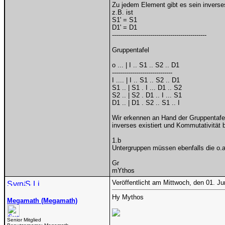
Zu jedem Element gibt es sein invers
z.B. ist
S1' = S1
D1' = D1
-----------------------------------------------
Gruppentafel
o ... | I .. S1 .. S2 .. D1
------------------------------
I .... | I .. S1 .. S2 .. D1
S1 .. | S1 . I ... D1 .. S2
S2 .. | S2 . D1 .. I ... S1
D1 .. | D1 . S2 .. S1 .. I
Wir erkennen an Hand der Gruppentafel
inverses existiert und Kommutativität 
1.b
Untergruppen müssen ebenfalls die o.a
Gr
mYthos
Veröffentlicht am Mittwoch, den 01. J
Hy Mythos
Megamath (Megamath)
Senior Mitglied