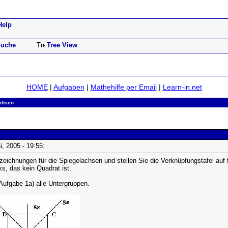
Help
uche
Tree View
HOME
|
Aufgaben
|
Mathehilfe per Email
|
Learn-in.net
chsen
ai, 2005 - 19:55:
ichnungen für die Spiegelachsen und stellen Sie die Verknüpfungstafel auf 
s, das kein Quadrat ist.
ufgabe 1a) alle Untergruppen.