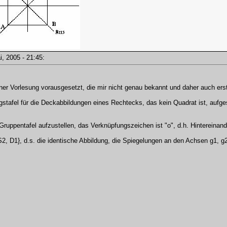
ai, 2005 - 21:45:
iner Vorlesung vorausgesetzt, die mir nicht genau bekannt und daher auch erst
gstafel für die Deckabbildungen eines Rechtecks, das kein Quadrat ist, aufg
Gruppentafel aufzustellen, das Verknüpfungszeichen ist "o", d.h. Hintereinan
 S2, D1}, d.s. die identische Abbildung, die Spiegelungen an den Achsen g1,