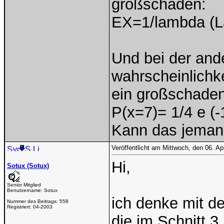
großschäden:
EX=1/lambda (L
Und bei der and
wahrscheinlichk
ein großschaden
P(x=7)= 1/4 e (
Kann das jemand
Veröffentlicht am Mittwoch, den 06. Ap
Hi,
Sotux (Sotux)
Senior Mitglied
Benutzername:
Sotux
ich denke mit de
Nummer des Beitrags:
558
Registriert:
04-2003
die im Schnitt 3