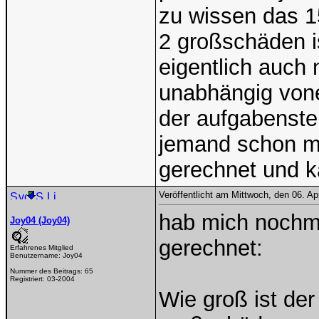
zu wissen das 1
2 großschäden is
eigentlich auch 
unabhängig vone
der aufgabenste
jemand schon ma
gerechnet und k
Veröffentlicht am Mittwoch, den 06. Ap
hab mich nochma
Joy04 (Joy04)
gerechnet:
Erfahrenes Mitglied
Benutzername:
Joy04
Nummer des Beitrags:
65
Registriert:
03-2004
Wie groß ist de