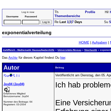
Profile
Log in now
Themenbereiche
Username
Password
Last
1
|
3
|
7
Days
S
exponentialverteilung
HOME
|
Aufgaben
|
ZahlReich - Mathematik Hausaufgabenhilfe
»
Universitäts-Niveau
»
Stochastik
» exponent
Das
Archiv
für dieses Kapitel findest Du
hier
.
Autor
Beitrag
Veröffentlicht am Dienstag, den 05. Ap
Ich hab problem
Joy04 (Joy04)
Erfahrenes Mitglied
Benutzername:
Joy04
Eine Versicheru
Nummer des Beitrags:
64
Registriert:
03-2004