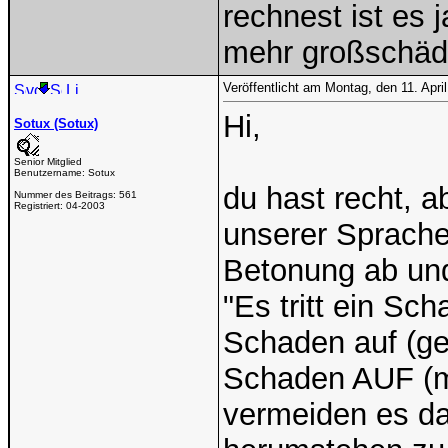
rechnest ist es 
mehr großschäd
Veröffentlicht am Montag, den 11. Apr
Hi,
Sotux (Sotux)
Senior Mitglied
Benutzername:
Sotux
du hast recht, a
Nummer des Beitrags:
561
Registriert:
04-2003
unserer Sprache
Betonung ab und
"Es tritt ein Sc
Schaden auf (ge
Schaden AUF (mi
vermeiden es da