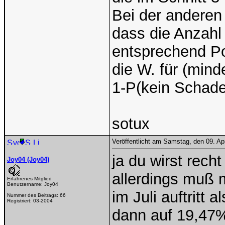
Bei der anderen
dass die Anzahl
entsprechend Poi
die W. für (mind
1-P(kein Schade
sotux
Veröffentlicht am Samstag, den 09. Ap
ja du wirst recht
Joy04 (Joy04)
allerdings muß
Erfahrenes Mitglied
Benutzername:
Joy04
im Juli auftritt
Nummer des Beitrags:
66
Registriert:
03-2004
dann auf 19,47%