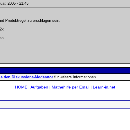
nuar, 2005 - 21:45:
 und Produktregel zu erschlagen sein:
*2x
lso
ie den Diskussions-Moderator
für weitere Informationen.
HOME
|
Aufgaben
|
Mathehilfe per Email
|
Learn-in.net
ad