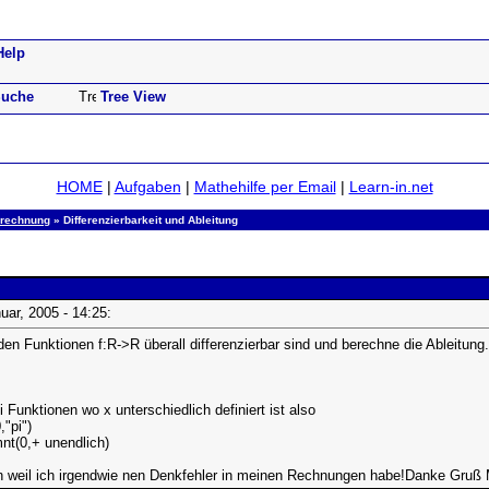
Help
uche
Tree View
HOME
|
Aufgaben
|
Mathehilfe per Email
|
Learn-in.net
alrechnung
» Differenzierbarkeit und Ableitung
nuar, 2005 - 14:25:
den Funktionen f:R->R überall differenzierbar sind und berechne die Ableitung.
 Funktionen wo x unterschiedlich definiert ist also
,"pi")
nt(0,+ unendlich)
en weil ich irgendwie nen Denkfehler in meinen Rechnungen habe!Danke Gruß 