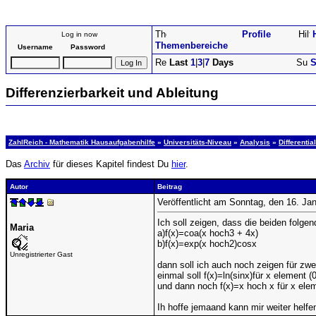
Profile
Log in now
Themenbereiche
Username
Password
Last
1
|
3
|
7
Days
S
Differenzierbarkeit und Ableitung
ZahlReich - Mathematik Hausaufgabenhilfe
»
Universitäts-Niveau
»
Analysis
»
Differenti
Das
Archiv
für dieses Kapitel findest Du
hier
.
Autor
Beitrag
Veröffentlicht am Sonntag, den 16. Ja
Ich soll zeigen, dass die beiden folgen
Maria
a)f(x)=coa(x hoch3 + 4x)
b)f(x)=exp(x hoch2)cosx
Unregistrierter Gast
dann soll ich auch noch zeigen für zwei
einmal soll f(x)=ln(sinx)für x element (0
und dann noch f(x)=x hoch x für x elem
Ih hoffe jemaand kann mir weiter helf