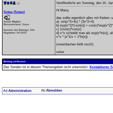
Veröffentlicht am Sonntag, den 16. Ja
Hi Maria,
Sotux (Sotux)
das sollte eigentlich alles mit Ketten-
a) -sin(x^3+4x) * (3x^2+4)
Senior Mitglied
Benutzername:
Sotux
b) exp(x^2)*(-sin(x)) + cos(x)*exp(x^2)
c) 1/sin(x)*cos(x)
Nummer des Beitrags:
544
d) x^x schreibt man als exp(x*ln(x)), a
Registriert:
04-2003
x^x * (x*1/x + 1*ln(x))
(vereinfachen fehlt noch!)
sotux
Beitrag verfassen
Das Senden ist in diesem Themengebiet nicht unterstützt.
Kontaktieren S
Abmelden
Administration