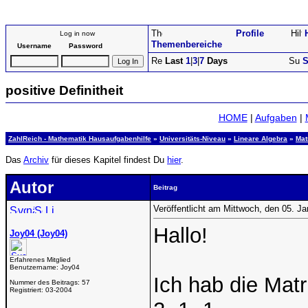
Profile
Log in now
Themenbereiche
Username
Password
Last
1
|
3
|
7
Days
S
positive Definitheit
HOME
|
Aufgaben
|
ZahlReich - Mathematik Hausaufgabenhilfe
»
Universitäts-Niveau
»
Lineare Algebra
»
Mat
Das
Archiv
für dieses Kapitel findest Du
hier
.
Autor
Beitrag
Veröffentlicht am Mittwoch, den 05. J
Hallo!
Joy04 (Joy04)
Erfahrenes Mitglied
Benutzername:
Joy04
Ich hab die Mat
Nummer des Beitrags:
57
Registriert:
03-2004