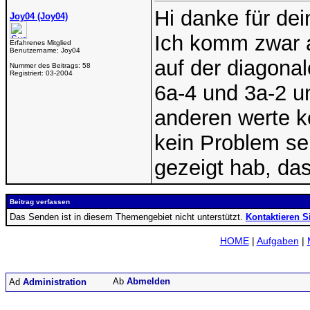
Hi danke für dei
Joy04 (Joy04)
Ich komm zwar a
Erfahrenes Mitglied
Benutzername:
Joy04
auf der diagonal
Nummer des Beitrags:
58
Registriert:
03-2004
6a-4 und 3a-2 un
anderen werte k
kein Problem se
gezeigt hab, das 
Beitrag verfassen
Das Senden ist in diesem Themengebiet nicht unterstützt.
Kontaktieren S
HOME
|
Aufgaben
|
Abmelden
Administration