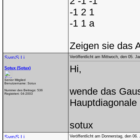
2 -1 -1
-1 2 1
-1 1 a
Zeigen sie das A 
Veröffentlicht am Mittwoch, den 05. J
Hi,
Sotux (Sotux)
Senior Mitglied
Benutzername:
Sotux
wende das Gauss
Nummer des Beitrags:
536
Registriert:
04-2003
Hauptdiagonale d
sotux
Veröffentlicht am Donnerstag, den 06.