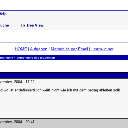
Help
uche
Tree View
HOME
|
Aufgaben
|
Mathehilfe per Email
|
Learn-in.net
alrechnung
» berechnung des gradienten
Dezember, 2004 - 17:22:
nd wo ist er definniert! Ich weiß nicht wie ich mit dem betrag ableiten soll!
Dezember, 2004 - 20:41: