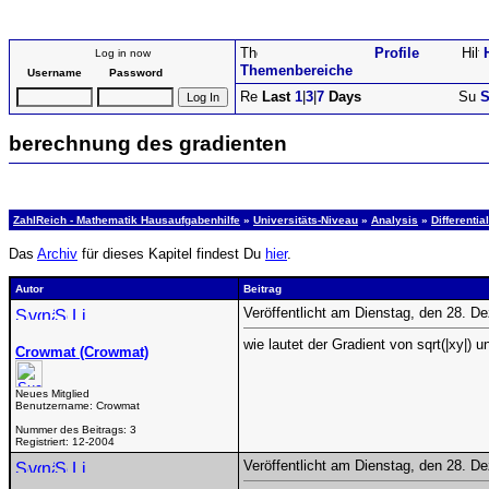
Profile
Log in now
Themenbereiche
Username
Password
Last
1
|
3
|
7
Days
S
berechnung des gradienten
ZahlReich - Mathematik Hausaufgabenhilfe
»
Universitäts-Niveau
»
Analysis
»
Differenti
Das
Archiv
für dieses Kapitel findest Du
hier
.
Autor
Beitrag
Veröffentlicht am Dienstag, den 28. 
wie lautet der Gradient von sqrt(|xy|) u
Crowmat (Crowmat)
Neues Mitglied
Benutzername:
Crowmat
Nummer des Beitrags:
3
Registriert:
12-2004
Veröffentlicht am Dienstag, den 28. 