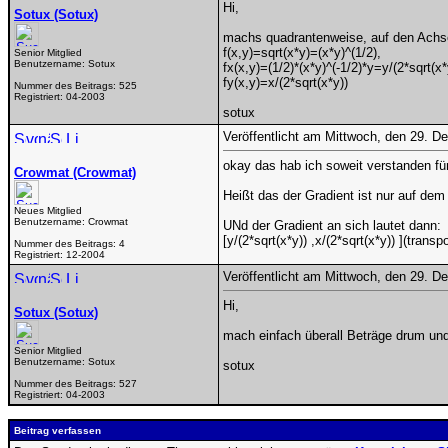
Hi,
Sotux (Sotux)
machs quadrantenweise, auf den Achse
f(x,y)=sqrt(x*y)=(x*y)^(1/2),
Senior Mitglied
Benutzername:
Sotux
fx(x,y)=(1/2)*(x*y)^(-1/2)*y=y/(2*sqrt(x
fy(x,y)=x/(2*sqrt(x*y))
Nummer des Beitrags:
525
Registriert:
04-2003
sotux
Veröffentlicht am Mittwoch, den 29. 
okay das hab ich soweit verstanden fü
Crowmat (Crowmat)
Heißt das der Gradient ist nur auf dem
Neues Mitglied
Benutzername:
Crowmat
UNd der Gradient an sich lautet dann:
[y/(2*sqrt(x*y)) ,x/(2*sqrt(x*y)) ](transp
Nummer des Beitrags:
4
Registriert:
12-2004
Veröffentlicht am Mittwoch, den 29. 
Hi,
Sotux (Sotux)
mach einfach überall Beträge drum und
Senior Mitglied
Benutzername:
Sotux
sotux
Nummer des Beitrags:
527
Registriert:
04-2003
Beitrag verfassen