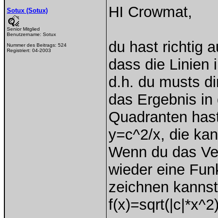
HI Crowmat,
Sotux (Sotux)
Senior Mitglied
Benutzername:
Sotux
du hast richtig 
Nummer des Beitrags:
524
Registriert:
04-2003
dass die Linien 
d.h. du musts d
das Ergebnis in 
Quadranten hast
y=c^2/x, die kan
Wenn du das Verh
wieder eine Funk
zeichnen kannst
f(x)=sqrt(|c|*x^2)