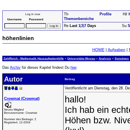
Profile
Log in now
Themenbereiche
Username
Password
Last
1
|
3
|
7
Days
S
höhenlinien
HOME
|
Aufgaben
|
ZahlReich - Mathematik Hausaufgabenhilfe
»
Universitäts-Niveau
»
Analysis
»
Sonstiges
Das
Archiv
für dieses Kapitel findest Du
hier
.
Autor
Beitrag
Veröffentlicht am Dienstag, den 28. 
hallo!
Crowmat (Crowmat)
Ich hab ein ech
Neues Mitglied
Benutzername:
Crowmat
Höhen bzw. Nivea
Nummer des Beitrags:
2
Registriert:
12-2004