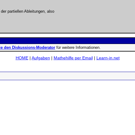
 der partiellen Ableitungen, also
ie den Diskussions-Moderator
für weitere Informationen.
HOME
|
Aufgaben
|
Mathehilfe per Email
|
Learn-in.net
ad