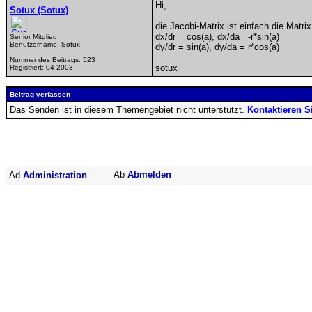
Hi,
Sotux (Sotux)
die Jacobi-Matrix ist einfach die Matrix
dx/dr = cos(a), dx/da =-r*sin(a)
Senior Mitglied
Benutzername:
Sotux
dy/dr = sin(a), dy/da = r*cos(a)
Nummer des Beitrags:
523
sotux
Registriert:
04-2003
Beitrag verfassen
Das Senden ist in diesem Themengebiet nicht unterstützt.
Kontaktieren S
Abmelden
Administration