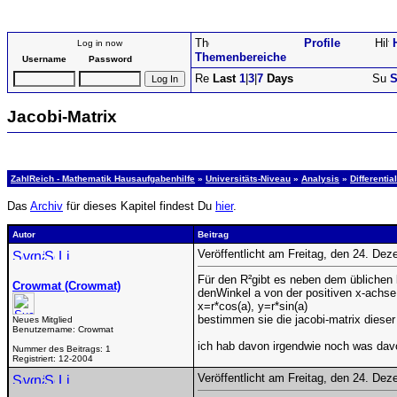
Profile
Log in now
Themenbereiche
Username
Password
Last
1
|
3
|
7
Days
S
Jacobi-Matrix
ZahlReich - Mathematik Hausaufgabenhilfe
»
Universitäts-Niveau
»
Analysis
»
Differenti
Das
Archiv
für dieses Kapitel findest Du
hier
.
Autor
Beitrag
Veröffentlicht am Freitag, den 24. De
Für den R²gibt es neben dem üblichen 
Crowmat (Crowmat)
denWinkel a von der positiven x-achse
x=r*cos(a), y=r*sin(a)
bestimmen sie die jacobi-matrix dieser
Neues Mitglied
Benutzername:
Crowmat
ich hab davon irgendwie noch was dav
Nummer des Beitrags:
1
Registriert:
12-2004
Veröffentlicht am Freitag, den 24. De