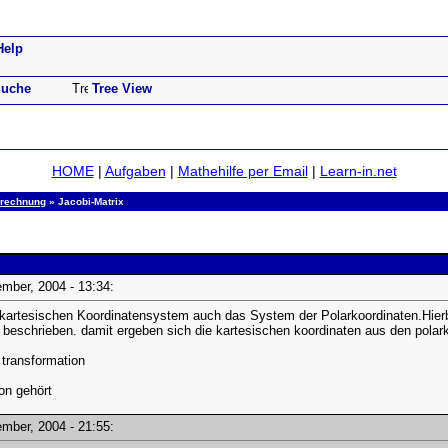
Help
uche
Tree View
HOME
|
Aufgaben
|
Mathehilfe per Email
|
Learn-in.net
alrechnung
» Jacobi-Matrix
zember, 2004 - 13:34:
kartesischen Koordinatensystem auch das System der Polarkoordinaten.Hierb
 beschrieben. damit ergeben sich die kartesischen koordinaten aus den polar
 transformation
on gehört
zember, 2004 - 21:55: