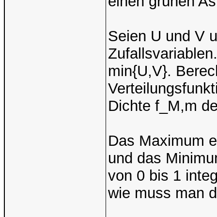
einen grünen A
Seien U und V u
Zufallsvariable
min{U,V}. Bere
Verteilungsfun
Dichte f_M,m de
Das Maximum eine
und das Minimum
von 0 bis 1 inte
wie muss man d