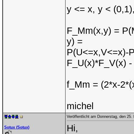
y <= x, y < (0,1)
F_Mm(x,y) = P
y) =
P(U<=x,V<=x)-P
F_U(x)*F_V(x) -
f_Mm = (2*x-2*(x
michel
Veröffentlicht am Donnerstag, den 25
Hi,
Sotux (Sotux)