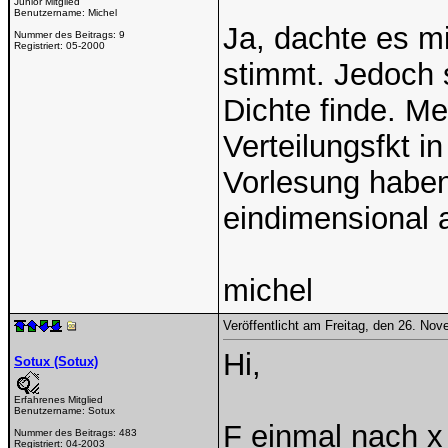
Junior Mitglied
Benutzername:
Michel
Ja, dachte es mi
Nummer des Beitrags:
9
Registriert:
05-2000
stimmt. Jedoch 
Dichte finde. Me
Verteilungsfkt in
Vorlesung haben 
eindimensional 
michel
Veröffentlicht am Freitag, den 26. No
Hi,
Sotux (Sotux)
Erfahrenes Mitglied
Benutzername:
Sotux
F einmal nach x
Nummer des Beitrags:
483
Registriert:
04-2003