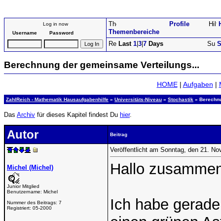
Profile
Log in now
Themenbereiche
Username
Password
Last
1
|
3
|
7
Days
S
Berechnung der gemeinsame Verteilungs...
HOME
|
Aufgaben
|
ZahlReich - Mathematik Hausaufgabenhilfe
»
Universitäts-Niveau
»
Stochastik
» Berechnu
Das
Archiv
für dieses Kapitel findest Du
hier
.
Autor
Beitrag
Veröffentlicht am Sonntag, den 21. N
Hallo zusammen
Michel (Michel)
Junior Mitglied
Benutzername:
Michel
Ich habe gerade
Nummer des Beitrags:
7
Registriert:
05-2000