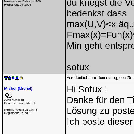
du kriegst die V
Nummer des Beitrags:
480
Registriert:
04-2003
bedenkst dass
max(U,V)<x äqui
Fmax(x)=Fun(x)^
Min geht entspr
sotux
Veröffentlicht am Donnerstag, den 25
Hi Sotux !
Michel (Michel)
Danke für den T
Junior Mitglied
Benutzername:
Michel
Lösung zu poste
Nummer des Beitrags:
8
Registriert:
05-2000
Ich poste dieser