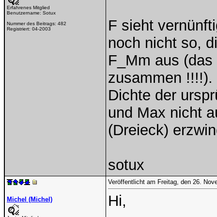
Erfahrenes Mitglied
Benutzername:
Sotux
F sieht vernünft
Nummer des Beitrags:
482
Registriert:
04-2003
noch nicht so, d
F_Mm aus (das f
zusammen !!!!).
Dichte der urspr
und Max nicht a
(Dreieck) erzwin
sotux
Veröffentlicht am Freitag, den 26. No
Hi,
Michel (Michel)