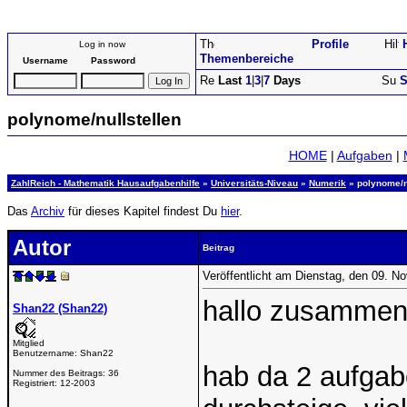
Profile
Log in now
Themenbereiche
Username
Password
Last
1
|
3
|
7
Days
S
polynome/nullstellen
HOME
|
Aufgaben
|
ZahlReich - Mathematik Hausaufgabenhilfe
»
Universitäts-Niveau
»
Numerik
» polynome/n
Das
Archiv
für dieses Kapitel findest Du
hier
.
Autor
Beitrag
Veröffentlicht am Dienstag, den 09. 
hallo zusammen
Shan22 (Shan22)
Mitglied
Benutzername:
Shan22
hab da 2 aufgab
Nummer des Beitrags:
36
Registriert:
12-2003