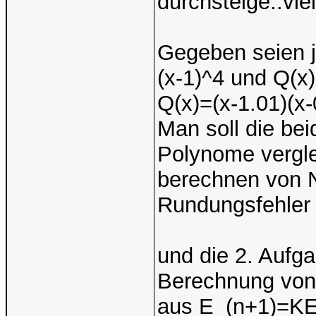
durchsteige..viell
Gegeben seien j
(x-1)^4 und Q(x)
Q(x)=(x-1.01)(x-
Man soll die bei
Polynome vergle
berechnen von Nu
Rundungsfehler 
und die 2. Aufg
Berechnung von 
aus E_(n+1)=KE