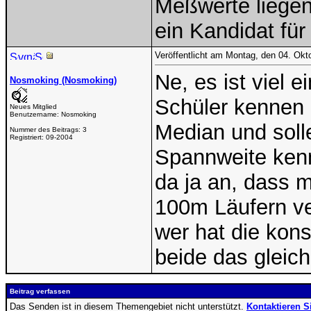
Meßwerte liegen
ein Kandidat für
Veröffentlicht am Montag, den 04. Okt
Ne, es ist viel e
Nosmoking (Nosmoking)
Schüler kennen 
Neues Mitglied
Benutzername:
Nosmoking
Median und soll
Nummer des Beitrags:
3
Registriert:
09-2004
Spannweite kenn
da ja an, dass
100m Läufern ver
wer hat die kons
beide das gleich
Beitrag verfassen
Das Senden ist in diesem Themengebiet nicht unterstützt.
Kontaktieren S