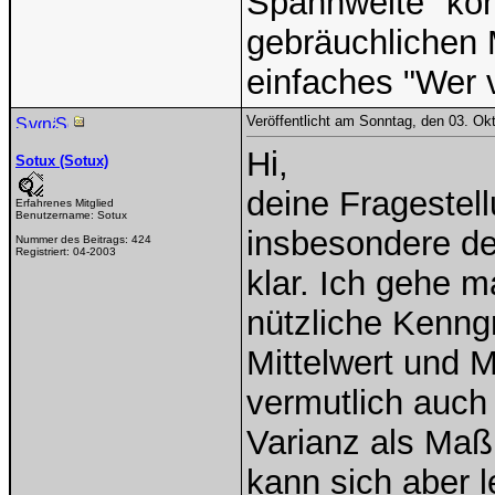
Spannweite" kon
gebräuchlichen M
einfaches "Wer 
Veröffentlicht am Sonntag, den 03. Ok
Hi,
Sotux (Sotux)
deine Fragestell
Erfahrenes Mitglied
Benutzername:
Sotux
insbesondere der
Nummer des Beitrags:
424
Registriert:
04-2003
klar. Ich gehe 
nützliche Kenng
Mittelwert und 
vermutlich auch
Varianz als Maß
kann sich aber l