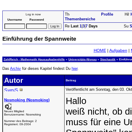
Profile
Log in now
Themenbereiche
Username
Password
Last
1
|
3
|
7
Days
S
Einführung der Spannweite
HOME
|
Aufgaben
|
ZahlReich - Mathematik Hausaufgabenhilfe
»
Universitäts-Niveau
»
Stochastik
» Einführu
Das
Archiv
für dieses Kapitel findest Du
hier
.
Autor
Beitrag
Veröffentlicht am Sonntag, den 03. Ok
Hallo
Nosmoking (Nosmoking)
weiß nicht, ob d
Neues Mitglied
Benutzername:
Nosmoking
muss für eine Un
Nummer des Beitrags:
2
Registriert:
09-2004