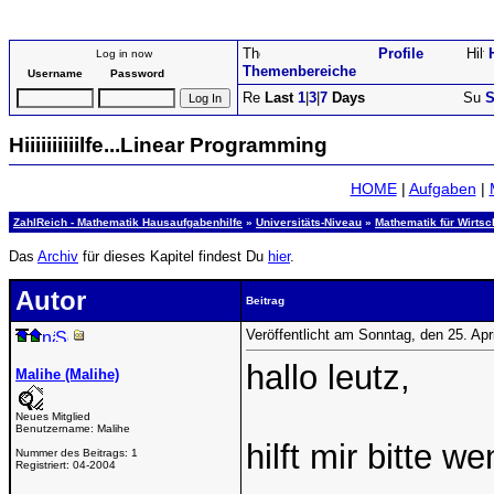
Profile
Log in now
Themenbereiche
Username
Password
Last
1
|
3
|
7
Days
S
Hiiiiiiiiiilfe...Linear Programming
HOME
|
Aufgaben
|
ZahlReich - Mathematik Hausaufgabenhilfe
»
Universitäts-Niveau
»
Mathematik für Wirtsc
Das
Archiv
für dieses Kapitel findest Du
hier
.
Autor
Beitrag
Veröffentlicht am Sonntag, den 25. Ap
hallo leutz,
Malihe (Malihe)
Neues Mitglied
Benutzername:
Malihe
hilft mir bitte we
Nummer des Beitrags:
1
Registriert:
04-2004