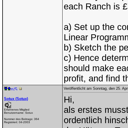
each Ranch is £
a) Set up the co
Linear Program
b) Sketch the pe
c) Hence determ
should make eac
profit, and find 
Veröffentlicht am Sonntag, den 25. Ap
Hi,
Sotux (Sotux)
als erstes muss
Erfahrenes Mitglied
Benutzername:
Sotux
ordentlich hins
Nummer des Beitrags:
364
Registriert:
04-2003