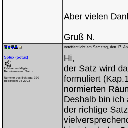
Aber vielen Dan
Gruß N.
Veröffentlicht am Samstag, den 17. Ap
Hi,
Sotux (Sotux)
der Satz wird da
Erfahrenes Mitglied
Benutzername:
Sotux
formuliert (Kap
Nummer des Beitrags:
350
Registriert:
04-2003
normierten Räum
Deshalb bin ich 
der richtige Satz
vielversprechen