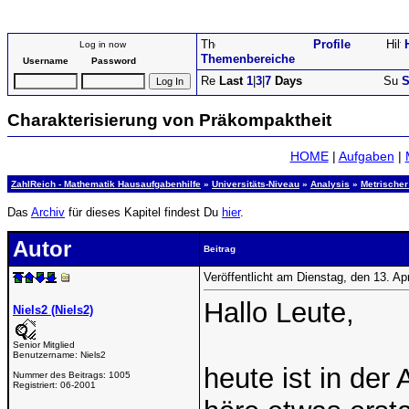
Profile
Log in now
Themenbereiche
Username
Password
Last
1
|
3
|
7
Days
S
Charakterisierung von Präkompaktheit
HOME
|
Aufgaben
|
ZahlReich - Mathematik Hausaufgabenhilfe
»
Universitäts-Niveau
»
Analysis
»
Metrische
Das
Archiv
für dieses Kapitel findest Du
hier
.
Autor
Beitrag
Veröffentlicht am Dienstag, den 13. Ap
Hallo Leute,
Niels2 (Niels2)
Senior Mitglied
Benutzername:
Niels2
heute ist in der 
Nummer des Beitrags:
1005
Registriert:
06-2001