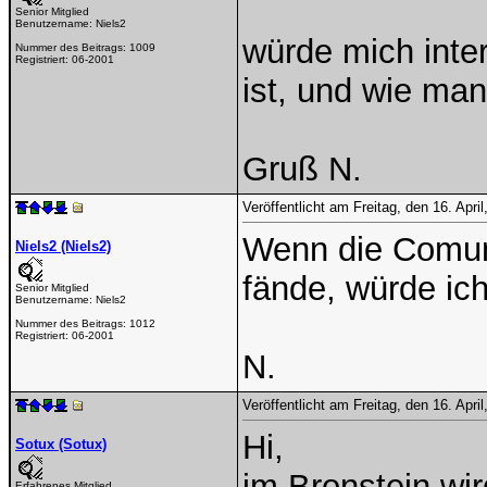
Senior Mitglied
Benutzername:
Niels2
würde mich inter
Nummer des Beitrags:
1009
Registriert:
06-2001
ist, und wie man
Gruß N.
Veröffentlicht am Freitag, den 16. Apr
Wenn die Comun
Niels2 (Niels2)
fände, würde ich
Senior Mitglied
Benutzername:
Niels2
Nummer des Beitrags:
1012
Registriert:
06-2001
N.
Veröffentlicht am Freitag, den 16. Apr
Hi,
Sotux (Sotux)
im Bronstein wir
Erfahrenes Mitglied