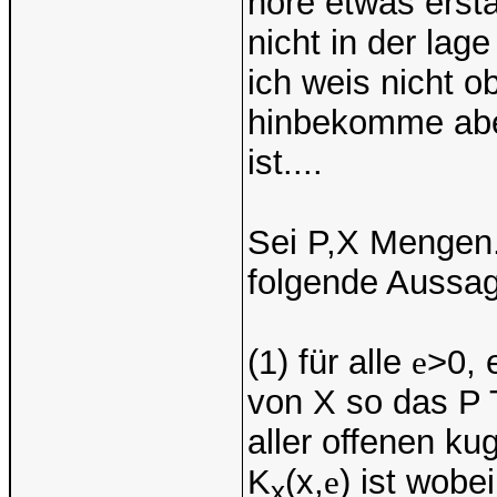
höre etwas ersta
nicht in der lag
ich weis nicht o
hinbekomme aber
ist....
Sei P,X Mengen.
folgende Aussag
(1) für alle
e
>0, 
von X so das P
aller offenen ku
K
(x,
e
) ist wobe
x