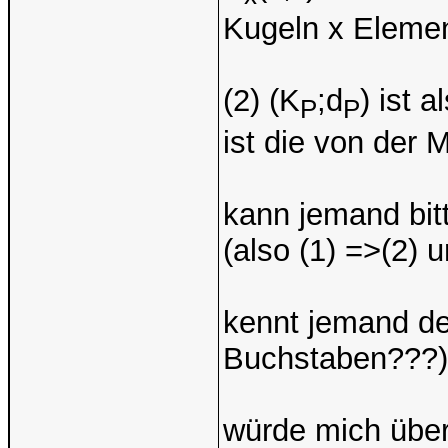
Kugeln x Elemen
(2) (K
;d
) ist 
P
P
ist die von der 
kann jemand bit
(also (1) =>(2) un
kennt jemand de
Buchstaben???)
würde mich über 