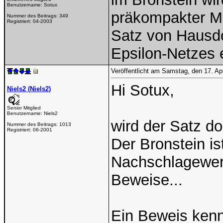
Benutzername:
Sotux
präkompakter M
Nummer des Beitrags:
349
Registriert:
04-2003
Satz von Hausdo
Epsilon-Netzes 
Veröffentlicht am Samstag, den 17. Ap
Hi Sotux,
Niels2 (Niels2)
Senior Mitglied
Benutzername:
Niels2
wird der Satz d
Nummer des Beitrags:
1013
Registriert:
06-2001
Der Bronstein is
Nachschlagewer
Beweise...
Ein Beweis kenns