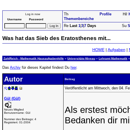
Profile
Log in now
Themenbereiche
Username
Password
Last
1
|
3
|
7
Days
S
Was hat das Sieb des Eratosthenes mit...
HOME
|
Aufgaben
|
ZahlReich - Mathematik Hausaufgabenhilfe
»
Universitäts-Niveau
»
Lehramt Mathematik
»
Das
Archiv
für dieses Kapitel findest Du
hier
.
Autor
Beitrag
Veröffentlicht am Mittwoch, den 04. F
Gül (Gül)
Als erstest möc
Neues Mitglied
Benutzername:
Gül
Bedanken dir mir
Nummer des Beitrags:
4
Registriert:
01-2004